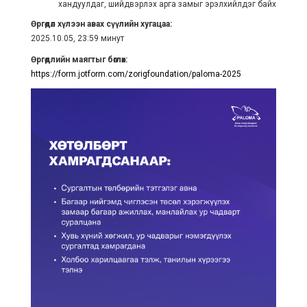
хандуулдаг, шийдвэрлэх арга замыг эрэлхийлдэг байх
Өргөдөл хүлээн авах сүүлийн хугацаа:
2025.10.05, 23:59 минут
Өргөдлийн маягтыг бөглөх:
https://form.jotform.com/zorigfoundation/paloma-2025