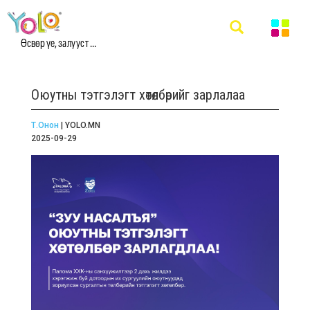
Өсвөр үе, залууст ...
Оюутны тэтгэлэгт хөтөлбөрийг зарлалаа
Т.Онон
| YOLO.MN
2025-09-29