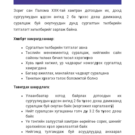
Зориг сан Палома ХХК-тай хамтран дотоодын их, дээд
сургуулиудын үндсэн ангид 2 ба түүнээс дээш дамжаанд
суралцаж буй оюутнуудын дунд сургалтын төлбөрийн
тэтгэлэгт хөтөлбөрийг зарлаж байна.
Хөтөлбөрт хамрагдсанаар:
Сургалтын төлбөрийн тэтгэлэг авна
Төслийн менежментэд суралцаж, нийгмийн сайн
сайхны төлөөх бичил төсөл хэрэгжүүлнэ
Хувь хүний хөгжил, ур чадварыг нэмэгдүүлэх сургалтад
хамрагдана
Багаар ажиллах, манлайлах чадварт суралцана
Танилын хүрээгээ тэлэх боломжтой болно
Тавигдах шаардлага:
Улаанбаатар хотод байрлах дотоодын их
сургуулиудын үндсэн ангид 2 ба түүнээс дээш дамжаанд
суралцаж буй оюутан байх (мэргэжил харгалзахгүй)
Нийт суралцсан хугацааны голч дүн 3.2 ба түүнээс дээш
байх
Үе тэнгийн залуустай хамтран өөрийгөө сорих, шинийг
эрэлхийлэх хүсэл эрмэлзэлтэй байх
Нийгэмд тулгамдаж буй асуудлуудад анхаарал