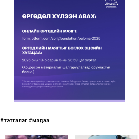
#тэтгэлэг
#мэдээ