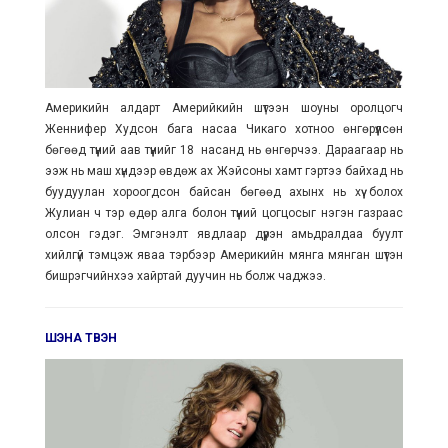
Америкийн алдарт Америйкийн шүтээн шоуны оролцогч
Женнифер Худсон бага насаа Чикаго хотноо өнгөрүүлсөн
бөгөөд түүний аав түүнийг 18 насанд нь өнгөрчээ. Дараагаар нь
ээж нь маш хүндээр өвдөж ах Жэйсоны хамт гэртээ байхад нь
буудуулан хороогдсон байсан бөгөөд ахынх нь хүү болох
Жулиан ч тэр өдөр алга болон түүний цогцосыг нэгэн газраас
олсон гэдэг. Эмгэнэлт явдлаар дүүрэн амьдралдаа буулт
хийлгүй тэмцэж яваа тэрбээр Америкийн мянга мянган шүтэн
бишрэгчийнхээ хайртай дуучин нь болж чаджээ.
ШЭНА ТВЭН