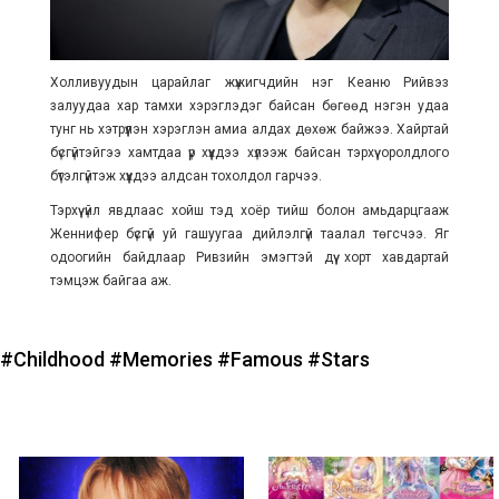
Холливуудын царайлаг жүжигчдийн нэг Кеаню Рийвэз
залуудаа хар тамхи хэрэглэдэг байсан бөгөөд нэгэн удаа
тунг нь хэтрүүлэн хэрэглэн амиа алдах дөхөж байжээ. Хайртай
бүсгүйтэйгээ хамтдаа үр хүүхдээ хүлээж байсан тэрхүү оролдлого
бүтэлгүйтэж хүүхдээ алдсан тохолдол гарчээ.
Тэрхүү үйл явдлаас хойш тэд хоёр тийш болон амьдарцгааж
Женнифер бүсгүй уй гашуугаа дийлэлгүй таалал төгсчээ. Яг
одоогийн байдлаар Ривзийн эмэгтэй дүү хорт хавдартай
тэмцэж байгаа аж.
#Childhood
#Memories
#Famous
#Stars