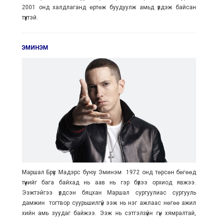
2001 онд халдлаганд өртөж буудуулж амьд үлдэж байсан
түүхтэй.
ЭМИНЭМ
Маршал Брүүс Мадэрс буюу Эминэм 1972 онд төрсөн бөгөөд
түүнийг бага байхад нь аав нь гэр бүлээ орхиод явжээ.
Ээжтэйгээ үлдсэн бяцхан Маршал сургуулиас сургууль
дамжин тогтвор суурьшилгүй ээж нь нэг ажлаас нөгөө ажил
хийн амь зуудаг байжээ. Ээж нь сэтгэлзүйн гүн хямралтай,