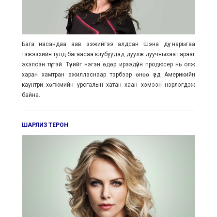
Бага насандаа аав ээжийгээ алдсан Шэна дүү нарыгаа
тэжээхийн тулд багаасаа клубуудад дуулж дуучныхаа гарааг
эхэлсэн түүхтэй. Түүнийг нэгэн өдөр ирээдүйн продюсер нь олж
харан хамтран ажилласнаар тэрбээр өнөө үед Америкийн
каунтри хөгжмийн урсгалын хатан хаан хэмээн нэрлэгдэж
байна.
ШАРЛИЗ ТЕРОН