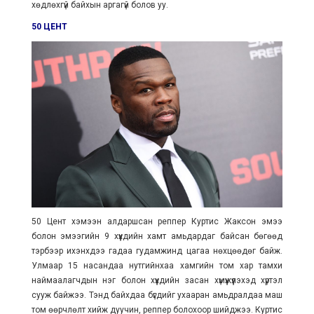
хөдлөхгүй байхын аргагүй болов уу.
50 ЦЕНТ
50 Цент хэмээн алдаршсан реппер Куртис Жаксон эмээ
болон эмээгийн 9 хүүхдийн хамт амьдардаг байсан бөгөөд
тэрбээр ихэнхдээ гадаа гудамжинд цагаа нөхцөөдөг байж.
Улмаар 15 насандаа нутгийнхаа хамгийн том хар тамхи
наймаалагчдын нэг болон хүүхдийн засан хүмүүжүүлэхэд хүртэл
сууж байжээ. Тэнд байхдаа бүгдийг ухааран амьдралдаа маш
том өөрчлөлт хийж дуучин, реппер болохоор шийджээ. Куртис