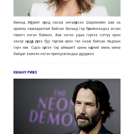
Өмнөд Африкт хүүхэд насаа өнгөрүүлсэн Шарлизийн аав нь
архины хамааралтай байсан бөгөөд гэр бүлийнхэндээ агсан
тавигч нэгэн байжээ. Аав нэгэн удаа гэртээ согтуу ирэн
эхнэр хүүхдүүд рүүгээ буу гаргаж ирэн гал нээж байсан явдлын
гэрч юм. Одоо хүртэл тэр аймшигт шөнө нүдний минь өмнө
байдаг хэмээн нэгэн ярилцлагандаа дурджээ.
КИАНУ РИВЗ