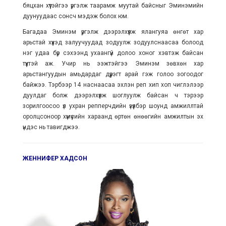
бяцхан хүүтэйгээ үргэлж таарамж муутай байсныг Эминэмийн
дуунуудаас сонсч мэдэж болох юм.
Багадаа Эминэм үргэлж дээрэлхүүлж ялангуяа өнгөт хар
арьстай хүүхэд залуучуудад зодуулж зодуулснаасаа болоод
нэг удаа бүр сэхээнд ухаангүй долоо хоног хэвтэж байсан
түүхтэй аж. Учир нь ээжтэйгээ Эминэм зөвхөн хар
арьстангуудын амьдардаг дүүрэгт арай гэж голоо зогоодог
байжээ. Тэрбээр 14 наснаасаа эхлэн реп хип хоп чиглэлээр
дуулдаг болж дээрэлхүүлж шоглуулж байсан ч тэрээр
зорилгоосоо үл ухран репперчдийн үзүүлбэр шоунд амжиллтай
оролцсоноор хүмүүсийн хараанд өртөн өнөөгийн амжилтын эх
үндэс нь тавигджээ.
ЖЕННИФЕР ХАДСОН