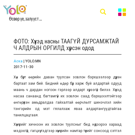
Өсвөр үе, залууст ...
ФОТО: Хүүхэд насны ТААГҮЙ ДУРСАМЖТАЙ
Ч АЛДРЫН ОРГИЛД хүрсэн одод
Аска
| YOLO.MN
2017-11-30
Хүн бүрт өөрийн даван туулсан зовлон бэрхшээлээр дүүрэн
бартаат зам бий. Бидний өдөр бүр харж буй алдартай одууд
маань ч дардан ногоон гэрлээр алдарт хүрээгүй билээ. Хүүхэд
насаа санаанд багтамгүй их зовлон саад бэрхшээлтэйгээр
өнгөрүүлэн амьдралдаа гайхалтай өөрчлөлт шинэчлэл хийн
тэнгэрийн од мэт гялалзаж яваа алдартангуудтайгаа
танилцацгаая.
Хүмүүсийг хичнээн их зовлон туулсныг бид нүдээрээ хараад
мэдэхгүй, гагцхүү тэдгээр хүмүүсийн намтар түүхийг сонсоод сэтгэл