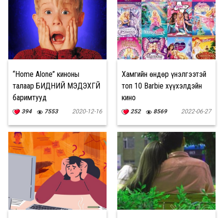
“Home Alone” киноны
Хамгийн өндөр үнэлгээтэй
талаар БИДНИЙ МЭДЭХГҮЙ
топ 10 Barbie хүүхэлдэйн
баримтууд
кино
394
7553
2020-12-16
252
8569
2022-06-27