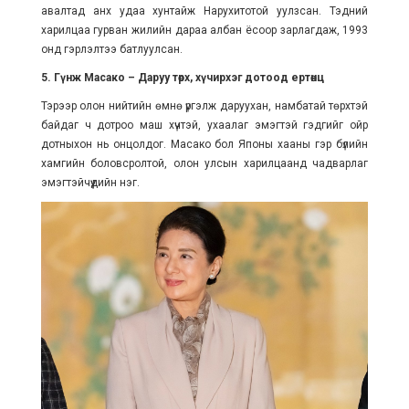
авалтад анх удаа хунтайж Нарухитотой уулзсан. Тэдний
харилцаа гурван жилийн дараа албан ёсоор зарлагдаж, 1993
онд гэрлэлтээ батлуулсан.
5. Гүнж Масако – Даруу төрх, хүчирхэг дотоод ертөнц
Тэрээр олон нийтийн өмнө үргэлж даруухан, намбатай төрхтэй
байдаг ч дотроо маш хүчтэй, ухаалаг эмэгтэй гэдгийг ойр
дотныхон нь онцолдог. Масако бол Японы хааны гэр бүлийн
хамгийн боловсролтой, олон улсын харилцаанд чадварлаг
эмэгтэйчүүдийн нэг.