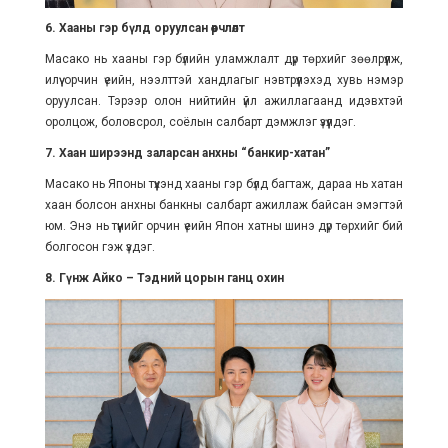
6. Хааны гэр бүлд оруулсан өөрчлөлт
Масако нь хааны гэр бүлийн уламжлалт дүр төрхийг зөөлрүүлж,
илүү орчин үеийн, нээлттэй хандлагыг нэвтрүүлэхэд хувь нэмэр
оруулсан. Тэрээр олон нийтийн үйл ажиллагаанд идэвхтэй
оролцож, боловсрол, соёлын салбарт дэмжлэг үзүүлдэг.
7. Хаан ширээнд заларсан анхны “банкир-хатан”
Масако нь Японы түүхэнд хааны гэр бүлд багтаж, дараа нь хатан
хаан болсон анхны банкны салбарт ажиллаж байсан эмэгтэй
юм. Энэ нь түүнийг орчин үеийн Япон хатны шинэ дүр төрхийг бий
болгосон гэж үздэг.
8. Гүнж Айко – Тэдний цорын ганц охин