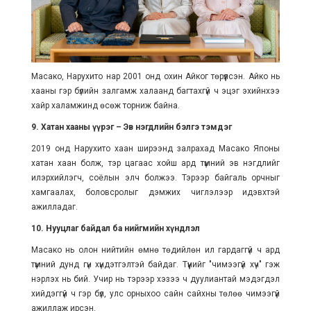
Масако, Нарухито нар 2001 онд охин Айког төрүүлсэн. Айко нь
хааны гэр бүлийн залгамж халаанд багтахгүй ч эцэг эхийнхээ
хайр халамжинд өсөж торниж байна.
9. Хатан хааны үүрэг – Эв нэгдлийн бэлгэ тэмдэг
2019 онд Нарухито хаан ширээнд залрахад Масако Японы
хатан хаан болж, тэр цагаас хойш ард түмний эв нэгдлийг
илэрхийлэгч, соёлын элч болжээ. Тэрээр байгаль орчныг
хамгаалах, боловсролыг дэмжих чиглэлээр идэвхтэй
ажилладаг.
10. Нууцлаг байдал ба нийгмийн хүндлэл
Масако нь олон нийтийн өмнө төдийлөн ил гардаггүй ч ард
түмний дунд гүн хүндэтгэлтэй байдаг. Түүнийг "чимээгүй хүч" гэж
нэрлэх нь бий. Учир нь тэрээр хэзээ ч дуулиантай мэдэгдэл
хийдэггүй ч гэр бүл, улс орныхоо сайн сайхны төлөө чимээгүй
ажиллаж ирсэн.