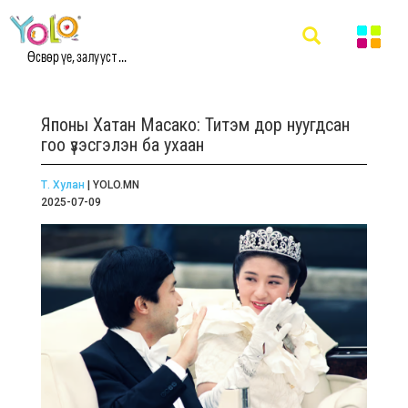
Өсвөр үе, залууст ...
Японы Хатан Масако: Титэм дор нуугдсан
гоо үзэсгэлэн ба ухаан
Т. Хулан
| YOLO.MN
2025-07-09