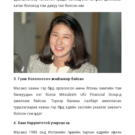
хатан болоход том давуу тал болсон юм.
3. Гүнж болохоосоо өмнө банкир байсан
Масако хааны гэр бүлд орохоосоо өмнө Японы хамгийн том
банкуудын нэг болох Mitsubishi UFJ Financial Group-д
ажиллаж байсан. Тэрээр банкны салбарт ажилласан
туршлагаараа хааны гэр бүлд эдийн засгийн ухаалаг зөвлөгч
болсон гэж үздэг.
4. Хаан Нарухитотой учирсан нь
Масако 1986 онд Испанийн гүнжийн төрсөн өдрийн хүлээн