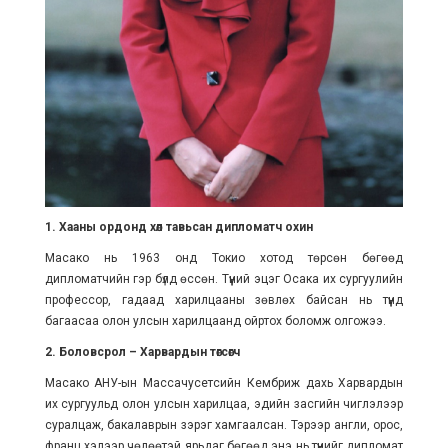
1. Хааны ордонд хөл тавьсан дипломатч охин
Масако нь 1963 онд Токио хотод төрсөн бөгөөд
дипломатчийн гэр бүлд өссөн. Түүний эцэг Осака их сургуулийн
профессор, гадаад харилцааны зөвлөх байсан нь түүнд
багаасаа олон улсын харилцаанд ойртох боломж олгожээ.
2. Боловсрол – Харвардын төгсөгч
Масако АНУ-ын Массачусетсийн Кембриж дахь Харвардын
их сургуульд олон улсын харилцаа, эдийн засгийн чиглэлээр
суралцаж, бакалаврын зэрэг хамгаалсан. Тэрээр англи, орос,
франц хэлээр чөлөөтэй ярьдаг бөгөөд энэ нь түүнийг дипломат