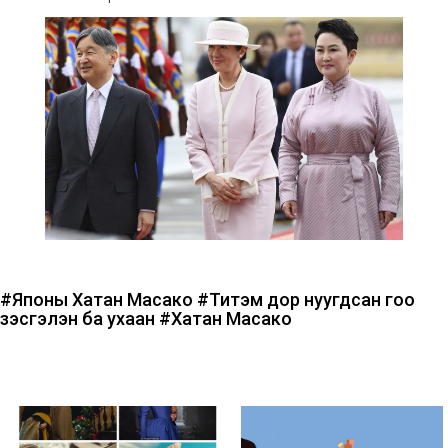
#Японы Хатан Масако
#Титэм дор нуугдсан гоо
үзэсгэлэн ба ухаан
#Хатан Масако