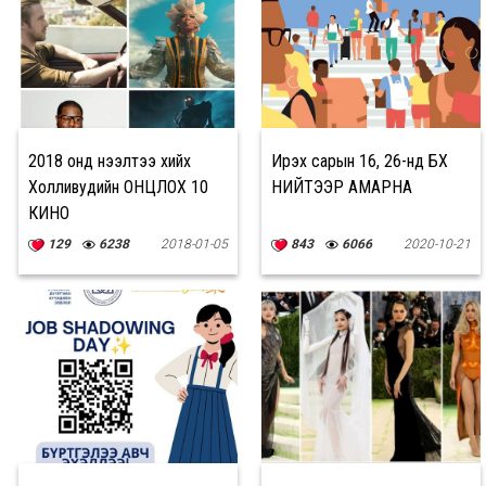
2018 онд нээлтээ хийх
Ирэх сарын 16, 26-нд БҮХ
Холливудийн ОНЦЛОХ 10
НИЙТЭЭР АМАРНА
КИНО
129
6238
2018-01-05
843
6066
2020-10-21