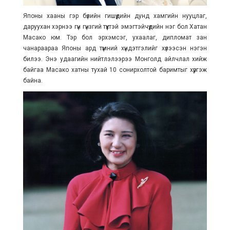
Японы хааны гэр бүлийн гишүүдийн дунд хамгийн нууцлаг,
даруухан хэрнээ гүн гүнзгий түүхтэй эмэгтэйчүүдийн нэг бол Хатан
Масако юм. Тэр бол эрхэмсэг, ухаалаг, дипломат зан
чанараараа Японы ард түмний хүндэтгэлийг хүлээсэн нэгэн
билээ. Энэ удаагийн нийтлэлээрээ Монголд айлчлал хийж
байгаа Масако хатны тухай 10 сонирхолтой баримтыг хүргэж
байна.