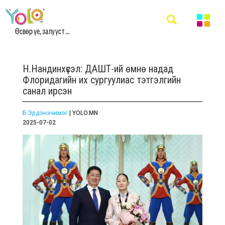
Өсвөр үе, залууст ...
Н.Нандинхүсэл: ДАШТ-ий өмнө надад
Флоридагийн их сургуулиас тэтгэлгийн
санал ирсэн
Б.Эрдэнэчимэг
| YOLO.MN
2025-07-02