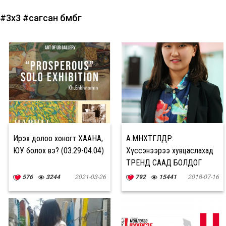
#3x3
#сагсан бөмбөг
Ирэх долоо хоногт ХААНА,
А.МӨНХТӨГӨЛДӨР:
ЮУ болох вэ? (03.29-04.04)
Хүссэнээрээ хувцаслахад
ТРЕНД СААД БОЛДОГ
576
3244
2021-03-26
792
15441
2018-07-16