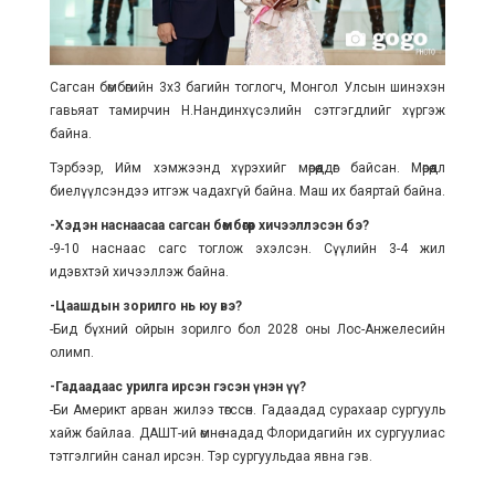
Сагсан бөмбөгийн 3х3 багийн тоглогч, Монгол Улсын шинэхэн
гавьяат тамирчин Н.Нандинхүсэлийн сэтгэгдлийг хүргэж
байна.
Тэрбээр, Ийм хэмжээнд хүрэхийг мөрөөддөг байсан. Мөрөөдлөө
биелүүлсэндээ итгэж чадахгүй байна. Маш их баяртай байна.
-Хэдэн наснаасаа сагсан бөмбөгөөр хичээллэсэн бэ?
-9-10 наснаас сагс тоглож эхэлсэн. Сүүлийн 3-4 жил
идэвхтэй хичээллэж байна.
-Цаашдын зорилго нь юу вэ?
-Бид бүхний ойрын зорилго бол 2028 оны Лос-Анжелесийн
олимп.
-Гадаадаас урилга ирсэн гэсэн үнэн үү?
-Би Америкт арван жилээ төгссөн. Гадаадад сурахаар сургууль
хайж байлаа. ДАШТ-ий өмнө надад Флоридагийн их сургуулиас
тэтгэлгийн санал ирсэн. Тэр сургуульдаа явна гэв.