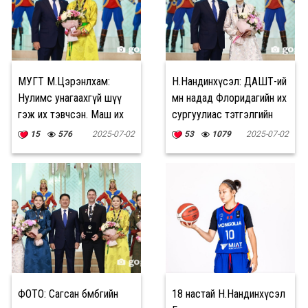
МУГТ М.Цэрэнлхам:
Н.Нандинхүсэл: ДАШТ-ий
Нулимс унагаахгүй шүү
өмнө надад Флоридагийн их
гэж их тэвчсэн. Маш их
сургуулиас тэтгэлгийн
сандарч, догдоллоо
санал ирсэн
15
576
2025-07-02
53
1079
2025-07-02
ФОТО: Сагсан бөмбөгийн
18 настай Н.Нандинхүсэл