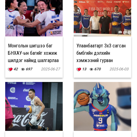
Монголын шигшээ баг
Улаанбаатарт 3x3 сагсан
БНХАУ-ын багийг хожиж
бөмбөгийн дэлхийн
шилдэг наймд шалгарлаа
хэмжээний гурван
тэмцээнийг нэг дор
42
697
2025-06-27
13
670
2025-06-03
зохион байгуулна