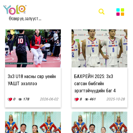
#САГСАН БӨМБӨГ МЭДЭЭ
Өсвөр үе, залууст ...
3x3 U18 насны өсвөр үеийн
БАХРЕЙН 2025: 3х3
УАШТ эхэллээ
сагсан бөмбөгийн
эрэгтэйчүүдийн баг 4
дүгээр байрт шалгарлаа
0
178
2026-06-02
8
461
2025-10-28