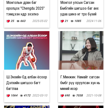
Монголын дөрвөн баг
Монгол улсын Сагсан
оролцох "Chengdu 2025"
Бөмбөгийн шигшээ баг анх
тэмцээн өнөөдөр эхэлнэ
удаа шинэ өнгө төрх бүхий
Маскот дүртэй боллоо
25
663
2025-05-02
21
1085
2024-11-06
Ш.Энхийн-Од албан ёсоор
Г.Минжин: Намайг сагсан
Дэлхийн шигшээ багт
бөмбөг рүү оруулсан хүн нь
багтлаа
миний ихэр
1064
4172
2022-03-10
690
7038
2021-10-08