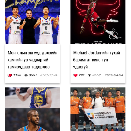
Монголын хөвгүүд дэлхийн
Michael Jordan-ийн тухай
хамгийн ур чадвартай
баримтат кино тун
тамирчдаар тодорлоо
удахгүй...
1138
3557
2020-08-24
291
3558
2020-04-04