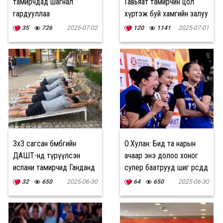
тамирчдад шагнал
Гавьяат тамирчин цол
гардууллаа
хүртэж буй хамгийн залуу
хүн болно
35
726
2025-07-02
120
1141
2025-07-01
3x3 сагсан бөмбөгийн
О.Хулан: Бид та нарын
ДАШТ-нд түрүүлсэн
ачаар энэ долоо хоног
испани тамирчид Ганданд
супер баатрууд шиг өөрсдөдөө
очиж мөргөжээ
маш итгэлтэй байж
32
650
2025-06-30
64
650
2025-06-30
чадлаа