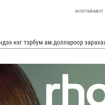
ЭНТЕРТАЙНМЕНТ
эндээ нэг тэрбум ам.доллароор зараха