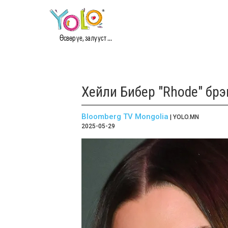
Өсвөр үе, залууст ...
Хейли Бибер "Rhode" бр
Bloomberg TV Mongolia
| YOLO.MN
2025-05-29