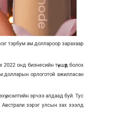
д нэг тэрбум ам.доллароор зарахаар
х 2022 онд бизнесийн түншүүд болох
 ам.долларын орлоготой ажилласан
эхүү өсөлтийн эрчээ алдаад буй. Тус
, Австрали зэрэг улсын зах зээлд