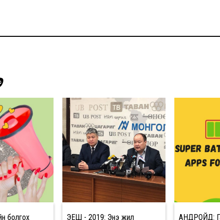
Э
йн болгох
ЭЕШ - 2019: Энэ жил
АНДРОЙД: Г