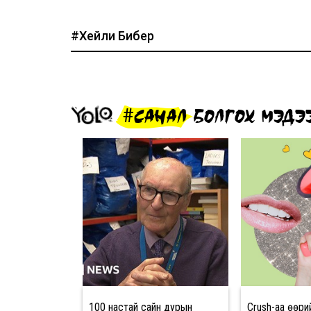
#Хейли Бибер
#САНАЛ БОЛГОХ МЭДЭ
100 настай сайн дурын
Crush-аа өөри