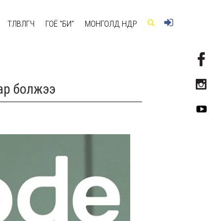
ТӨЛӨВЛӨГЧ
ГОЁ "БИ"
МОНГОЛД ӨНӨӨДӨР
ар болжээ