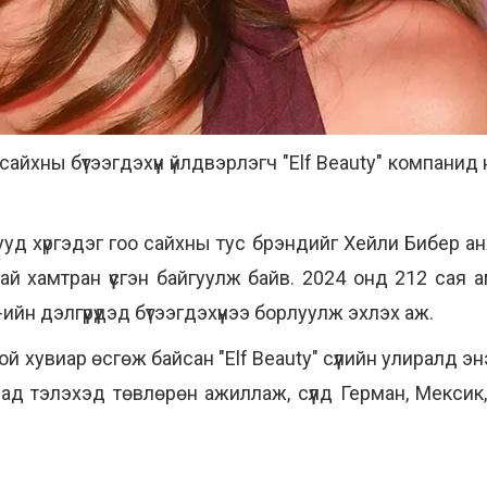
айхны бүтээгдэхүүн үйлдвэрлэгч "Elf Beauty" компани
шууд хүргэдэг гоо сайхны тус брэндийг Хейли Бибер ан
ай хамтран үүсгэн байгуулж байв. 2024 онд 212 сая
йн дэлгүүрүүдэд бүтээгдэхүүнээ борлуулж эхлэх аж.
 хувиар өсгөж байсан "Elf Beauty" сүүлийн улиралд эн
д тэлэхэд төвлөрөн ажиллаж, сүүлд Герман, Мексик