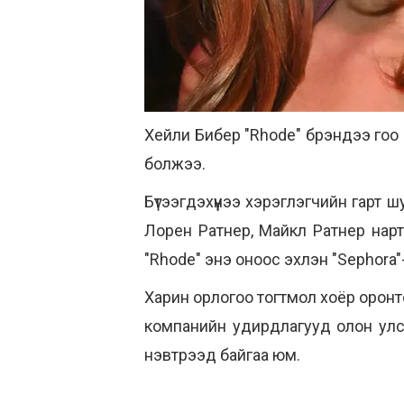
Хейли Бибер "Rhode" брэндээ гоо с
болжээ.
Бүтээгдэхүүнээ хэрэглэгчийн гарт 
Лорен Ратнер, Майкл Ратнер нарт
"Rhode" энэ оноос эхлэн "Sephora"-и
Харин орлогоо тогтмол хоёр оронтой
компанийн удирдлагууд олон улса
нэвтрээд байгаа юм.