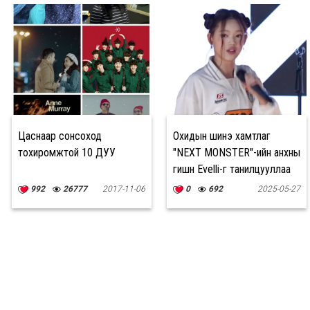
Цаснаар сонсоход
Охидын шинэ хамтлаг
тохиромжтой 10 ДУУ
"NEXT MONSTER"-ийн анхны
гишүүн Evelli-г танилцууллаа
992
26777
2017-11-06
0
692
2025-05-27