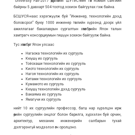
“University Fair-2017 өдөрлөгийг ШУТИС-ийн Төв номын сангийн
байрны 5 давхарт 504 тоотод зохион байгуулах гэж байна.
БСШУСЯ-наас хэрэгжүүлж буй “Инженер, технологийн дээд
боловсрол” буюу 1000 инженер төслийн хүрээнд дээрх үйл
ажиллагааг бакалаврын сургалтын хөтөлбөрийн Япон талын
хамтрагч консорциумын гишүүн зохион байгуулж байна.
Тус хөтөлбөрт Япон улсаас
Нагаока технологийн их сургууль
Кюүшү их сургууль
Тоёохаши технологийн их сургууль
Киото технологийн их сургууль
Нагоя технологийн их сургууль
Китами технологийн их сургууль
Кумамото их сургууль
Кюүшү технологийн дээд сургууль
Вакаяма их сургууль
Ямагүчи их сургууль
нийт 10 их сургуулийн профессор, багш нар хүрэлцэн ирж
өөрийн сургуулийн онцлог болон барилга, хүрээлэн буй орчин,
архитектур, механик инженерийн салбарын тухай
дэлгэрэнгүй мэдээлэл өгч оролцоно.