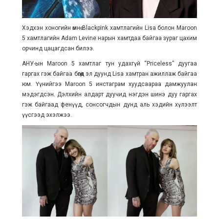
Хэдхэн хоногийн өмнө Blackpink хамтлагийн Lisa болон Maroon
5 хамтлагийн Adam Levine нарын хамтдаа байгаа зураг цахим
орчинд цацагдсан билээ.
АНУ-ын Maroon 5 хамтлаг тун удахгүй “Priceless” дуугаа
гаргах гэж байгаа бөгөөд эл дуунд Lisa хамтран ажиллаж байгаа
юм. Үүнийгээ Maroon 5 инстаграм хуудсаараа дамжуулан
мэдэгдсэн. Дэлхийн алдарт дуучид нэгдэн шинэ дуу гаргах
гэж байгаад фенүүд, сонсогчдын дунд аль хэдийн хүлээлт
үүсгээд эхэлжээ.