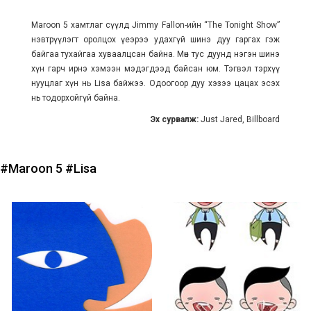
Maroon 5 хамтлаг сүүлд Jimmy Fallon-ийн “The Tonight Show”
нэвтрүүлэгт оролцох үеэрээ удахгүй шинэ дуу гаргах гэж
байгаа тухайгаа хуваалцсан байна. Мөн тус дуунд нэгэн шинэ
хүн гарч ирнэ хэмээн мэдэгдээд байсан юм. Тэгвэл тэрхүү
нууцлаг хүн нь Lisa байжээ. Одоогоор дуу хэзээ цацах эсэх
нь тодорхойгүй байна.
Эх сурвалж:
Just Jared, Billboard
#Maroon 5
#Lisa