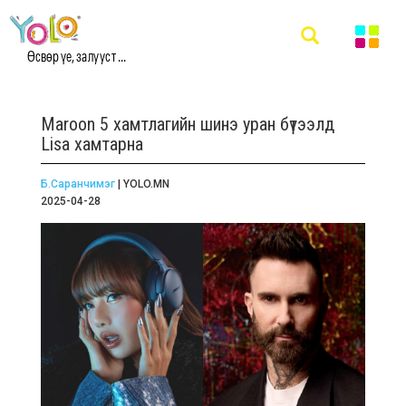
Өсвөр үе, залууст ...
Maroon 5 хамтлагийн шинэ уран бүтээлд
Lisa хамтарна
Б.Саранчимэг
| YOLO.MN
2025-04-28