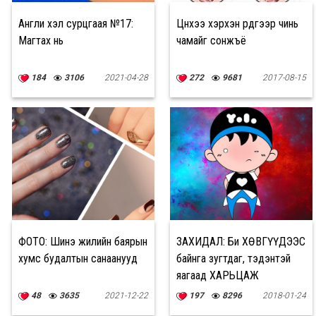
Англи хэл сурцгаая №17:
Цүнхээ хэрхэн үүрдгээр чинь
Магтах нь
чамайг сонжъё
184
3106
2021-04-28
272
9681
2017-08-15
ФОТО: Шинэ жилийн баярын
ЗАХИДАЛ: Би ХӨВГҮҮДЭЭС
хумс будалтын санаанууд
байнга зугтдаг, тэдэнтэй
яагаад ХАРЬЦАЖ
ЧАДДАГГҮЙ юм бол оо?
48
3635
2021-12-22
197
8296
2018-01-24