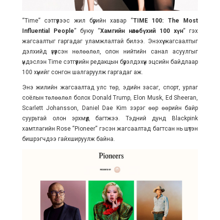
“Time” сэтгүүлээс жил бүрийн хавар “
TIME 100: The Most
Influential People
” буюу “
Хамгийн нөлөө бүхий 100 хүн
” гэх
жагсаалтыг гаргадаг уламжлалтай билээ. Энэхүү жагсаалтыг
дэлхийд үзүүлсэн нөлөөлөл, олон нийтийн санал асуулгыг
үндэслэн Time сэтгүүлийн редакцын бүрэлдэхүүн эцсийн байдлаар
100 хүнийг сонгон шалгаруулж гаргадаг аж.
Энэ жилийн жагсаалтад улс төр, эдийн засаг, спорт, урлаг
соёлын төлөөлөл болох Donald Trump, Elon Musk, Ed Sheeran,
Scarlett Johansson, Daniel Dae Kim зэрэг өөр өөрийн байр
суурьтай олон эрхмүүд багтжээ. Тэдний дунд Blackpink
хамтлагийн Rose “Pioneer” гэсэн жагсаалтад багтсан нь шүтэн
бишрэгчдээ гайхшируулж байна.