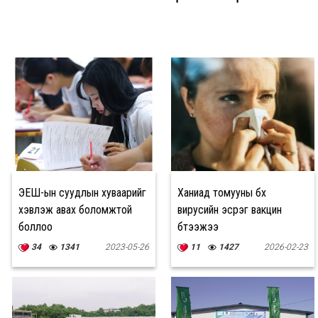
ЭЕШ-ын суудлын хуваарийг
Ханиад томууны бүх
хэвлэж авах боломжтой
вирусийн эсрэг вакцин
боллоо
бүтээжээ
34
1341
2023-05-26
11
1427
2026-02-23