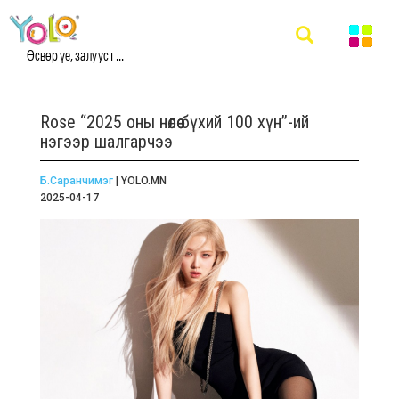
Өсвөр үе, залууст ...
Rose “2025 оны нөлөө бүхий 100 хүн”-ий
нэгээр шалгарчээ
Б.Саранчимэг
| YOLO.MN
2025-04-17