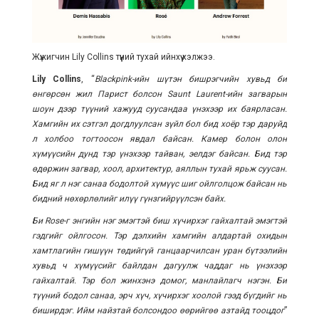
Жүжигчин Lily Collins түүний тухай ийнхүү хэлжээ.
Lily Collins
, “
Blackpink-ийн шүтэн бишрэгчийн хувьд би
өнгөрсөн жил Парист болсон Saunt Laurent-ийн загварын
шоун дээр түүний хажууд суусандаа үнэхээр их баярласан.
Хамгийн их сэтгэл догдлуулсан зүйл бол бид хоёр тэр даруйд
л холбоо тогтоосон явдал байсан. Камер болон олон
хүмүүсийн дунд тэр үнэхээр тайван, эелдэг байсан. Бид тэр
өдөржин загвар, хоол, архитектур, аяллын тухай ярьж суусан.
Бид яг л нэг санаа бодолтой хүмүүс шиг ойлголцож байсан нь
бидний нөхөрлөлийг илүү гүнзгийрүүлсэн байх.
Би Rose-г энгийн нэг эмэгтэй биш хүчирхэг гайхалтай эмэгтэй
гэдгийг ойлгосон. Тэр дэлхийн хамгийн алдартай охидын
хамтлагийн гишүүн төдийгүй ганцаарчилсан уран бүтээлийн
хувьд ч хүмүүсийг байлдан дагуулж чаддаг нь үнэхээр
гайхалтай. Тэр бол жинхэнэ домог, манлайлагч нэгэн. Би
түүний бодол санаа, эрч хүч, хүчирхэг хоолой гээд бүгдийг нь
биширдэг. Ийм найзтай болсондоо өөрийгөө азтайд тооцдог
”