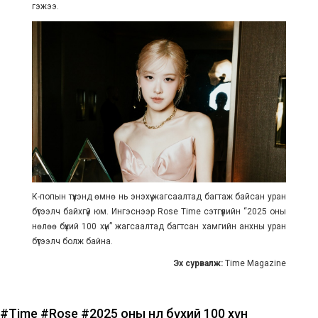
гэжээ.
К-попын түүхэнд өмнө нь энэхүү жагсаалтад багтаж байсан уран
бүтээлч байхгүй юм. Ингэснээр Rose Time сэтгүүлийн “2025 оны
нөлөө бүхий 100 хүн” жагсаалтад багтсан хамгийн анхны уран
бүтээлч болж байна.
Эх сурвалж:
Time Magazine
#Time
#Rose
#2025 оны нөлөө бүхий 100 хүн