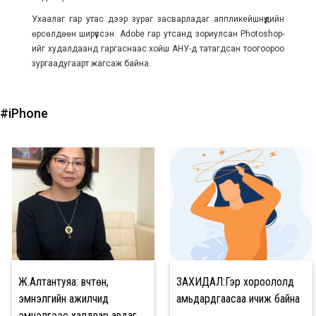
Ухаалаг гар утас дээр зураг засварладаг аппликейшнүүдийн
өрсөлдөөн ширүүссэн. Adobe гар утсанд зориулсан Photoshop-
ийг худалдаанд гаргаснаас хойш АНУ-д татагдсан тоогоороо
зургаадугаарт жагсаж байна.
#iPhone
Ж.Алтантуяа: Өвчтөн,
ЗАХИДАЛ:Гэр хороололд
эмнэлгийн ажилчид
амьдардгаасаа ичиж байна
эмнэлгээс халдвар авдаг