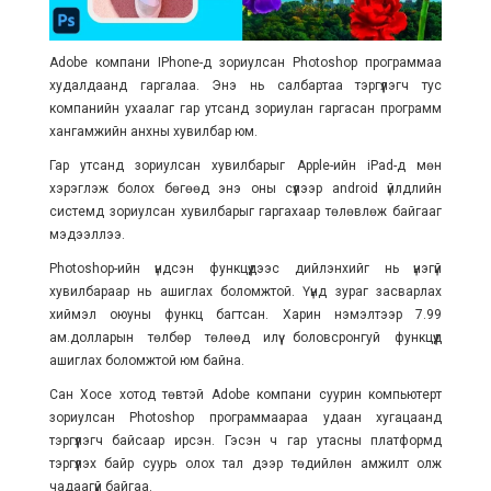
Adobe компани IPhone-д зориулсан Photoshop программаа
худалдаанд гаргалаа. Энэ нь салбартаа тэргүүлэгч тус
компанийн ухаалаг гар утсанд зориулан гаргасан программ
хангамжийн анхны хувилбар юм.
Гар утсанд зориулсан хувилбарыг Apple-ийн iPad-д мөн
хэрэглэж болох бөгөөд энэ оны сүүлээр android үйлдлийн
системд зориулсан хувилбарыг гаргахаар төлөвлөж байгааг
мэдээллээ.
Photoshop-ийн үндсэн функцүүдээс дийлэнхийг нь үнэгүй
хувилбараар нь ашиглах боломжтой. Үүнд зураг засварлах
хиймэл оюуны функц багтсан. Харин нэмэлтээр 7.99
ам.долларын төлбөр төлөөд илүү боловсронгуй функцүүд
ашиглах боломжтой юм байна.
Сан Хосе хотод төвтэй Adobe компани суурин компьютерт
зориулсан Photoshop программаараа удаан хугацаанд
тэргүүлэгч байсаар ирсэн. Гэсэн ч гар утасны платформд
тэргүүлэх байр суурь олох тал дээр төдийлөн амжилт олж
чадаагүй байгаа.