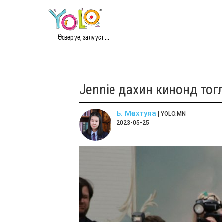
Өсвөр үе, залууст ...
Jennie дахин кинонд тог
Б. Мөнхтуяа
| YOLO.MN
2023-05-25