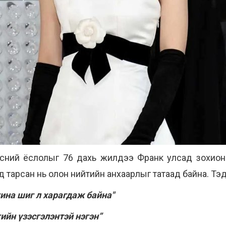
сний ёслолыг 76 дахь жилдээ Франк улсад зохион 
эд тарсан нь олон нийтийн анхаарлыг татаад байна. Т
агина шиг л харагдаж байна"
ийн үзэсгэлэнтэй нэгэн”