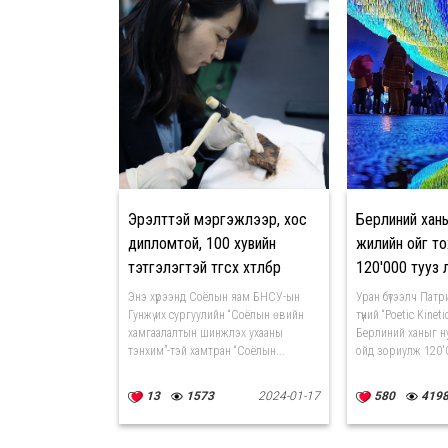
Эрэлттэй мэргэжлээр, хос
Берлиний хан
дипломтой, 100 хувийн
жилийн ойг т
тэтгэлэгтэй төгсөх хөтөлбөр
120'000 тууз өлг
зарлажээ
Энэ хүрээнд Соёлын яам БНСУ-ын
Уран бүтээлч Пат
Гунжү их сургуулийн “Соёлын өвийн
түүний “Poetic Kinet
хамгаалалтын шинжлэх ухааны
Берлиний ханыг н
тэнхим”-тэй хамтран “Соёлын...
ойд зориулж 120'0
13
1573
2024-01-17
580
419