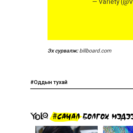
— Variety (@V
Эх сурвалж:
billboard.com
#Оддын тухай
#САНАЛ БОЛГОХ МЭДЭ