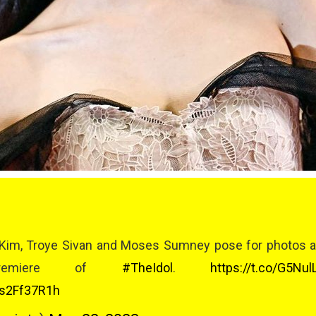
 Kim, Troye Sivan and Moses Sumney pose for photos a
miere of
#TheIdol
.
https://t.co/G5Nul
6s2Ff37R1h