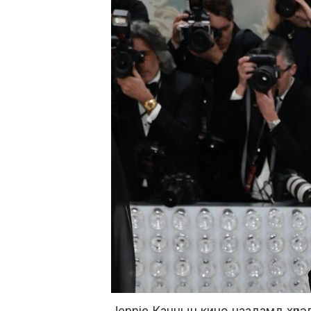
Jennie Каннын кино наадамд хүрэл