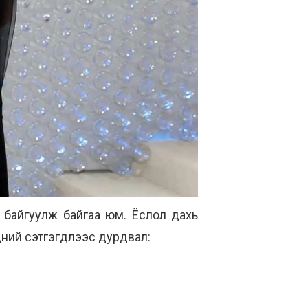
байгуулж байгаа юм. Ёслол дахь
эдний сэтгэгдлээс дурдвал: