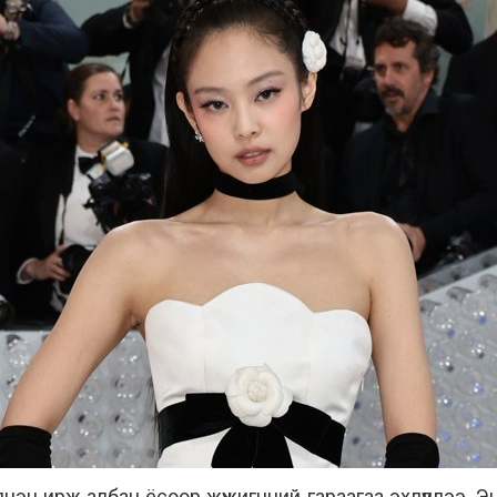
цэн ирж албан ёсоор жүжигчний гараагаа эхлүүллээ. Эн