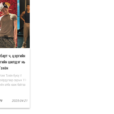
барт ч, цэргийн
мгийн шилдэг нь
Тэхён
Ким Тэхён буюу V
оёрдугаар сарын 11-
ийн алба хааж байгаа
21
2025-04-21