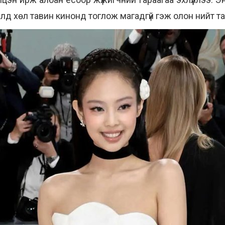
лд хөл тавин кинонд тоглож магадгүй гэж олон нийт т