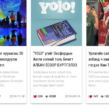
ыг нураасны 30
“YOLO” үгийг Оксфордын
Урлагийн сал
охиолдуулж
Англи хэлний толь бичигт
албанд ч ха
өлөө
АЛБАН ЁСООР БҮРТГЭЛЭЭ
гэгдэх Ким 
рик Шеарн болон
Оксфордын Англи хэлний толь
BTS хамтлагийн 
ics” багийнхан
бичгийг мэдэхгүй хүн үгүй биз ээ. Энэхүү
2023 оны арванх
ураасны 30 жилийн
толь бичигт англи хэлэнд
нээс эхлэн цэрг
00...
ашиглагддаг бүхий л үгсийг...
билээ.
8
2019-11-18
326
9288
2016-09-19
141
10