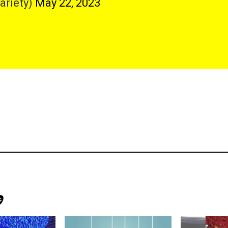
ariety)
May 22, 2023
Э