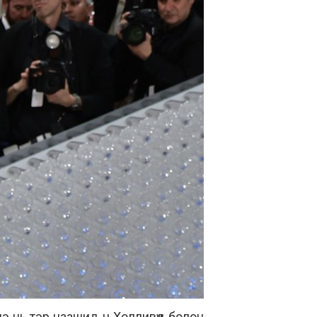
э нь тэр цаашид ч Холливүүд болон