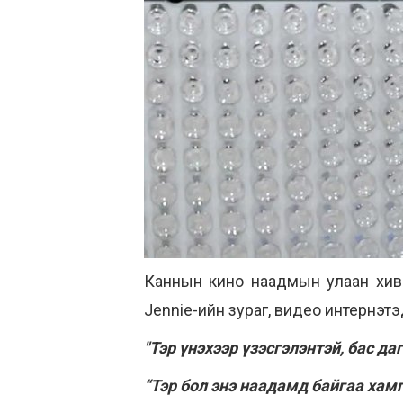
Каннын кино наадмын улаан хив
Jennie-ийн зураг, видео интернэт
"Тэр үнэхээр үзэсгэлэнтэй, бас д
“Тэр бол энэ наадамд байгаа хамг