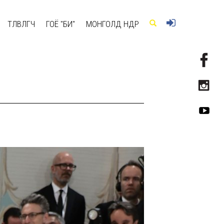
ТӨЛӨВЛӨГЧ
ГОЁ "БИ"
МОНГОЛД ӨНӨӨДӨР