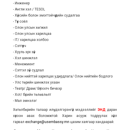
- Инженер
- Англи хэл / TESOL
- Хүйсийн болон эмэгтэйчүүдийн судалгаа
- Түүх соёл
- Олон улсын хөгжил
- Олон улсын харилцаа
- IT/ харилцаа холбоо
- Сэтгүүлч
- Хууль эрх зүй
- Хэл шинжлэл
- Менежмент
- Сэтгэл зүй судлал
- Олон нийттэй харилцах удирдлага/ Олон нийтийн бодлого
- Улс төрийн шинжлэх ухаан
- Театр/ Драм/ Бүтээлч бичвэр
- Хот/ бүсийн төлөвлөлт
- Мал эмнэлэг
Хөтөлбөрийн талаар илүү дэлгэрэнгүй мэдээллийг
ЭНД
даран
хүлээн авах боломжтой. Харин асууж тодруулах зүйл
гарвал
exchange@usembassy.mn
цахим хаягаар хандаарай.