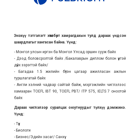
Энэхүү тэтгэлэгт хөтөлбөрт хамрагдахын тулд дараах үндсэн
шаардлагыг хангасан байна. Үүнд:
- Монгол улсын иргэн ба Монгол Улсад оршин сууж байх
- Дээд боловсролтой байх /Бакалаврын диплом болон үүнтэй
дүйх зэрэгтэй байх/
- Багадаа 1.5 жилийн бүтэн цагаар ажилласан ажлын
туршлагатай байх
- Англи хэлний чадвар сайтай байж, мэргэжлийн чиглэлээс
хамааран TOEFL IBT 90, TOEFL PBT/ ITP 575, IELTS 7 оноотой
байх
Дараах чиглэлээр суралцах оюутнуудыг түлхүү дэмжинэ.
Үүнд:
- Түүх
- Биологи
- Бизнес/Эдийн засаг/ Санхүү