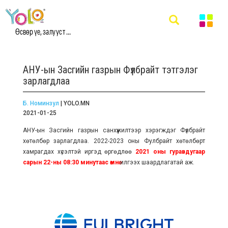
Өсвөр үе, залууст ...
АНУ-ын Засгийн газрын Фүлбрайт тэтгэлэг
зарлагдлаа
Б. Номинзул
| YOLO.MN
2021-01-25
АНУ-ын Засгийн газрын санхүүжилтээр хэрэгждэг Фүлбрайт
хөтөлбөр зарлагдлаа. 2022-2023 оны Фулбрайт хөтөлбөрт
хамрагдах хүсэлтэй иргэд өргөдлөө
2021 оны гуравдугаар
сарын 22-ны 08:30 минутаас өмнө
илгээх шаардлагатай аж.