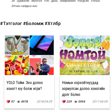
Эх сурвалж: Монгол Улс дахь Америкийн Нэгдсэн Улсын
Элчин сайдын яас
#Тэтгэлэг
#Боломж
#Хөтөлбөр
YOLO Тойм: Энэ долоо
Номын хорхойтнуудад
хоногт юу болж өнгөрөв?
зориулсан долоо хоногийн
өдөрлөг болно
97
4978
2018-04-29
229
5954
2017-06-09