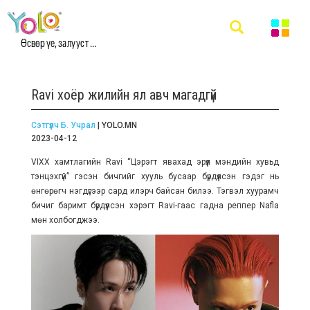
Өсвөр үе, залууст ...
Ravi хоёр жилийн ял авч магадгүй
Сэтгүүлч Б. Учрал
| YOLO.MN
2023-04-12
VIXX хамтлагийн Ravi “Цэрэгт явахад эрүүл мэндийн хувьд
тэнцэхгүй” гэсэн бичгийг хууль бусаар бүрдүүлсэн гэдэг нь
өнгөрөгч нэгдүгээр сард илэрч байсан билээ. Тэгвэл хуурамч
бичиг баримт бүрдүүлсэн хэрэгт Ravi-гаас гадна реппер Nafla
мөн холбогджээ.