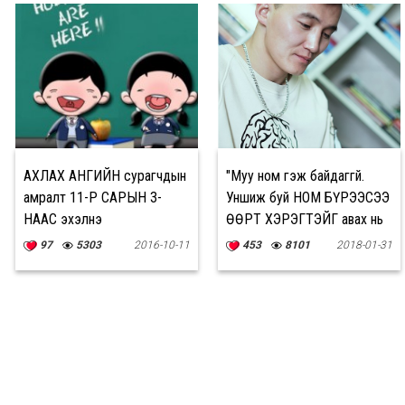
АХЛАХ АНГИЙН сурагчдын
"Муу ном гэж байдаггүй.
амралт 11-Р САРЫН 3-
Уншиж буй НОМ БҮРЭЭСЭЭ
НААС эхэлнэ
ӨӨРТ ХЭРЭГТЭЙГ авах нь
чухал"
97
5303
2016-10-11
453
8101
2018-01-31