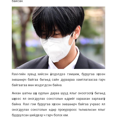
байсан.
Ravi-гийн хувьд хийсэн үйлдэлдээ гэмшиж, буруугаа хүлээн
зөвшөөрч байгаа бөгөөд сайн дураараа хамтлагаасаа гарч
байгаагаа мөн мэдэгдсэн байна.
Анхан шатны шүүх хурлын дараа шууд ялыг оноогоогүй бөгөөд
шүүхээс ял оногдуулах сонсголын өдрийг хараахан зарлаагүй
байна. Ravi гэм буруугаа хүлээн зөвшөөрч байгаа учраас ял
оногдуулах сонсголын өдөр прокуророос төлөвлөсөн ялыг
бууруулсан шийдвэр ч гарч болох юм.