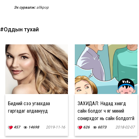
Эх сурвалж:
allkpop
#Оддын тухай
Бидний үсээ угаахдаа
ЗАХИДАЛ: Надад хөвгүүд
гаргадаг алдаанууд
сайн болдог ч яг миний
сонирхдог нь сайн болдоггүй
457
14698
2019-11-16
626
6073
2018-02-07