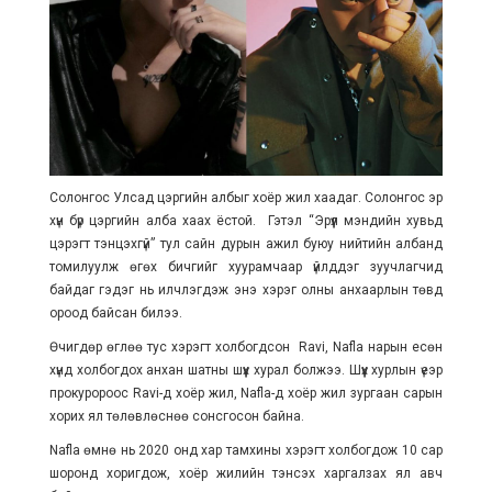
Солонгос Улсад цэргийн албыг хоёр жил хаадаг. Солонгос эр
хүн бүр цэргийн алба хаах ёстой. Гэтэл “Эрүүл мэндийн хувьд
цэрэгт тэнцэхгүй” тул сайн дурын ажил буюу нийтийн албанд
томилуулж өгөх бичгийг хуурамчаар үйлддэг зуучлагчид
байдаг гэдэг нь илчлэгдэж энэ хэрэг олны анхаарлын төвд
ороод байсан билээ.
Өчигдөр өглөө тус хэрэгт холбогдсон Ravi, Nafla нарын есөн
хүнд холбогдох анхан шатны шүүх хурал болжээ. Шүүх хурлын үеэр
прокуророос Ravi-д хоёр жил, Nafla-д хоёр жил зургаан сарын
хорих ял төлөвлөснөө сонсгосон байна.
Nafla өмнө нь 2020 онд хар тамхины хэрэгт холбогдож 10 сар
шоронд хоригдож, хоёр жилийн тэнсэх харгалзах ял авч