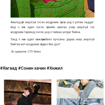
Амьтад өөрт аюулгүй гэсэн мэдрэмж төрсөн үед л унтаж чаддаг.
Бид ч мөн адил нэгэн төрлийн амьтан учир аюулгүй гэх
мэдрэмж тархинд очсон үед л тайван унтдаг байна.
Танд ч мөн адил хөнжлөөрөө биеэ хучсаны дараа маш аюулгүй
байгаа мэт мэдрэмж төрдөг л биз дээ?
Эх сурвалж: CTV News
#Яагаад
#Сонин хачин
#Хөнжил