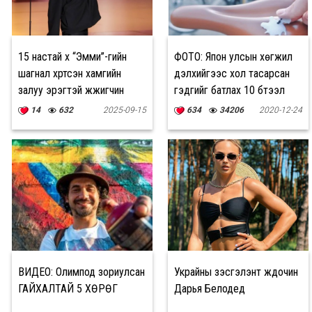
15 настай хүү “Эмми”-гийн
ФОТО: Япон улсын хөгжил
шагнал хүртсэн хамгийн
дэлхийгээс хол тасарсан
залуу эрэгтэй жүжигчин
гэдгийг батлах 10 бүтээл
боллоо
14
632
2025-09-15
634
34206
2020-12-24
ВИДЕО: Олимпод зориулсан
Украйны үзэсгэлэнт жүдочин
ГАЙХАЛТАЙ 5 ХӨРӨГ
Дарья Белодед