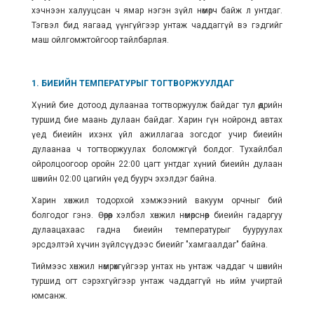
хэчнээн халууцсан ч ямар нэгэн зүйл нөмөрч байж л унтдаг.
Тэгвэл бид яагаад үүнгүйгээр унтаж чаддаггүй вэ гэдгийг
маш ойлгомжтойгоор тайлбарлая.
1. БИЕИЙН ТЕМПЕРАТУРЫГ ТОГТВОРЖУУЛДАГ
Хүний бие дотоод дулаанаа тогтворжуулж байдаг тул өдрийн
туршид бие маань дулаан байдаг. Харин гүн нойронд автах
үед биеийн ихэнх үйл ажиллагаа зогсдог учир биеийн
дулаанаа ч тогтворжуулах боломжгүй болдог. Тухайлбал
ойролцоогоор оройн 22:00 цагт унтдаг хүний биеийн дулаан
шөнийн 02:00 цагийн үед буурч эхэлдэг байна.
Харин хөнжил тодорхой хэмжээний вакуум орчныг бий
болгодог гэнэ. Өөрөөр хэлбэл хөнжил нөмөрснөөр биеийн гадаргуу
дулаацахаас гадна биеийн температурыг бууруулах
эрсдэлтэй хүчин зүйлсүүдээс биеийг "хамгаалдаг" байна.
Тиймээс хөнжил нөмрөхгүйгээр унтах нь унтаж чаддаг ч шөнийн
туршид огт сэрэхгүйгээр унтаж чаддаггүй нь ийм учиртай
юмсанж.