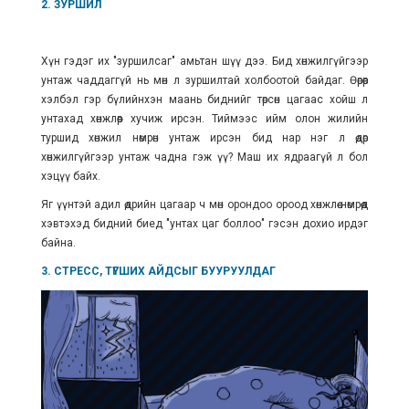
2. ЗУРШИЛ
Хүн гэдэг их "зуршилсаг" амьтан шүү дээ. Бид хөнжилгүйгээр
унтаж чаддаггүй нь мөн л зуршилтай холбоотой байдаг. Өөрөөр
хэлбэл гэр бүлийнхэн маань биднийг төрсөн цагаас хойш л
унтахад хөнжлөөр хучиж ирсэн. Тиймээс ийм олон жилийн
туршид хөнжил нөмрөн унтаж ирсэн бид нар нэг л өдөр
хөнжилгүйгээр унтаж чадна гэж үү? Маш их ядраагүй л бол
хэцүү байх.
Яг үүнтэй адил өдрийн цагаар ч мөн орондоо ороод хөнжлөө нөмрөөд
хэвтэхэд бидний биед "унтах цаг боллоо" гэсэн дохио ирдэг
байна.
3. СТРЕСС, ТҮГШИХ АЙДСЫГ БУУРУУЛДАГ