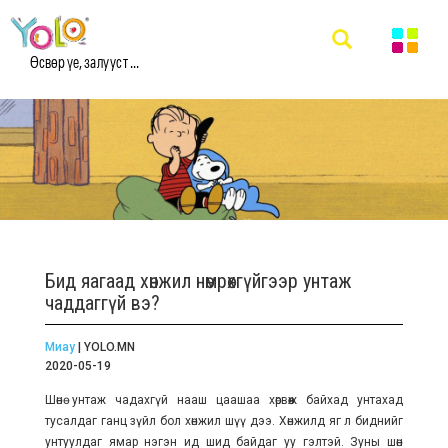
Өсвөр үе, залууст ...
Бид яагаад хөнжил нөмрөхгүйгээр унтаж
чаддаггүй вэ?
Миау
| YOLO.MN
2020-05-19
Шөнө унтаж чадахгүй нааш цаашаа хөрвөөж байхад унтахад
тусалдаг ганц зүйл бол хөнжил шүү дээ. Хөнжилд яг л биднийг
унтуулдаг ямар нэгэн ид шид байдаг уу гэлтэй. Зуны шөнө