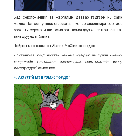
Бид серотонинийг аз жаргалын даавар гэдгээр нь сайн
мэднэ. Тэгвэл түгшиж стресстсэн үедээ хөнжлөө нөмрөөд орондоо
орох нь серотониний хэмжээг нэмэгдүүлж, сэтгэл санааг
тайвшруулдаг байна.
Нойрны мэргэжилтэн Alanna McGinn хэлэхдээ:
- "Ялангуяа хүнд жинтэй хөнжил нөмрөх нь хүний биеийн
мэдрэлийн тогтолцоог идэвхжүүлж, серотонинийг ихээр
ялгаруулдаг"
хэмээжээ.
4. АЮУЛГҮЙ МЭДРЭМЖ ТӨРДӨГ