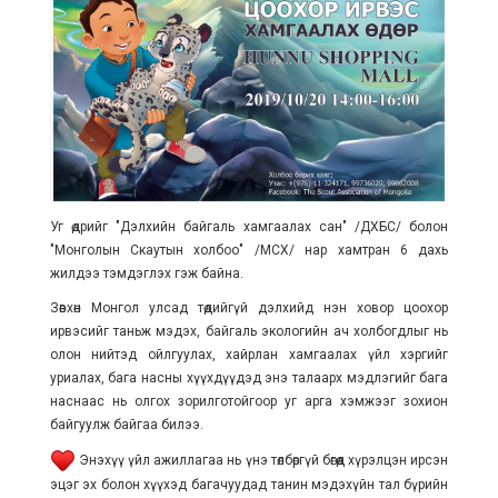
Уг өдрийг "Дэлхийн байгаль хамгаалах сан" /ДХБС/ болон
"Монголын Скаутын холбоо" /МСХ/ нар хамтран 6 дахь
жилдээ тэмдэглэх гэж байна.
Зөвхөн Монгол улсад төдийгүй дэлхийд нэн ховор цоохор
ирвэсийг таньж мэдэх, байгаль экологийн ач холбогдлыг нь
олон нийтэд ойлгуулах, хайрлан хамгаалах үйл хэргийг
уриалах, бага насны хүүхдүүдэд энэ талаарх мэдлэгийг бага
наснаас нь олгох зорилготойгоор уг арга хэмжээг зохион
байгуулж байгаа билээ.
Энэхүү үйл ажиллагаа нь үнэ төлбөргүй бөгөөд хүрэлцэн ирсэн
эцэг эх болон хүүхэд багачуудад танин мэдэхүйн тал бүрийн