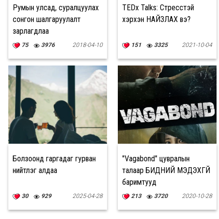
Румын улсад, суралцуулах
TEDx Talks: Стресстэй
сонгон шалгаруулалт
хэрхэн НАЙЗЛАХ вэ?
зарлагдлаа
75
3976
2018-04-10
151
3325
2021-10-04
Болзоонд гаргадаг гурван
"Vagabond" цувралын
нийтлэг алдаа
талаар БИДНИЙ МЭДЭХГҮЙ
баримтууд
30
929
2025-04-28
213
3720
2020-10-28