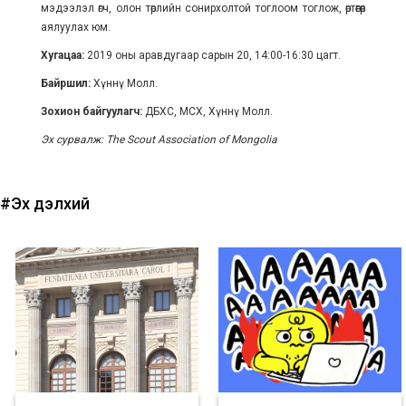
мэдээлэл өгч, олон төрлийн сонирхолтой тоглоом тоглож, өртөөгөөр
аялуулах юм.
Хугацаа:
2019 оны аравдугаар сарын 20, 14:00-16:30 цагт.
Байршил:
Хүннү Молл.
Зохион байгуулагч:
ДБХС, МСХ, Хүннү Молл.
Эх сурвалж: The Scout Association of Mongolia
#Эх дэлхий