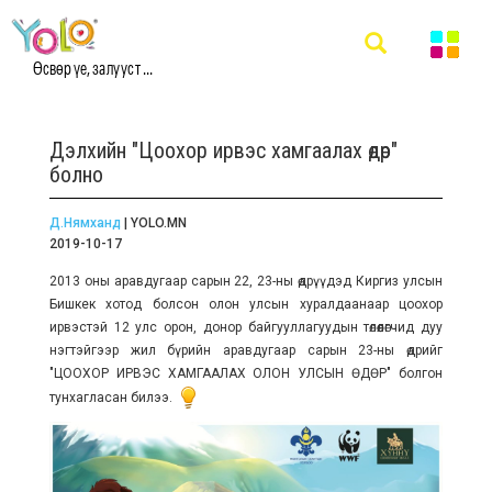
Өсвөр үе, залууст ...
Дэлхийн "Цоохор ирвэс хамгаалах өдөр"
болно
Д.Нямханд
| YOLO.MN
2019-10-17
2013 оны аравдугаар сарын 22, 23-ны өдрүүдэд Киргиз улсын
Бишкек хотод болсон олон улсын хуралдаанаар
цоохор
ирвэстэй 12 улс орон, донор байг
ууллагуудын төлөөлөгчид
дуу
нэгтэйгээр жил бүрийн аравдугаар сарын 23-ны өдрийг
"ЦООХОР ИРВЭС ХАМГААЛАХ ОЛОН УЛСЫН ӨДӨР" болгон
тунхагласан билээ.