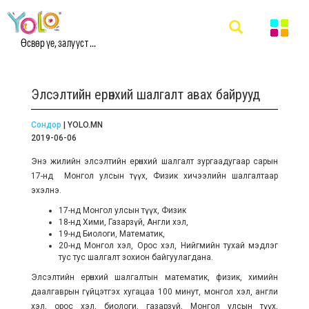
Өсвөр үе, залууст ...
Элсэлтийн ерөнхий шалгалт авах байрууд
Сондор
| YOLO.MN
2019-06-06
Энэ жилийн элсэлтийн ерөнхий шалгалт зургаадугаар сарын
17-нд Монгол улсын түүх, Физик хичээлийн шалгалтаар
эхэлнэ.
17-нд Монгол улсын түүх, Физик
18-нд Хими, Газарзүй, Англи хэл,
19-нд Биологи, Математик,
20-нд Монгол хэл, Орос хэл, Нийгмийн тухай мэдлэг
тус тус шалгалт зохион байгуулагдана.
Элсэлтийн ерөнхий шалгалтын математик, физик, химийн
даалгаврын гүйцэтгэх хугацаа 100 минут, монгол хэл, англи
хэл, орос хэл, биологи, газарзүй, Монгол улсын түүх,