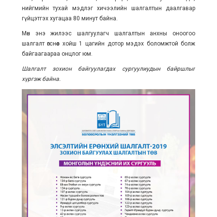
нийгмийн тухай мэдлэг хичээлийн шалгалтын даалгавар
гүйцэтгэх хугацаа 80 минут байна.
Мөн энэ жилээс шалгуулагч шалгалтын анхны оноогоо
шалгалт өгснөөс хойш 1 цагийн дотор мэдэх боломжтой болж
байгаагаараа онцлог юм.
Шалгалт зохион байгуулагдах сургуулиудын байршлыг
хүргэж байна.