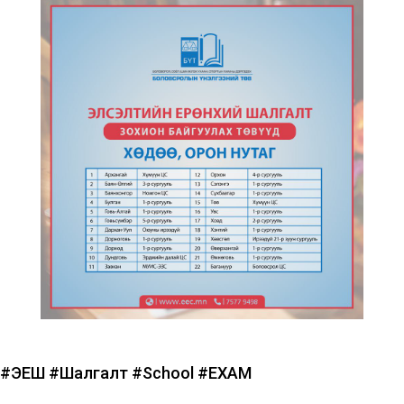
#ЭЕШ
#Шалгалт
#School
#EXAM