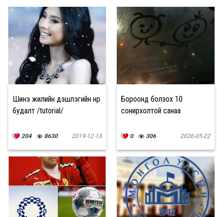
Шинэ жилийн үдэшлэгийн нүүр
Бороонд болзох 10
будалт /tutorial/
сонирхолтой санаа
204
8630
2019-12-13
0
306
2026-05-22