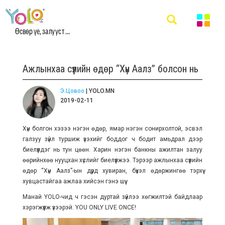
Өсвөр үе, залууст ...
Ажлынхаа сүүлийн өдөр “Хүн Аалз” болсон нь
Э.Цовоо
| YOLO.MN
2019-02-11
Хүн болгон хэзээ нэгэн өдөр, ямар нэгэн сонирхолтой, эсвэл
галзуу зүйл туршиж үзэхийг боддог ч бодит амьдрал дээр
биелүүлдэг нь тун цөөн. Харин нэгэн банкны ажилтан залуу
өөрийнхөө нууцхан хүслийг биелүүлжээ. Тэрээр ажлынхаа сүүлийн
өдөр “Хүн Аалз”-ын дүрд хувиран, бүхэл өдөржингөө тэрхүү
хувцастайгаа ажлаа хийсэн гэнэ шүү.
Манай YOLO-чид ч гэсэн дуртай зүйлээ хөгжилтэй байдлаар
хэрэгжүүлж үзээрэй. YOU ONLY LIVE ONCE!