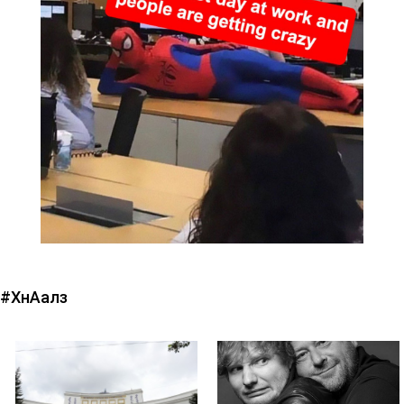
#ХүнАалз