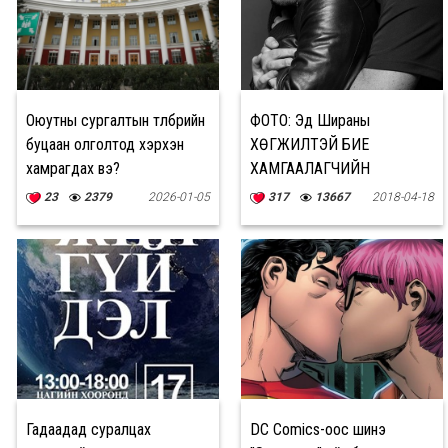
Оюутны сургалтын төлбөрийн
ФОТО: Эд Шираны
буцаан олголтод хэрхэн
ХӨГЖИЛТЭЙ БИЕ
хамрагдах вэ?
ХАМГААЛАГЧИЙН
инстаграм постууд
23
2379
2026-01-05
317
13667
2018-04-18
Гадаадад суралцах
DC Comics-оос шинэ