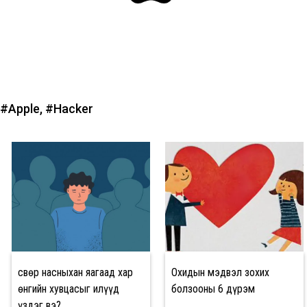
#Apple,
#Hacker
Өсвөр насныхан яагаад хар
Охидын мэдвэл зохих
өнгийн хувцасыг илүүд
болзооны 6 дүрэм
үздэг вэ?