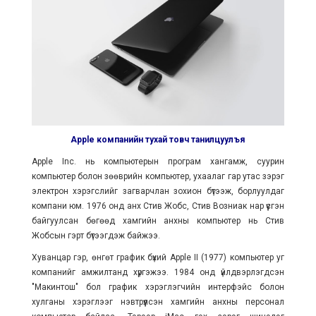
Apple компанийн тухай товч танилцуулъя
Аpple Inc. нь компьютерын програм хангамж, суурин
компьютер болон зөөврийн компьютер, ухаалаг гар утас зэрэг
электрон хэрэгслийг загварчлан зохион бүтээж, борлуулдаг
компани юм. 1976 онд анх Стив Жобс, Стив Возниак нар үүсгэн
байгуулсан бөгөөд хамгийн анхны компьютер нь Стив
Жобсын гэрт бүтээгдэж байжээ.
Хуванцар гэр, өнгөт график бүхий Аpple II (1977) компьютер уг
компанийг амжилтанд хүргэжээ. 1984 онд үйлдвэрлэгдсэн
"Макинтош" бол график хэрэглэгчийн интерфэйс болон
хулганы хэрэглээг нэвтрүүлсэн хамгийн анхны персонал