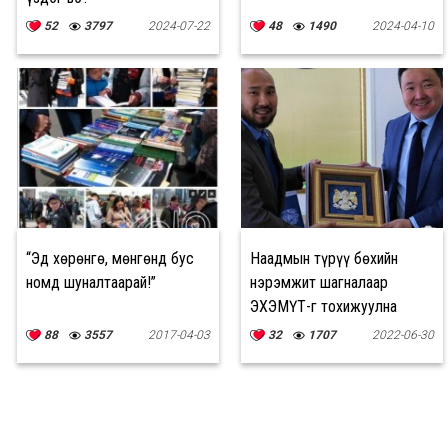
52
3797
2024-07-22
48
1490
2024-04-10
“Эд хөрөнгө, мөнгөнд бус
Наадмын түрүү бөхийн
номд шуналтаарай!”
нэрэмжит шагналаар
ЭХЭМҮТ-г тохижуулна
88
3557
2017-04-03
32
1707
2022-06-30