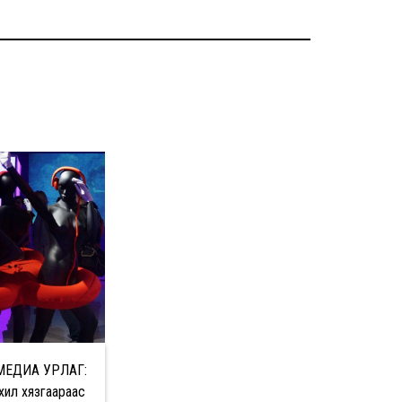
МЕДИА УРЛАГ:
хил хязгаараас