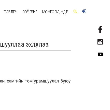
ТӨЛӨВЛӨГЧ
ГОЁ "БИ"
МОНГОЛД ӨНӨӨДӨР
ууллаа эхлүүллээ
сан, хамгийн том урамшуулал буюу