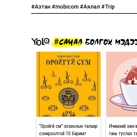
#Азтан
#mobicom
#Аялал
#Trip
#САНАЛ БОЛГОХ МЭДЭ
“Оройгүй сүм” зохиолын талаар
Ичимхий зан
сонирхолтой 10 баримт
тань туслах 