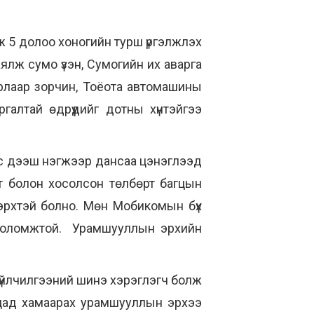
ж 5 долоо хоногийн турш үргэлжлэх
ялж сумо үзэн, Сумогийн их аварга
 арлаар зорчин, Тоёота автомашины
алтай өдрүүдийг дотны хүнтэйгээ
ээс дээш нэгжээр дансаа цэнэглээд
т болон хосолсон төлбөрт багцын
эрхтэй болно. Мөн Мобикомын бүх
х боломжтой. Урамшууллын эрхийн
 үйлчилгээний шинэ хэрэглэгч болж
гцад хамаарах урамшууллын эрхээ