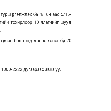
турш үргэлжлэх ба 4/18-наас 5/16-
агийн тохирлоор 10 ялагчийг шууд
.
үүлсэн бол танд долоо хоног бүр 20
1800-2222 дугаараас авна уу.