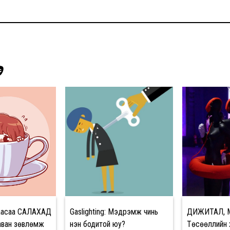
Э
гаасаа САЛАХАД
Gaslighting: Мэдрэмж чинь
ДИЖИТАЛ, 
таван зөвлөмж
үнэн бодитой юу?
Төсөөллийн 