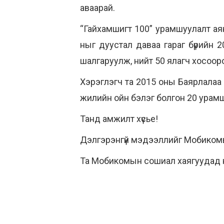
аваарай.
“Гайхамшигт 100” урамшуулалт аян
ныг дуустал даваа гараг бүрийн 
шалгаруулж, нийт 50 ялагч хосооро
Хэрэглэгч та 2015 оны Баярлалаа у
жилийн ойн бэлэг болгон 20 урам
Танд амжилт хүсье!
Дэлгэрэнгүй мэдээллийг Мобикомы
Та Мобикомын сошиал хаягуудад 