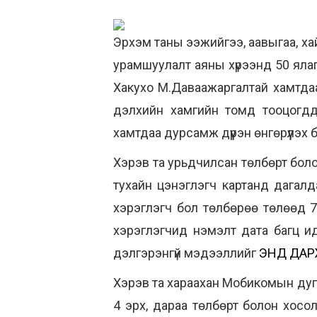
Эрхэм таны ээжийгээ, аавыгаа, ха
урамшуулалт аяны хүрээнд 50 ялаг
Хакухо М.Даваажаргалтай хамтдаа 
дэлхийн хамгийн томд тооцогддо
хамтдаа дурсамж дүүрэн өнгөрүүлэх
Хэрэв та урьдчилсан төлбөрт боло
тухайн цэнэглэгч картанд дагал
хэрэглэгч бол төлбөрөө төлөөд 
хэрэглэгчид нэмэлт дата багц и
дэлгэрэнгүй мэдээллийг
ЭНД ДА
Хэрэв та хараахан Мобикомын дуга
4 эрх, дараа төлбөрт болон хос