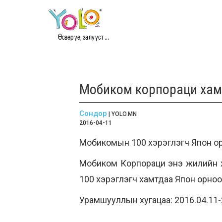
Өсвөр үе, залууст ...
Мобиком корпораци хамг
Сондор
| YOLO.MN
2016-04-11
Мобикомын 100 хэрэглэгч Япон ор
Мобиком Корпораци энэ жилийн ха
100 хэрэглэгч хамтдаа Япон орноор
Урамшууллын хугацаа: 2016.04.11-