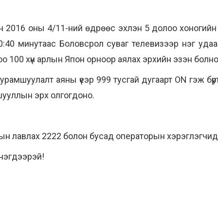
 2016 оны 4/11-ний өдрөөс эхлэн 5 долоо хоногийн 
20:40 минутаас Боловсрол суваг телевизээр нэг уда
о 100 хүн арлын Япон орноор аялах эрхийн эзэн болно
рамшуулалт аяны үеэр 999 тусгай дугаарт ON гэж бүртг
шууллын эрх олгогдоно.
н лавлах 2222 болон бусад операторын хэрэглэгчид 
нэгдээрэй!