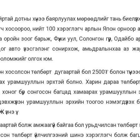
йртай дотны хүнээ баярлуулах мөрөөдлийг тань биелүүл
ч хосоороо, нийт 100 хэрэглэгч арлын Япон орноор а
оройн зоог барьж, Фүжи уул, Солонгон гүүр, Одайбо
г авто үзэсгэлэнг сонирхож, амьдралынхаа аз жарг
 боломжийг олгох юм.
н хосолсон төлбөрт дугаартай бол 2500₮ болон түүн
дах урамшууллын эрхтэй болно. Харин дараа төлбөр
7 хоног бүр сонгосон багцад хамаарах урамшууллын 
дэвхжүүлэн урамшууллын эрхийн тоогоо нэмэгдүүлэ
РЖ
үзнэ үү.
артай болж амжаагүй байгаа бол урьдчилсан төлбөрт
олсон төлбөрт үйлчилгээний шинэ хэрэглэгч болж ба