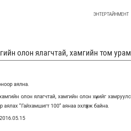
ЭНТЕРТАЙНМЕНТ
ийн олон ялагчтай, хамгийн том урамш
ноор аялна.
мгийн олон ялагчтай, хамгийн олон хүнийг хамруул
 аялах “Гайхамшигт 100” аянаа эхлүүлж байна.
2016.05.15