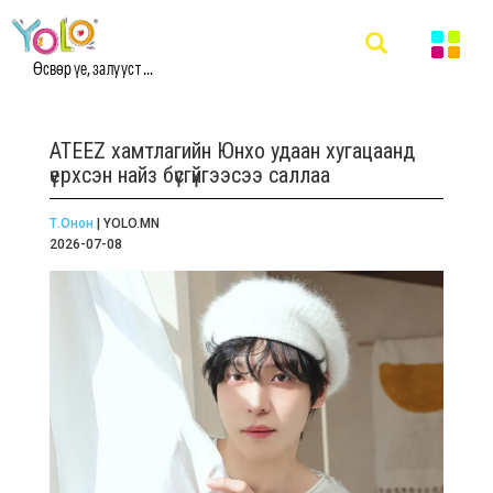
Өсвөр үе, залууст ...
ATEEZ хамтлагийн Юнхо удаан хугацаанд
үерхсэн найз бүсгүйгээсээ саллаа
Т.Онон
| YOLO.MN
2026-07-08