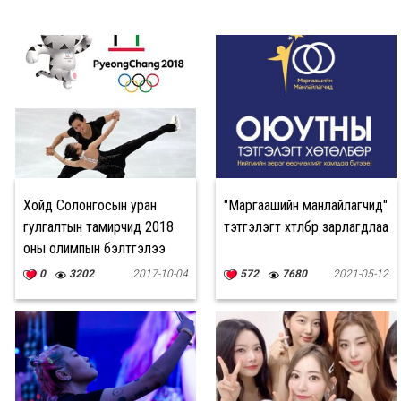
Хойд Солонгосын уран
"Маргаашийн манлайлагчид"
гулгалтын тамирчид 2018
тэтгэлэгт хөтөлбөр зарлагдлаа
оны олимпын бэлтгэлээ
хийж байна
0
3202
2017-10-04
572
7680
2021-05-12