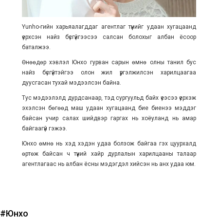
Yunho-гийн харьяалагддаг агентлаг түүнийг удаан хугацаанд
үерхсэн найз бүсгүйгээсээ салсан болохыг албан ёсоор
баталжээ.
Өнөөдөр хэвлэл Юнхо гурван сарын өмнө олны танил бус
найз бүсгүйтэйгээ олон жил үргэлжилсэн харилцаагаа
дуусгасан тухай мэдээлсэн байна.
Тус мэдээлэлд дурдсанаар, тэд сургуульд байх үеэсээ үерхэж
эхэлсэн бөгөөд маш удаан хугацаанд бие биенээ мэддэг
байсан учир салах шийдвэр гаргах нь хоёуланд нь амар
байгаагүй гэжээ.
Юнхо өмнө нь хэд хэдэн удаа болзож байгаа гэх цуурхалд
өртөж байсан ч түүний хайр дурлалын харилцааны талаар
агентлагаас нь албан ёсны мэдэгдэл хийсэн нь анх удаа юм.
#Юнхо