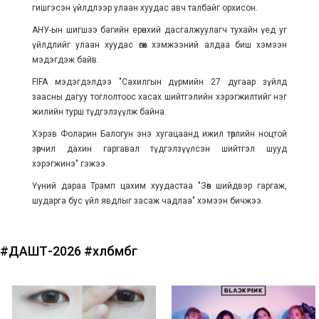
гишгэсэн үйлдлээр улаан хуудас авч талбайг орхисон.
АНУ-ын шигшээ багийн ерөнхий дасгалжуулагч тухайн үед уг
үйлдлийг улаан хуудас өгөх хэмжээний алдаа биш хэмээн
мэдэгдэж байв.
FIFA мэдэгдэлдээ "Сахилгын дүрмийн 27 дугаар зүйлд
заасны дагуу тоглолтоос хасах шийтгэлийн хэрэгжилтийг нэг
жилийн турш түдгэлзүүлж байна.
Хэрэв Фоларин Балогун энэ хугацаанд ижил төрлийн ноцтой
зөрчил дахин гаргавал түдгэлзүүлсэн шийтгэл шууд
хэрэгжинэ" гэжээ.
Үүний дараа Трамп цахим хуудастаа "Зөв шийдвэр гаргаж,
шударга бус үйл явдлыг засаж чадлаа" хэмээн бичжээ.
#ДАШТ-2026
#хөлбөмбөг