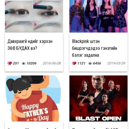
Давхраагүй нүдийг хэрхэн
Blackpink шүтэн
ЗӨВ БУДАХ вэ?
бишрэгчдэдээ гэнэтийн
бэлэг задална
251
10206
2016-06-08
1121
6456
2019-03-29