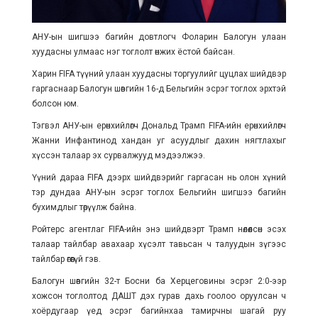
АНУ-ын шигшээ багийн довтлогч Фоларин Балогун улаан
хуудасны улмаас нэг тоглолт өнжих ёстой байсан.
Харин FIFA түүний улаан хуудасны торгуулийг цуцлах шийдвэр
гаргаснаар Балогун шөвгийн 16-д Бельгийн эсрэг тоглох эрхтэй
болсон юм.
Тэгвэл АНУ-ын ерөнхийлөгч Дональд Трамп FIFA-ийн ерөнхийлөгч
Жанни Инфантинод хандан уг асуудлыг дахин нягтлахыг
хүссэн талаар эх сурвалжууд мэдээлжээ.
Үүний дараа FIFA дээрх шийдвэрийг гаргасан нь олон хүний
тэр дундаа АНУ-ын эсрэг тоглох Бельгийн шигшээ багийн
бухимдлыг төрүүлж байна.
Ройтерс агентлаг FIFA-ийн энэ шийдвэрт Трамп нөлөөлсөн эсэх
талаар тайлбар авахаар хүсэлт тавьсан ч талуудын зүгээс
тайлбар өгөөгүй гэв.
Балогун шөвгийн 32-т Босни ба Херцеговины эсрэг 2:0-ээр
хожсон тоглолтод ДАШТ дэх гурав дахь гоолоо оруулсан ч
хоёрдугаар үед эсрэг багийнхаа тамирчны шагай руу