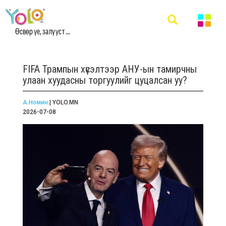
Өсвөр үе, залууст ...
FIFA Трампын хүсэлтээр АНУ-ын тамирчны
улаан хуудасны торгуулийг цуцалсан уу?
А.Номин
| YOLO.MN
2026-07-08