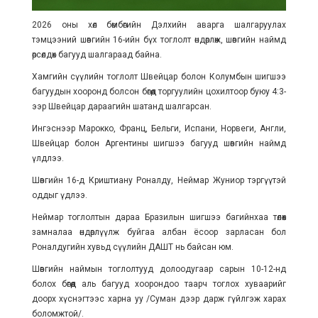
2026 оны хөл бөмбөгийн Дэлхийн аварга шалгаруулах
тэмцээний шөвгийн 16-ийн бүх тоглолт өндөрлөж, шөвгийн наймд
өрсөлдөх багууд шалгараад байна.
Хамгийн сүүлийн тоглолт Швейцар болон Колумбын шигшээ
багуудын хооронд болсон бөгөөд торгуулийн цохилтоор буюу 4:3-
ээр Швейцар дараагийн шатанд шалгарсан.
Ингэснээр Марокко, Франц, Бельги, Испани, Норвеги, Англи,
Швейцар болон Аргентины шигшээ багууд шөвгийн наймд
үлдлээ.
Шөвгийн 16-д Криштиану Роналду, Неймар Жуниор тэргүүтэй
оддыг үдлээ.
Неймар тоглолтын дараа Бразилын шигшээ багийнхаа төлөөх
замналаа өндөрлүүлж буйгаа албан ёсоор зарласан бол
Роналдугийн хувьд сүүлийн ДАШТ нь байсан юм.
Шөвгийн наймын тоглолтууд долоодугаар сарын 10-12-нд
болох бөгөөд аль багууд хоорондоо таарч тоглох хуваарийг
доорх хүснэгтээс харна уу /Суман дээр дарж гүйлгэж харах
боломжтой/.