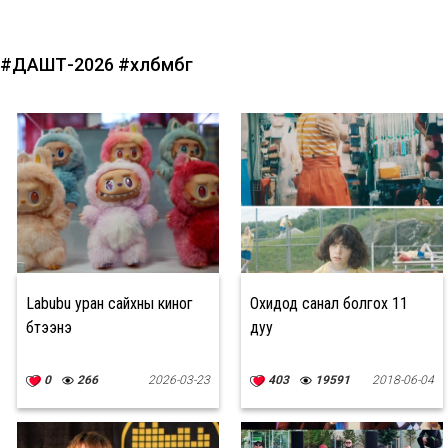
#ДАШТ-2026
#хөлбөмбөг
Labubu уран сайхны киног
Охидод санал болгох 11
бүтээнэ
дуу
0
266
2026-03-23
403
19591
2018-06-04