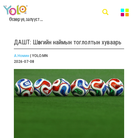
Өсвөр үе, залууст ...
ДАШТ: Шөвгийн наймын тоглолтын хуваарь
А.Номин
| YOLO.MN
2026-07-08