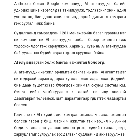
Anthropic болон Google компаниуд AI агентуудын багийг
удирдах шинэ хэрэгслүүдээ танилцуулж, тэдгээрийг хүний адил
уян хатан, бие даан ажиллах чадвартай дижитал хамтрагч
гэж сурталчилж байна.
Судалгаанд хамрагдсан 1261 менежерийн бараг гуравны нэг
нь компани нь AI агентуудыг албан ёсоор ажилтан гэж
тодорхойлдог гэж хариулжээ. Харин 23 хувь нь AI агентуудаа
байгууллагын бүтцийн зурагт хүртэл оруулсан байна.
AI илүү чадвартай болж байгаа ч ажилтан болоогүй.
AI агентуудын хөгжил эрчимтэй байгаа нь үнэн. AI агент гэдэг
нь тодорхой зорилгод хүрэх хүртлээ олон дараалсан үйлдлийг
бие даан гүйцэтгэхээр бүтээгдсэн хиймэл оюуны систем юм.
Өмнөх үеийн чатботуудаас ялгаатай нь илүү төвөгтэй
даалгаврыг төлөвлөж, шат дараатайгаар гүйцэтгэх чадвартай
болсон.
Гэвч энэ нь AI-г хүний адил хамтран ажиллагч эсвэл ажилтан
болсон гэсэн үг биш. Харин ч ажилтан гэх нэршил нь AI-ийн
бодит чадвараас давсан хүлээлт үүсгэж, хүмүүсийн хяналт, шүүлт,
хариуцлагыг сулруулах эрсдэлтэйг судлаачид анхааруулжээ.