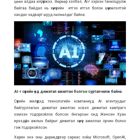
цөөн алдаа илрүүлжээ. Өөрөөр хэлбэл, AI-г хэрхэн танилцуулж
байгаа байдал нь хүмүүсийн итгэх итгэл болон шүүмжлэлтэй
хандах чадварт шууд нөлөөлдөг байна.
AI-г сүүлийн үед дижитал ажилтан болгон сурталчилж байна.
Сүүлийн жилүүдэд технологийн компаниуд AI агентуудыг
байгууллагын дижитал ажилтан эсвэл дижитал хамтрагч
хэмээн тодорхойлох болсон. Өнгөрсөн онд Женсен Хуан
ирээдүйн ажлын байрыг дижитал хүмүүс ажиллах орчин болно
гэж тодорхойлсон.
Харин энэ оны дөрөвдүгээр сараас хойш Microsoft, OpenAI,