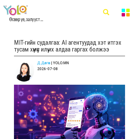
Өсвөр үе, залууст ...
MIT-гийн судалгаа: AI агентуудад хэт итгэх
тусам хүмүүс илүү их алдаа гаргах болжээ
Д.Дөлгөөн
| YOLO.MN
2026-07-08