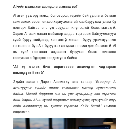
AI-ийн цаана хэн хариуцлага хүлээх вэ?
AI агентууд эрүүл мэнд, боловсрол, төрийн байгууллага, батлан
хамгаалах зэрэг өндөр хариуцлагатай салбаруудад улам бүр
нэвтэрч байгаа энэ үед асуудал илүү ноцтой болж магадгүй.
Хэрэв AI ашигласан шийдвэр алдаа гаргавал байгууллагууд
хүний буруу шийдвэр, хангалтгүй хяналт, буруу урамшууллын
тогтолцоог бус AI-г буруутгах хандлага нэмэгдэж болзошгүй. AI
нь хүний гаргасан алдааны буруутан болж, жинхэнэ
хариуцлага бүдгэрэх эрсдэл үүсэж байна.
"AI хүн орлох биш эсрэгээрээ ажилчдын чадварын
нэмэгдүүлэх ёстой"
Эдийн засагч Дарон Асемоглу энэ талаар
"Өнөөдөр AI
агентуудыг хүнийг орлох технологи мэтээр сурталчилж
байна. Миний бодлоор энэ нь урт хугацаанд зөв стратеги
биш. Харин AI нь хүний чадварыг нэмэгдүүлж, хүмүүсийг илүү
сайн ажиллахад нь туслах хэрэгсэл байх ёстой."
хэмээн
онцолжээ.