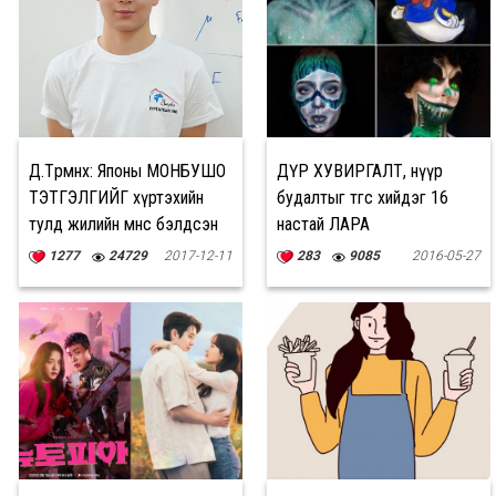
Д.Төрмөнх: Японы МОНБУШО
ДҮР ХУВИРГАЛТ, нүүр
ТЭТГЭЛГИЙГ хүртэхийн
будалтыг төгс хийдэг 16
тулд жилийн өмнөөс бэлдсэн
настай ЛАРА
1277
24729
2017-12-11
283
9085
2016-05-27