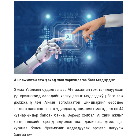
AI-г ажилтан гэж үзэхэд хүмүүс хариуцлагаа бага мэдэрдэг.
Эмма Уайлсын судалгаагаар AI-г ажилтан гэж танилцуулсан
үед оролцогчид өөрсдийн хариуцлагыг мэдэгдэхүйц бага гэж
үнэлжээ.Түүнчлэн AI-ийн эргэлзээтэй шийдвэрийг өөрсдөө
шалгаж засахын оронд удирдлагад шилжүүлэх магадлал нь 44
хувиар өндөр байсан байна. Өөрөөр хэлбэл, AI хүний ажлыг
хөнгөвчлөхийн оронд илүү олон шат дамжлага үүсгэж, цаг
хугацаа болон бүтээмжийг алдагдуулах эрсдэл дагуулж
байгаа юм.