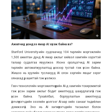
Ажилчид үнэндээ ямар AI хүсэж байна вэ?
Stanford University-ийн судлаачид 104 төрлийн мэргэжлийн
1,500 ажилтан дунд AI ямар ажлыг хийвэл хамгийн хэрэгтэй
талаар судалгаа явуулжээ. Ихэнх оролцогчид AI зарим
төрлийн автоматжуулалтад үнэхээр тустай гэж үзсэн байна.
Жишээ нь хуулийн туслахууд AI олон хэргийн явцыг зэрэг
хянахад үр ашигтай гэж үнэлжээ.
Гэвч технологийн мэргэжилтнүүдийн AI-д хамгийн тохиромжтой
гэж үзсэн зарим ажлыг бодит ажилтнууд шаардлагагүй гэж
үзсэн байна. Тухайлбал, борлуулалтын ажилтнууд
үйлчлүүлэгчдийн зээлийн үнэлгээг AI-аар хийх санааг төдийлөн
дэмжээгүй. Энэ нь AI хөгжүүлэгчдийн төсөөлөл болон