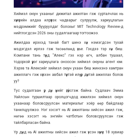
Хиймэл оюун ухааныг дижитал ажилтан гэж сурталчлах нь
хүмүүсийн алдаа илрүүлэх чадварыг сулруулж, хариуцлагын
мэдрэмжийг бууруулдаг болохыг MIT Technology Review-д
нийтлэгдсэн 2026 оны судалгаагаар тогтоожээ.
Ажилдаа ирэхэд танай багт шинэ хүн нэмэгдсэн тухай
мэдэгдэл ирлээ гэж төсөөлөөд үзье. Гэхдээ тэр хүн биш.
Компани тань түүнд "Алекс" гэх нэр өгч, албан тушаал,
тодорхой үүрэг хариуцлага оноосон хиймэл оюуны агент юм.
Хэрэв та Алексийг хиймэл оюун ухаан биш жинхэнэ хамтран
ажиллагч гэж хүлээн авбал түүнтэй илүү үр дүнтэй ажиллах болов
уу?
Тус судалгаан үр дүн үүнийг үгүйсгэж байна. Судлаач Эмма
Уайлсын туршилтаар оролцогчдод ижилхэн хиймэл оюун
ухаанаар боловсруулсан материалыг хоёр өөр байдлаар
танилцуулжээ. Нэг хэсэгт нь AI ажилтаны хийсэн ажил гэж,
нөгөө хэсэгт нь энгийн чатботын боловсруулсан гэж
тайлбарласан байна.
Үр дүнд нь AI ажилтны хийсэн ажил гэж үзсэн хүмүүс 18 хувиар