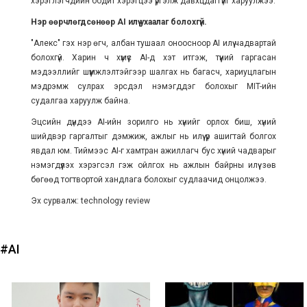
хэрэглэгчдийн бодит хэрэгцээ үргэлж давхцдаггүйг харуулжээ.
Нэр өөрчлөгдсөнөөр AI илүү ухаалаг болохгүй.
"Алекс" гэх нэр өгч, албан тушаал оноосноор AI илүү чадвартай
болохгүй. Харин ч хүмүүс AI-д хэт итгэж, түүний гаргасан
мэдээллийг шүүмжлэлтэйгээр шалгах нь багасч, хариуцлагын
мэдрэмж сулрах эрсдэл нэмэгддэг болохыг MIT-ийн
судалгаа харуулж байна.
Эцсийн дүндээ AI-ийн зорилго нь хүнийг орлох биш, хүний
шийдвэр гаргалтыг дэмжиж, ажлыг нь илүү үр ашигтай болгох
явдал юм. Тиймээс AI-г хамтран ажиллагч бус хүний чадварыг
нэмэгдүүлэх хэрэгсэл гэж ойлгох нь ажлын байрны илүү зөв
бөгөөд тогтвортой хандлага болохыг судлаачид онцолжээ.
Эх сурвалж: technology review
#AI