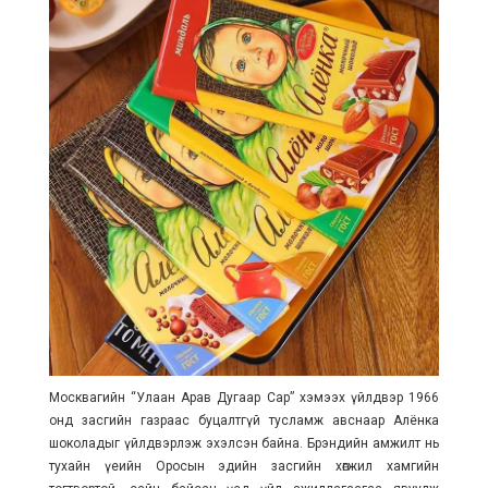
Москвагийн “Улаан Арав Дугаар Сар” хэмээх үйлдвэр 1966
онд засгийн газраас буцалтгүй тусламж авснаар Алёнка
шоколадыг үйлдвэрлэж эхэлсэн байна. Брэндийн амжилт нь
тухайн үеийн Оросын эдийн засгийн хөгжил хамгийн