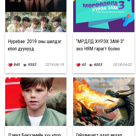
Hypebae: 2019 оны шилдэг
“МӨРӨӨДӨЛД ХҮРЭХ ЗАМ-3”
кпоп дуунууд
энэ НЯМ гарагт болно
845
9352
2019-06-19
43
4053
2018-04-02
Дэвид Бекхэмийн хүү кпоп
Гайхамшигт адал явдал