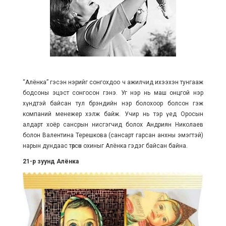
“Алёнка” гэсэн нэрийг сонгохдоо ч ажилчид ихээхэн тунгааж
бодсоны эцэст сонгосон гэнэ. Уг нэр нь маш онцгой нэр
хүндтэй байсан тул брэндийн нэр болохоор болсон гэж
компаний менежер хэлж байж. Учир нь тэр үед Оросын
алдарт хоёр сансрын нисгэгчид болох Андриян Николаев
болон Валентина Терешкова (сансарт гарсан анхны эмэгтэй)
нарын дундаас төрсөн охиныг Алёнка гэдэг байсан байна.
21-р зуунд Алёнка