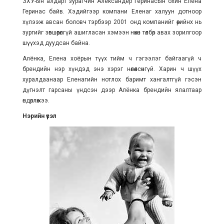
ЗХУ-ын алдарт зурагчин Александер Геринасын охин Елена
Геринас байв. Хэдийгээр компани Еленаг халуун дотноор
хүлээж авсан боловч тэрбээр 2001 онд компанийг өөрийнх нь
зургийг зөвшөөрөлгүй ашигласан хэмээн нөхөн төлбөр авах зорилгоор
шүүхэд дуудсан байна.
Алёнка, Елена хоёрын түүх тийм ч гэгээлэг байгаагүй ч
брендийн нэр хүндэд энэ хэрэг нөлөөлсөнгүй. Харин ч шүүх
хуралдаанаар Еленагийн нотлох баримт хангалтгүй гэсэн
дүгнэлт гарсаны үндсэн дээр Алёнка брендийн ялалтаар
өндөрлөжээ.
Нэрийн үүсэл