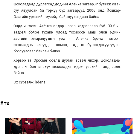
шоколаданд дурлагсад өөрсдийн Алёнка загварыг бүтээж Иван
руу явуулсан ба тэрхүү бүх загварууд 2006 онд Йошкар-
Олагийн урлагийн музейд байршуулагдсан байна.
Өнөөдөр ч гэсэн Алёнка алдар нэрээ хадгалсаар буй. ЗХУ-ын
задрал болон тухайн улсад тохиосон маш олон эдийн
засгийн хямралуудын үед ч Алёнка брэнд томорч,
шоколадны төрлүүдээ нэмэн, гадагш бүтээгдэхүүнүүдээ
борлуулсаар байсан билээ.
Хэрвээ та Оросын соёлд дуртай эсвэл чихэр, шоколадны
дурлагч бол энэхүү шоколадыг идэж үзэхийг танд зөвлөж
байна.
Эх сурвалж: lidenz
#түүх