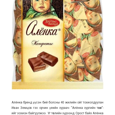
Алёнка бренд үүсэн бий болсны 40 жилийн ойг тохиолдуулан
Иван Земцов гэх орчин үеийн зураач “Алёнка зургийн төсөл”-
ийг зохион байгуулжээ. Уг төслийн хүрээнд Орост байх Алёнка