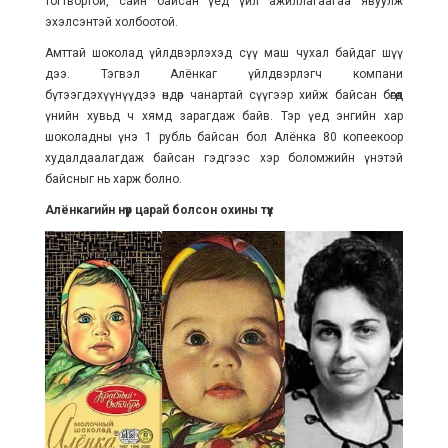
тогтвортой, сайн байсан үед үйл ажиллагаагаа явуулж
эхэлсэнтэй холбоотой.
Амттай шоколад үйлдвэрлэхэд сүү маш чухал байдаг шүү
дээ. Тэгвэл Алёнкаг үйлдвэрлэгч компани
бүтээгдэхүүнүүдээ өндөр чанартай сүүгээр хийж байсан бөгөөд
үнийн хувьд ч хямд зарагдаж байв. Тэр үед энгийн хар
шоколадны үнэ 1 рубль байсан бол Алёнка 80 копеекоор
худалдаалагдаж байсан гэдгээс хэр боломжийн үнэтэй
байсныг нь харж болно.
Алёнкагийн нүүр царай болсон охины түүх