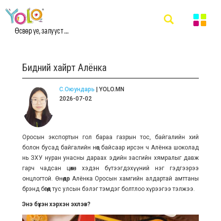
Өсвөр үе, залууст ...
Бидний хайрт Алёнка
С.Оюундарь
| YOLO.MN
2026-07-02
Оросын экспортын гол бараа газрын тос, байгалийн хий
болон бусад байгалийн нөөц байсаар ирсэн ч Алёнка шоколад
нь ЗХУ нуран унасны дараах эдийн засгийн хямралыг давж
гарч чадсан цөөхөн хэдэн бүтээгдэхүүний нэг гэдгээрээ
онцлогтой. Өнөөдөр Алёнка Оросын хамгийн алдартай амттаны
брэнд бөгөөд тус улсын бэлэг тэмдэг болтлоо хүрээгээ тэлжээ.
Энэ бүхэн хэрхэн эхлэв?