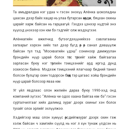
Та амьдралдаа нэг удаа ч гэсэн энэхүү Алёнка шоколадны
цаасан дээр байх хацар нь улаа бутарсан өхөөрдөм, бяцхан охины
царайг харж байсан нь гарцаагүй. Гэхдээ цэнхэр нүдтэй энэ
хүүхэд үнэхээр хэн юм бэ гэдгийг олж мэдэцгээе.
Алёнкагийн ажилчид бүтээгдэхүүнийхээ савлагааны
загварыг хэрхэн хийх тал дээр бүгд өөр өөр санал дэвшүүлж
байсан тул тэд “Москвагийн үдэш” сониноор дамжуулан
брэндийн нүүр царай болох төгс төрхийг хайж байгаагаа
зарласан буюу нэг төрлийн тэмцээнийг ард иргэд дунд
зохиосон байна. Мэдээж тэмцээний ялагчаар бидний танил
болсон булцгар охин тодорсон бөгөөд тэр цагаас хойш брэндийн
нүүр царай болсоор яваа юм.
Уг үйл явдлаас олон жилийн дараа буюу 1990-ээд онд
компаний зүгээс “Алёнка чи одоо хаана байгаа юм бэ” гэсэн
сурталчилгааг хийх далимд зураг дээрх охиныг хэн болох
тухайг олох эрлийг эхлүүлжээ.
Хэдийгээр маш олон хүмүүс өөрсдийгөө зураг дээрх охин гэж
хэлж байсан ч хамгийн сүүлд нь нэг л хүн тунаж үлдсэн нь