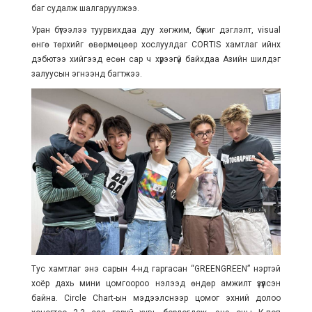
баг судалж шалгаруулжээ.
Уран бүтээлээ туурвихдаа дуу хөгжим, бүжиг дэглэлт, visual
өнгө төрхийг өвөрмөцөөр хослуулдаг CORTIS хамтлаг ийнхүү
дэбютээ хийгээд есөн сар ч хүрээгүй байхдаа Азийн шилдэг
залуусын эгнээнд багтжээ.
Тус хамтлаг энэ сарын 4-нд гаргасан “GREENGREEN” нэртэй
хоёр дахь мини цомгоороо нэлээд өндөр амжилт үзүүлсэн
байна. Circle Chart-ын мэдээлснээр цомог эхний долоо