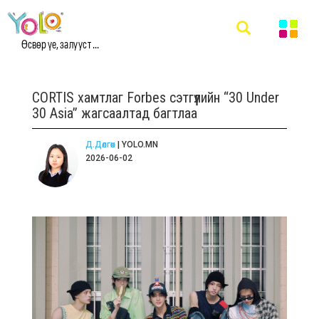
Өсвөр үе, залууст ...
CORTIS хамтлаг Forbes сэтгүүлийн “30 Under
30 Asia” жагсаалтад багтлаа
Д.Дөлгөөн
| YOLO.MN
2026-06-02