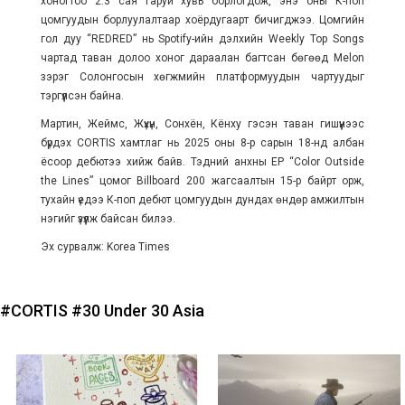
хоногтоо 2.3 сая гаруй хувь борлогдож, энэ оны К-поп
цомгуудын борлуулалтаар хоёрдугаарт бичигджээ. Цомгийн
гол дуу “REDRED” нь Spotify-ийн дэлхийн Weekly Top Songs
чартад таван долоо хоног дараалан багтсан бөгөөд Melon
зэрэг Солонгосын хөгжмийн платформуудын чартуудыг
тэргүүлсэн байна.
Мартин, Жеймс, Жүхүн, Сонхён, Кёнху гэсэн таван гишүүнээс
бүрдэх CORTIS хамтлаг нь 2025 оны 8-р сарын 18-нд албан
ёсоор дебютээ хийж байв. Тэдний анхны EP “Color Outside
the Lines” цомог Billboard 200 жагсаалтын 15-р байрт орж,
тухайн үедээ К-поп дебют цомгуудын дундах өндөр амжилтын
нэгийг үзүүлж байсан билээ.
Эх сурвалж: Korea Times
#CORTIS
#30 Under 30 Asia