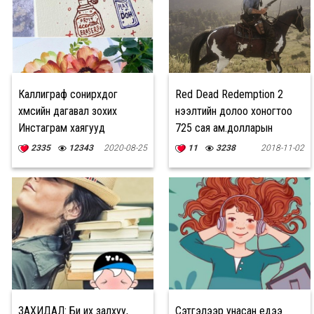
Каллиграф сонирхдог
Red Dead Redemption 2
хүмүүсийн дагавал зохих
нээлтийн долоо хоногтоо
Инстаграм хаягууд
725 сая ам.долларын
орлого олов
2335
12343
2020-08-25
11
3238
2018-11-02
ЗАХИДАЛ: Би их залхуу,
Сэтгэлээр унасан үедээ