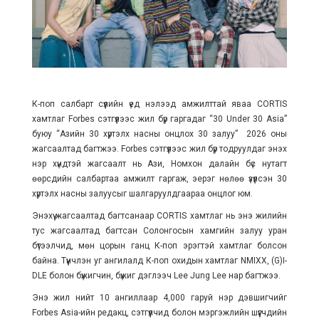
К-поп салбарт сүүлийн үед нэлээд амжилттай яваа CORTIS
хамтлаг Forbes сэтгүүлээс жил бүр гаргадаг “30 Under 30 Asia”
буюу “Азийн 30 хүртэлх насны онцлох 30 залуу” 2026 оны
жагсаалтад багтжээ. Forbes сэтгүүлээс жил бүр тодруулдаг энэхүү
нэр хүндтэй жагсаалт нь Ази, Номхон далайн бүс нутагт
өөрсдийн салбартаа амжилт гаргаж, эерэг нөлөө үзүүлсэн 30
хүртэлх насны залуусыг шалгаруулдгаараа онцлог юм.
Энэхүү жагсаалтад багтсанаар CORTIS хамтлаг нь энэ жилийн
тус жагсаалтад багтсан Солонгосын хамгийн залуу уран
бүтээлчид, мөн цорын ганц К-поп эрэгтэй хамтлаг болсон
байна. Түүнчлэн уг ангилалд К-поп охидын хамтлаг NMIXX, (G)I-
DLE болон бүжигчин, бүжиг дэглээч Lee Jung Lee нар багтжээ.
Энэ жил нийт 10 ангиллаар 4,000 гаруй нэр дэвшигчийг
Forbes Asia-ийн редакц, сэтгүүлчид болон мэргэжлийн шүүгчдийн