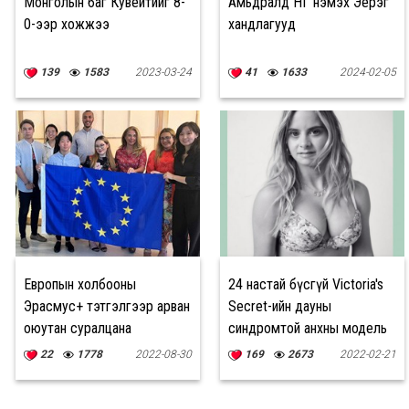
Монголын баг Кувейтийг 8-
Амьдралд ӨНГӨ нэмэх Эерэг
0-ээр хожжээ
хандлагууд
139
1583
2023-03-24
41
1633
2024-02-05
Европын холбооны
24 настай бүсгүй Victoria's
Эрасмус+ тэтгэлгээр арван
Secret-ийн дауны
оюутан суралцана
синдромтой анхны модель
болжээ
22
1778
2022-08-30
169
2673
2022-02-21