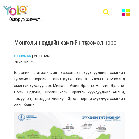
Өсвөр үе, залууст ...
Монголын хүүхдийн хамгийн түгээмэл нэрс
Э.Энхмаа
| YOLO.MN
2026-05-29
Үндэсний статистикийн хорооноос хүүхдүүдийн хамгийн
түгээмэл нэрсийг танилцуулж байна. Улсын хэмжээнд
эмэгтэй хүүхдүүдээс Мишээл, Амин-Эрдэнэ, Нандин-Эрдэнэ,
Номин-Эрдэнэ, Энхжин харин эрэгтэй хүүхдүүдээс Ананд,
Тэмүүлэн, Төгөлдөр, Билгүүн, Эрхэс нэртэй хүүхдүүд хамгийн
олон байна.