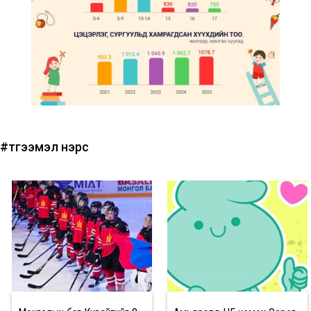
#түгээмэл нэрс