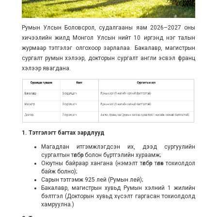
Румын Улсын Боловсрол, судалгааны яам 2026–2027 оны
хичээлийн жилд Монгол Улсын нийт 10 иргэнд нэг талын
журмаар тэтгэлэг олгохоор зарлалаа. Бакалавр, магистрын
сургалт румын хэлээр, докторын сургалт англи эсвэл франц
хэлээр явагдана.
1. Тэтгэлэгт багтах зардлууд
Магадлан итгэмжлэгдсэн их, дээд сургуулийн
сургалтын төлбөр болон бүртгэлийн хураамж;
Оюутны байраар хангана (нэмэлт төлбөр төлөх тохиолдол
байж болно);
Сарын тэтгэмж 925 лей (Румын лей);
Бакалавр, магистрын хувьд Румын хэлний 1 жилийн
бэлтгэл (Докторын хувьд хүсэлт гаргасан тохиолдолд
хамруулна.)