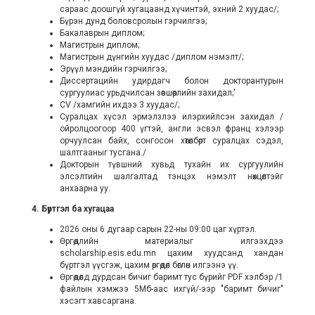
сараас доошгүй хугацаанд хүчинтэй, эхний 2 хуудас/;
Бүрэн дунд боловсролын гэрчилгээ;
Бакалаврын диплом;
Магистрын диплом;
Магистрын дүнгийн хуудас /диплом нэмэлт/;
Эрүүл мэндийн гэрчилгээ;
Диссертацийн удирдагч болон докторантурын
сургуулиас урьдчилсан зөвшөөрлийн захидал;'
CV /хамгийн ихдээ 3 хуудас/;
Суралцах хүсэл эрмэлзлээ илэрхийлсэн захидал /
ойролцоогоор 400 үгтэй, англи эсвэл франц хэлээр
орчуулсан байх, сонгосон хөтөлбөрт суралцах сэдэл,
шалтгааныг тусгана./
Докторын түвшний хувьд тухайн их сургуулийн
элсэлтийн шалгалтад тэнцэх нэмэлт нөхцөлтэйг
анхаарна уу.
4. Бүртгэл ба хугацаа
2026 оны 6 дугаар сарын 22-ны 09:00 цаг хүртэл.
Өргөдлийн материалыг илгээхдээ
scholarship.esis.edu.mn цахим хуудсанд хандан
бүртгэл үүсгэж, цахим өргөдөл бөглөн илгээнэ үү.
Өргөдөлд дурдсан бичиг баримт тус бүрийг PDF хэлбэр /1
файлын хэмжээ 5Мб-аас ихгүй/-ээр "баримт бичиг"
хэсэгт хавсаргана.