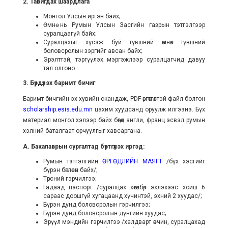
2. Тавигдах шаардлага
Монгол Улсын иргэн байх;
Өмнө нь Румын Улсын Засгийн газрын тэтгэлгээр
суралцаагүй байх;
Суралцахыг хүсэж буй түвшний өмнөх түвшний
боловсролын зэргийг авсан байх;
Эрэлттэй, тэргүүлэх мэргэжлээр суралцагчид давуу
тал олгоно.
3. Бүрдүүлэх баримт бичиг
Баримт бичгийн эх хувийн скандаж, PDF өргөтгөлтэй файл болгон
scholarship.esis.edu.mn
цахим хуудсанд оруулж илгээнэ. Бүх
материал монгол хэлээр байх бөгөөд англи, франц эсвэл румын
хэлний баталгаат орчуулгыг хавсаргана.
А. Бакалаврын сургалтад бүртгүүлэх иргэд:
Румын тэтгэлгийн
ӨРГӨДЛИЙН МАЯГТ
/бүх хэсгийг
бүрэн бөглөсөн байх/;
Төрсний гэрчилгээ;
Гадаад паспорт /суралцах хөтөлбөр эхлэхээс хойш 6
сараас доошгүй хугацаанд хүчинтэй, эхний 2 хуудас/;
Бүрэн дунд боловсролын гэрчилгээ;
Бүрэн дунд боловсролын дүнгийн хуудас;
Эрүүл мэндийн гэрчилгээ /халдварт өвчин, суралцахад