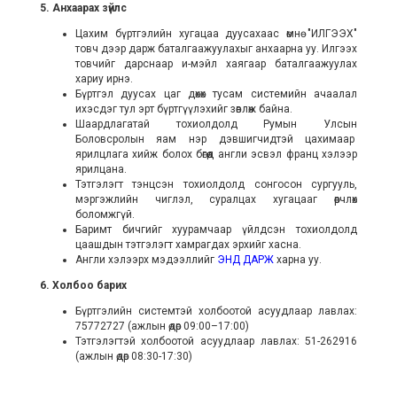
5. Анхаарах зүйлс
Цахим бүртгэлийн хугацаа дуусахаас өмнө "ИЛГЭЭХ"
товч дээр дарж баталгаажуулахыг анхаарна уу. Илгээх
товчийг дарснаар и-мэйл хаягаар баталгаажуулах
хариу ирнэ.
Бүртгэл дуусах цаг дөхөх тусам системийн ачаалал
ихэсдэг тул эрт бүртгүүлэхийг зөвлөж байна.
Шаардлагатай тохиолдолд Румын Улсын
Боловсролын яам нэр дэвшигчидтэй цахимаар
ярилцлага хийж болох бөгөөд англи эсвэл франц хэлээр
ярилцана.
Тэтгэлэгт тэнцсэн тохиолдолд сонгосон сургууль,
мэргэжлийн чиглэл, суралцах хугацааг өөрчлөх
боломжгүй.
Баримт бичгийг хуурамчаар үйлдсэн тохиолдолд
цаашдын тэтгэлэгт хамрагдах эрхийг хасна.
Англи хэлээрх мэдээллийг
ЭНД ДАРЖ
харна уу.
6. Холбоо барих
Бүртгэлийн системтэй холбоотой асуудлаар лавлах:
75772727 (ажлын өдөр 09:00–17:00)
Тэтгэлэгтэй холбоотой асуудлаар лавлах: 51-262916
(ажлын өдөр 08:30-17:30)