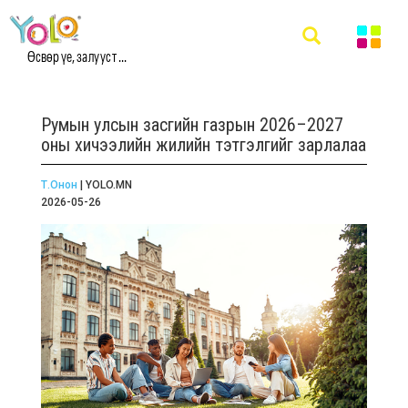
Өсвөр үе, залууст ...
Румын улсын засгийн газрын 2026–2027
оны хичээлийн жилийн тэтгэлгийг зарлалаа
Т.Онон
| YOLO.MN
2026-05-26