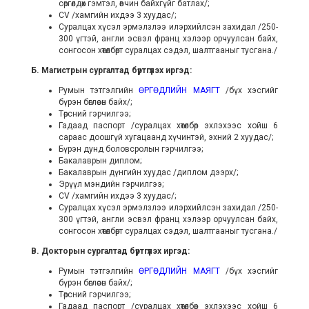
сөргөлдөх гэмтэл, өвчин байхгүйг батлах/;
CV /хамгийн ихдээ 3 хуудас/;
Суралцах хүсэл эрмэлзлээ илэрхийлсэн захидал /250-
300 үгтэй, англи эсвэл франц хэлээр орчуулсан байх,
сонгосон хөтөлбөрт суралцах сэдэл, шалтгааныг тусгана./
Б. Магистрын сургалтад бүртгүүлэх иргэд:
Румын тэтгэлгийн
ӨРГӨДЛИЙН МАЯГТ
/бүх хэсгийг
бүрэн бөглөсөн байх/;
Төрсний гэрчилгээ;
Гадаад паспорт /суралцах хөтөлбөр эхлэхээс хойш 6
сараас доошгүй хугацаанд хүчинтэй, эхний 2 хуудас/;
Бүрэн дунд боловсролын гэрчилгээ;
Бакалаврын диплом;
Бакалаврын дүнгийн хуудас /диплом дээрх/;
Эрүүл мэндийн гэрчилгээ;
CV /хамгийн ихдээ 3 хуудас/;
Суралцах хүсэл эрмэлзлээ илэрхийлсэн захидал /250-
300 үгтэй, англи эсвэл франц хэлээр орчуулсан байх,
сонгосон хөтөлбөрт суралцах сэдэл, шалтгааныг тусгана./
В. Докторын сургалтад бүртгүүлэх иргэд:
Румын тэтгэлгийн
ӨРГӨДЛИЙН МАЯГТ
/бүх хэсгийг
бүрэн бөглөсөн байх/;
Төрсний гэрчилгээ;
Гадаад паспорт /суралцах хөтөлбөр эхлэхээс хойш 6