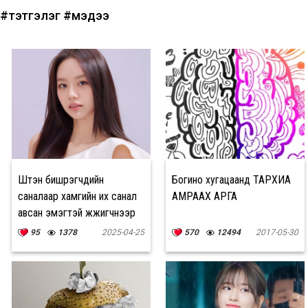
#тэтгэлэг
#мэдээ
Шүтэн бишрэгчдийн
Богино хугацаанд ТАРХИА
саналаар хамгийн их санал
АМРААХ АРГА
авсан эмэгтэй жүжигчнээр
Hyeri тэргүүлж байна
95
1378
2025-04-25
570
12494
2017-05-30