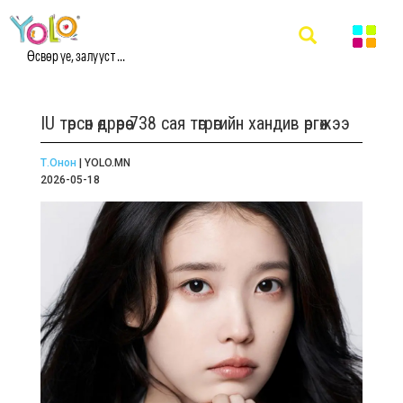
Өсвөр үе, залууст ...
IU төрсөн өдрөөрөө 738 сая төгрөгийн хандив өргөжээ
Т.Онон
| YOLO.MN
2026-05-18