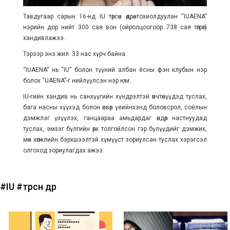
Тавдугаар сарын 16-нд IU төрсөн өдрөө тохиолдуулан “IUAENA”
нэрийн дор нийт 300 сая вон (ойролцоогоор 738 сая төгрөг)
хандивлажээ.
Тэрээр энэ жил 33 нас хүрч байна.
“IUAENA” нь “IU” болон түүний албан ёсны фэн клубын нэр
болох “UAENA”-г нийлүүлсэн нэр юм.
IU-гийн хандив нь санхүүгийн хүндрэлтэй өвчтөнүүдэд туслах,
бага насны хүүхэд болон өсвөр үеийнхэнд боловсрол, соёлын
дэмжлэг үзүүлэх, ганцаараа амьдардаг өндөр настнуудад
туслах, эмзэг бүлгийн өрх толгойлсон гэр бүлүүдийг дэмжих,
мөн хөгжлийн бэрхшээлтэй хүмүүст зориулсан туслах хэрэгсэл
олгоход зориулагдах ажээ.
#IU
#төрсөн өдөр