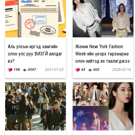
Аль улсын иргэд хамгийн
Женни New York Fashion
олон улс руу ВИЗГҮЙ аялдаг
Week-ийн үеэрх төрхөөрөө
вэ?
олон нийтэд их таалагджээ
198
3597
2021-01-25
43
502
2026-02-16