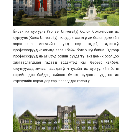
Ёнсэй их сургууль (Yonsei University) болон Солонгосын их
сургууль (Korea University) нь судалгааны үр дүн болон дэлхийн
зэрэглэлээ өсгөхийн тулд нэр төдий, идэвхгүй
профессоруудыг ажилд авсан байж болзошгүй байна. Эдгээр
профессорууд нь БНСУ-д оршин суудаггүй, академик оролцоо
хязгаарлагдмал гадаад эрдэмтэд юм. Өөрөөр хэлбэл,
оюутнуудад хичээл заадаггүй ч тухайн их сургуулийн багш
нэрийн дор байдаг, хийсэн бүтээл, судалгаанууд нь их
сургуулийн нэрэн дор харьяалагддаг гэсэн үг.