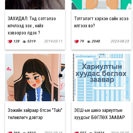
ЗАХИДАЛ: Түүнд сэтгэлээ
Тэтгэлэгт хэрхэн сайн эсээ
илчлээд үзэх үү, найз
илгээх вэ?
хэвээрээ үлдэх үү?
128
5319
2019-03-11
79
2048
2023-08-23
Ээжийн хайраар бүтсэн "Tuki"
ЭЕШ-ын шинэ хариултын
төлөвлөгч дэвтэр
хуудсыг БӨГЛӨХ ЗААВАР