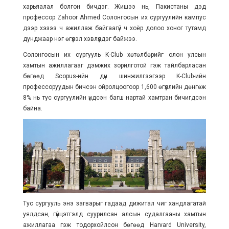
харьяалал болгон бичдэг. Жишээ нь, Пакистаны дэд
профессор Zahoor Ahmed Солонгосын их сургуулийн кампус
дээр хэзээ ч ажиллаж байгаагүй ч хоёр долоо хоног тутамд
дунджаар нэг өгүүлэл хэвлүүлдэг байжээ.
Солонгосын их сургууль K-Club хөтөлбөрийг олон улсын
хамтын ажиллагааг дэмжих зорилготой гэж тайлбарласан
бөгөөд Scopus-ийн дүн шинжилгээгээр K-Club-ийн
профессоруудын бичсэн ойролцоогоор 1,600 өгүүллийн дөнгөж
8% нь тус сургуулийн үндсэн багш нартай хамтран бичигдсэн
байна.
Тус сургууль энэ загварыг гадаад дижитал чиг хандлагатай
уялдсан, гүйцэтгэлд суурилсан алсын судалгааны хамтын
ажиллагаа гэж тодорхойлсон бөгөөд Harvard University,