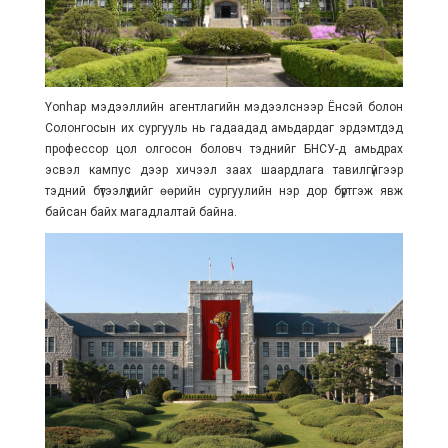
Yonhap мэдээллийн агентлагийн мэдээлснээр Ёнсэй болон
Солонгосын их сургууль нь гадаадад амьдардаг эрдэмтдэд
профессор цол олгосон боловч тэднийг БНСУ-д амьдрах
эсвэл кампус дээр хичээл заах шаардлага тавилгүйгээр
тэдний бүтээлүүдийг өөрийн сургуулийн нэр дор бүртгэж явж
байсан байх магадлалтай байна.