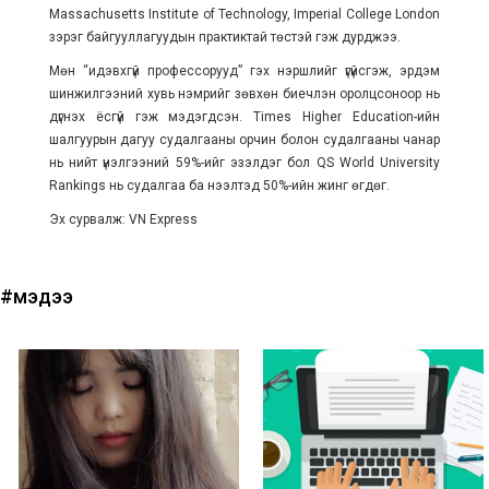
Massachusetts Institute of Technology, Imperial College London
зэрэг байгууллагуудын практиктай төстэй гэж дурджээ.
Мөн “идэвхгүй профессорууд” гэх нэршлийг үгүйсгэж, эрдэм
шинжилгээний хувь нэмрийг зөвхөн биечлэн оролцсоноор нь
дүгнэх ёсгүй гэж мэдэгдсэн. Times Higher Education-ийн
шалгуурын дагуу судалгааны орчин болон судалгааны чанар
нь нийт үнэлгээний 59%-ийг эзэлдэг бол QS World University
Rankings нь судалгаа ба нээлтэд 50%-ийн жинг өгдөг.
Эх сурвалж: VN Express
#мэдээ