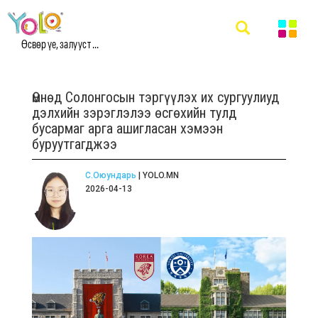
Өсвөр үе, залууст ...
Өмнөд Солонгосын тэргүүлэх их сургуулиуд
дэлхийн зэрэглэлээ өсгөхийн тулд
бусармаг арга ашигласан хэмээн
буруутгагджээ
С.Оюундарь
| YOLO.MN
2026-04-13