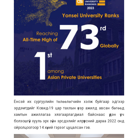
Ёнсэй их сургуулийн төлөөлөгчийн хэлж буйгаар эдгээр
эрдэмтдийг Ковид-19 цар тахлын үеэр ажилд авсан бөгөөд
хамтын ажиллагаа хязгаарлагдмал байснаас үүдэн үүсч
болзошгүй хууль эрх зүйн эрсдэлийг илрүүлсний дараа 2022 онд
ойролцоогоор 14 хүний гэрээг цуцалсан гэв.