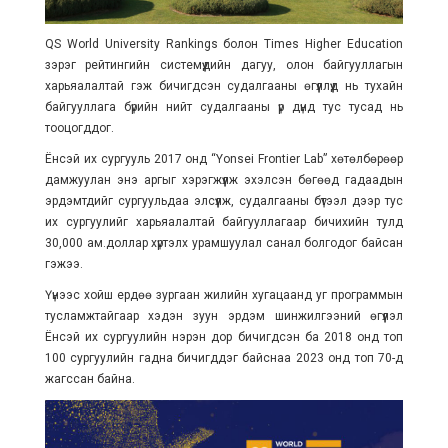
QS World University Rankings болон Times Higher Education
зэрэг рейтингийн системүүдийн дагуу, олон байгууллагын
харьяалалтай гэж бичигдсэн судалгааны өгүүллүүд нь тухайн
байгууллага бүрийн нийт судалгааны үр дүнд тус тусад нь
тооцогддог.
Ёнсэй их сургууль 2017 онд “Yonsei Frontier Lab” хөтөлбөрөөр
дамжуулан энэ аргыг хэрэгжүүлж эхэлсэн бөгөөд гадаадын
эрдэмтдийг сургуульдаа элсүүлж, судалгааны бүтээл дээр тус
их сургуулийг харьяалалтай байгууллагаар бичихийн тулд
30,000 ам.доллар хүртэлх урамшуулал санал болгодог байсан
гэжээ.
Үүнээс хойш ердөө зургаан жилийн хугацаанд уг программын
тусламжтайгаар хэдэн зуун эрдэм шинжилгээний өгүүлэл
Ёнсэй их сургуулийн нэрэн дор бичигдсэн ба 2018 онд топ
100 сургуулийн гадна бичигддэг байснаа 2023 онд топ 70-д
жагссан байна.