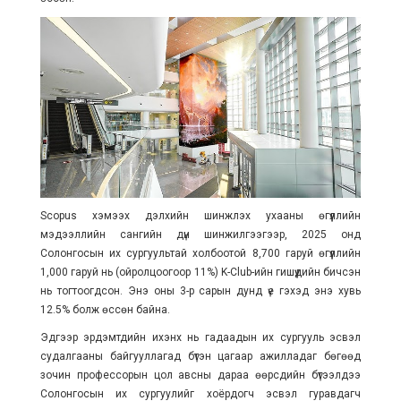
Scopus хэмээх дэлхийн шинжлэх ухааны өгүүллийн
мэдээллийн сангийн дүн шинжилгээгээр, 2025 онд
Солонгосын их сургуультай холбоотой 8,700 гаруй өгүүллийн
1,000 гаруй нь (ойролцоогоор 11%) K-Club-ийн гишүүдийн бичсэн
нь тогтоогдсон. Энэ оны 3-р сарын дунд үе гэхэд энэ хувь
12.5% болж өссөн байна.
Эдгээр эрдэмтдийн ихэнх нь гадаадын их сургууль эсвэл
судалгааны байгууллагад бүтэн цагаар ажилладаг бөгөөд
зочин профессорын цол авсны дараа өөрсдийн бүтээлдээ
Солонгосын их сургуулийг хоёрдогч эсвэл гуравдагч