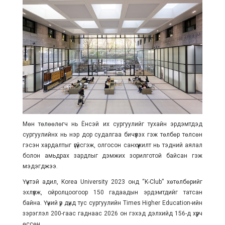
Мөн төлөөлөгч нь Ёнсэй их сургуулийг тухайн эрдэмтдэд
сургуулийнх нь нэр дор судалгаа бичүүлэх гэж төлбөр төлсөн
гэсэн хардалтыг үгүйсгэж, олгосон санхүүжилт нь тэдний аялал
болон амьдрах зардлыг дэмжих зорилготой байсан гэж
мэдэгджээ.
Үүнтэй адил, Korea University 2023 онд “K-Club” хөтөлбөрийг
эхлүүлж, ойролцоогоор 150 гадаадын эрдэмтдийг татсан
байна. Үүний үр дүнд тус сургуулийн Times Higher Education-ийн
зэрэглэл 200-гаас гаднаас 2026 он гэхэд дэлхийд 156-д хүрч
өссөн.