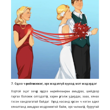
7. Одоо ч өөрийгөө жижиг, эрх мэдэлгүй хүүхэд мэт мэдэрдэг
Хортой эцэг эхчүүд хүүхдээ өөрийнхөөрөө амьдрах, шийдвэр
гаргах боломж олгодоггүй, харин үргэлж удирдах, заах, хянах
гэсэн хандлагатай байдаг. Хүүхэд насанд хүрсэн ч нэгэн адил
хяналтанд амьдрах мэдрэмжтэй байж, эрх чөлөөгүй, буруутай