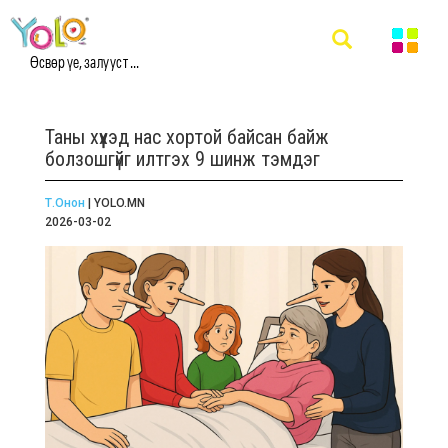
Өсвөр үе, залууст ...
Таны хүүхэд нас хортой байсан байж
болзошгүйг илтгэх 9 шинж тэмдэг
Т.Онон
| YOLO.MN
2026-03-02