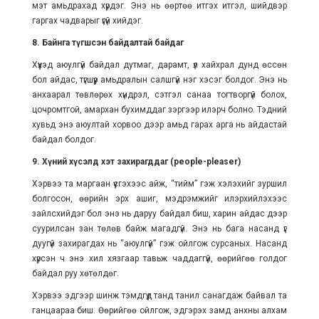
мэт амьдрахад хүрдэг. Энэ нь өөртөө итгэх итгэл, шийдвэр
гаргах чадварыг үгүй хийдэг.
8. Байнга түгшсэн байдалтай байдаг
Хүүхэд аюулгүй байдал дутмаг, дарамт, үл хайхрал дунд өссөн
бол айдас, түгшүүр амьдралын салшгүй нэг хэсэг болдог. Энэ нь
анхаарал төвлөрөх хүндрэл, сэтгэл санаа тогтворгүй болох,
цочромтгой, амархан бухимддаг зэргээр илэрч болно. Тэдний
хувьд энэ аюултай хорвоо дээр амьд гарах арга нь айдастай
байдал болдог.
9. Хүний хүсэлд хэт захирагддаг (people-pleaser)
Хэрвээ та маргаан үүсгэхээс айж, “тийм” гэж хэлэхийг зуршил
болгосон, өөрийн эрх ашиг, мэдрэмжийг илэрхийлэхээс
зайлсхийдэг бол энэ нь даруу байдал биш, харин айдас дээр
суурилсан зан төлөв байж магадгүй. Энэ нь бага насанд үг
дуугүй захирагдах нь “аюулгүй” гэж ойлгож сурсаных. Насанд
хүрсэн ч энэ хил хязгаар тавьж чаддаггүй, өөрийгөө голдог
байдал руу хөтөлдөг.
Хэрвээ эдгээр шинж тэмдгүүд танд танил санагдаж байвал та
ганцаараа биш. Өөрийгөө ойлгож, эдгэрэх замд анхны алхам