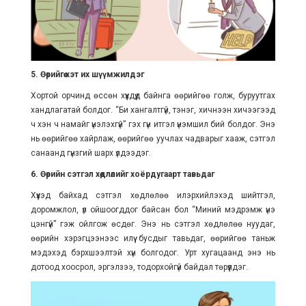
5. Өөрийгөө хэт их шүүмжилдэг
Хортой орчинд өссөн хүүхдүүд байнга өөрийгөө голж, буруутгах
хандлагатай болдог. “Би хангалтгүй, тэнэг, хичнээн хичээгээд
ч хэн ч намайг үнэлэхгүй” гэх гүн итгэл үнэмшил бий болдог. Энэ
нь өөрийгөө хайрлаж, өөрийгөө уучлах чадварыг хааж, сэтгэл
санаанд гүнзгий шарх үлдээдэг.
6. Өөрийн сэтгэл хөдлөлийг хоёрдугаарт тавьдаг
Хүүхэд байхад сэтгэл хөдлөлөө илэрхийлэхэд шийтгэл,
доромжлол, үл ойшоогддог байсан бол “Миний мэдрэмж үнэ
цэнгүй” гэж ойлгож өсдөг. Энэ нь сэтгэл хөдлөлөө нуудаг,
өөрийн хэрэгцээнээс илүү бусдыг тавьдаг, өөрийгөө таньж
мэдэхэд бэрхшээлтэй хүн болгодог. Урт хугацаанд энэ нь
дотоод хоосрол, эргэлзээ, тодорхойгүй байдал төрүүлдэг.