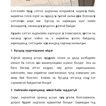
Сэтгэлийн түгшүүр, сэтгэл хөдлөлөө илэрхийлж чадахгүй байх,
өөрийгөө голох зэрэг нь хүүхдэд гүн гүнзгий нөлөө үзүүлж болзошгүй
сэтгэлзүйн шарх юм. Эдгээр нь заримдаа эцэг эхийн
анзааралгүй, санаандгүй үйлдлээс үүдэлтэй байдаг.
Хүүхдийн сэтгэл хөдлөлийн хэрэгцээг үл тоомсорлох, үгүйсгэх нь
насанд хүрсэн хойно нь ч өөрийгөө үнэлэх байдалд,
харилцаанд, сэтгэцийн эрүүл мэндэд сөргөөр нөлөөлдөг.
1. Бусдад хууртагдахаас айдаг
Хортой орчинд өссөн хүүхдүүдийн олонх нь далд хэлбэрийн
хяналт ба сэтгэл зүйн манипуляцийн золиос болдог. Энэ нь
бага багаар итгэл алдрах, ойр дотно харилцаанаас
зайлсхийх, мөн өөрийгөө хамгаалахын тулд зожигших зан
авир бий болгоно. Хожим нь бусдад итгэхэд хэцүү, хэт
сэрэмжтэй байдалтай болдог.
2. Нийгмийн харилцаанд чөлөөтэй байж чаддаггүй
Сөрөг, зөрчилтэй орчинд өссөн хүмүүс үргэлж болгоомжлох,
дотроо бүгдийг хадгалах зуршилтай болдог. Заримдаа тэд