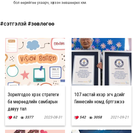
бол өөрийгөө ухаарч, хүлээн зөвшөөрөх юм.
#сэтгэлзүй
#зөвлөгөө
Зорилгодоо хүрэх стратеги
107 настай ихэр эгч дүүсийг
ба мөрөөдлийн самбарын
Гиннесийн номд бүртгэжээ
давуу тал
62
3377
2023-08-31
542
3058
2021-09-21