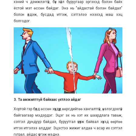
хэний ч дэмжлэггүй, бүх зүйл буруугаар эргэхэд бэлэн байх
ёстой мэт өссөн байдаг. Энэ нь "айдастай бэлэн байдал"
болон үлдэж, бусдад итгэж, сэтгэлээ нээхэд маш хэцүү
болгодог.
3. Та амжилтгүй байхаас үхтлээ айдаг
Хортой гэр бүлд өссөн хүүхдүүд өөрсдийгөө хангалтгүй, үнэлэгдэхгүй
байгаагаар мэдэрдэг. Эцэг эх нь хэт их шаардлага тавьж,
сэтгэл дундуур байдал, буруутгал үзүүлж байвал хүүхэд өөртөө
итгэх итгэлээ алддаг. Эцэстээ жижиг алдаа ч асар их сэтгэл
гутрал, айдас үүсгэж мэднэ.