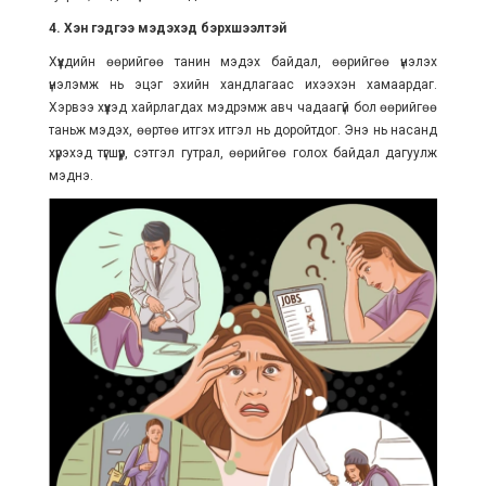
4. Хэн гэдгээ мэдэхэд бэрхшээлтэй
Хүүхдийн өөрийгөө танин мэдэх байдал, өөрийгөө үнэлэх
үнэлэмж нь эцэг эхийн хандлагаас ихээхэн хамаардаг.
Хэрвээ хүүхэд хайрлагдах мэдрэмж авч чадаагүй бол өөрийгөө
таньж мэдэх, өөртөө итгэх итгэл нь доройтдог. Энэ нь насанд
хүрэхэд түгшүүр, сэтгэл гутрал, өөрийгөө голох байдал дагуулж
мэднэ.