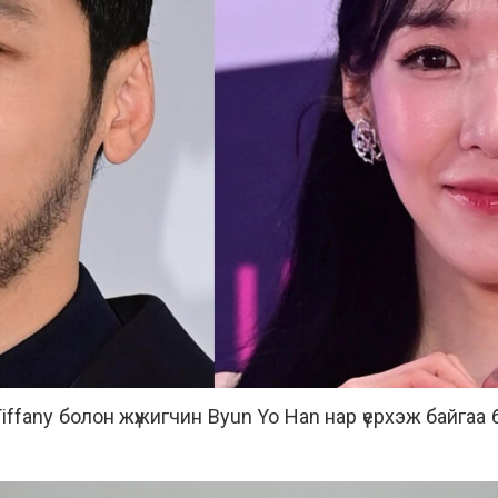
н Tiffany болон жүжигчин Byun Yo Han нар үерхэж байг