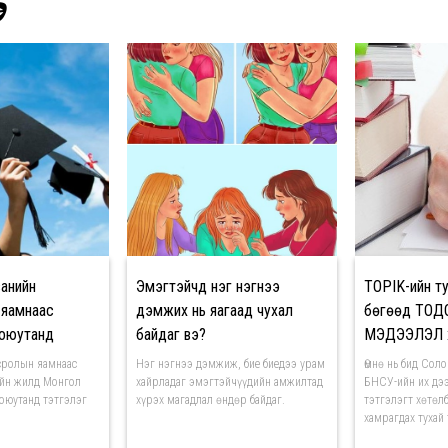
Э
ванийн
Эмэгтэйчүүд нэг нэгнээ
TOPIK-ийн т
 яамнаас
дэмжих нь яагаад чухал
бөгөөд ТО
 оюутанд
байдаг вэ?
МЭДЭЭЛЭЛ х
но
сролын яамнаас
Нэг нэгнээ дэмжиж, бие биедээ урам
Өмнө нь бид Соло
ийн жилд Монгол
хайрладаг эмэгтэйчүүдийн амжилтад
БНСУ-ийн их дээ
 оюутанд тэтгэлэг
хүрэх магадлал өндөр байдаг.
тэтгэлэгт хөтөл
хамрагдах тухай 