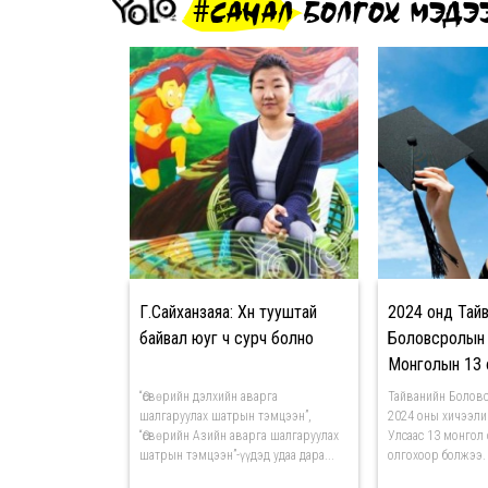
#САНАЛ БОЛГОХ МЭДЭ
Г.Сайханзаяа: Хүн тууштай
2024 онд Тай
байвал юуг ч сурч болно
Боловсролын
Монголын 13
тэтгэлэг олго
“Өсвөрийн дэлхийн аварга
Тайванийн Болов
шалгаруулах шатрын тэмцээн”,
2024 оны хичээл
“Өсвөрийн Азийн аварга шалгаруулах
Улсаас 13 монгол
шатрын тэмцээн”-үүдэд удаа дара...
олгохоор болжээ.