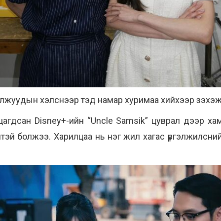
лжуудын хэлснээр тэд намар хуримаа хийхээр зэхэж
агдсан Disney+-ийн “Uncle Samsik” цуврал дээр хам
тэй болжээ. Харилцаа нь нэг жил хагас үргэлжилсни