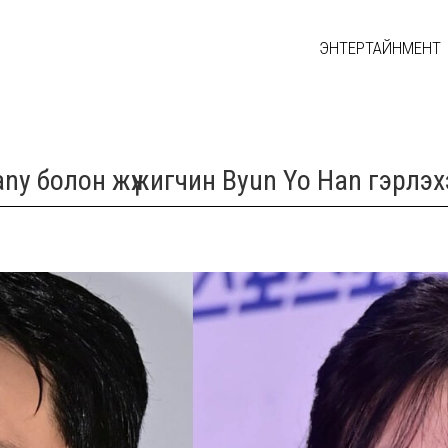
ЭНТЕРТАЙНМЕНТ
ffany болон жүжигчин Byun Yo Han гэрлэ