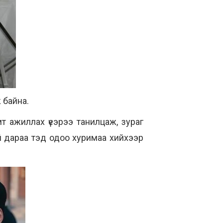
 байна.
т ажиллах үеэрээ танилцаж, зураг
й дараа тэд одоо хуримаа хийхээр