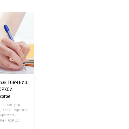
ухай ТОВЧ БИШ
ДОРХОЙ
үргэе
нгос хэл сурах,
д хэрхэн суралцах,
бөрт хэрхэн
товч ярилцл...