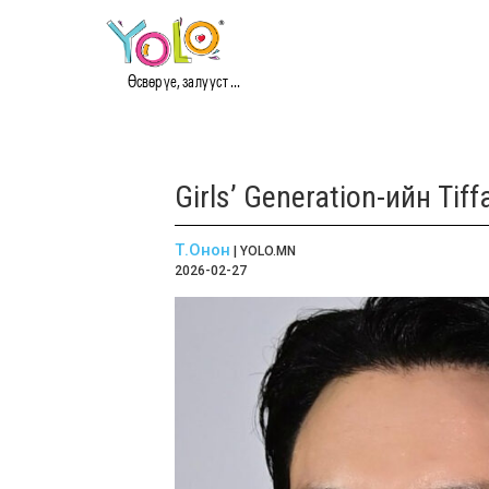
Өсвөр үе, залууст ...
Girls’ Generation-ийн Ti
Т.Онон
| YOLO.MN
2026-02-27