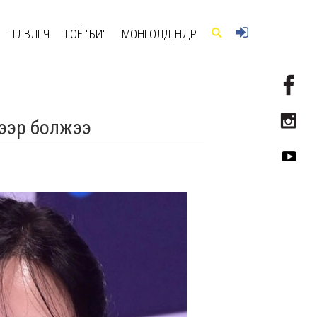
ТӨЛӨВЛӨГЧ
ГОЁ "БИ"
МОНГОЛД ӨНӨӨДӨР
хээр болжээ