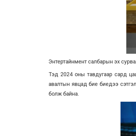
Энтертайнмент салбарын эх сурва
Тэд 2024 оны тавдугаар сард цац
авалтын явцад бие биедээ сэтгэл
болж байна.