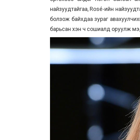
найзуудтайгаа, Rosé-ийн найзуудта
болзож байхдаа зураг авахуулчихг
барьсан хэн ч сошиалд оруулж мэдэ