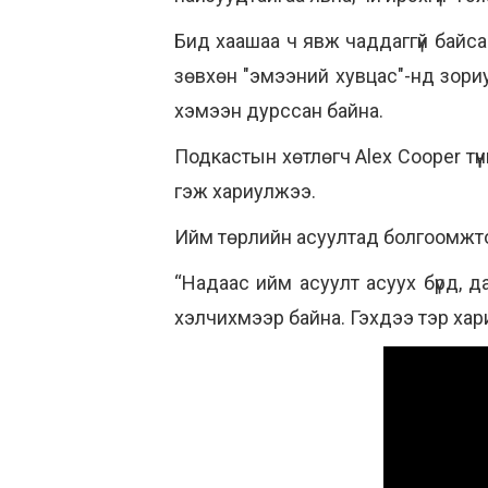
Бид хаашаа ч явж чаддаггүй байса
зөвхөн "эмээний хувцас"-нд зориу
хэмээн дурссан байна.
Подкастын хөтлөгч Alex Cooper тү
гэж хариулжээ.
Ийм төрлийн асуултад болгоомжто
“Надаас ийм асуулт асуух бүрд, дар
хэлчихмээр байна. Гэхдээ тэр хар