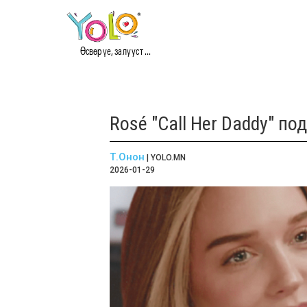
Өсвөр үе, залууст ...
Rosé "Call Her Daddy" п
Т.Онон
| YOLO.MN
2026-01-29