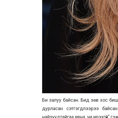
Би залуу байсан. Бид зөв хос биш
дурласан сэтгэгдлээрээ байсан
найзуудтайгаа явна, чи ирэхгүй" г