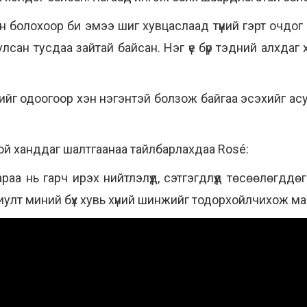
н болохоор би эмээ шиг хувцаслаад түүний гэрт очдог 
лсан тусдаа зайтай байсан. Нэг үе бүр тэдний алхдаг 
үнийг одоогоор хэн нэгэнтэй болзож байгаа эсэхийг ас
й ханддаг шалтгаанаа тайлбарлахдаа Rosé:
аа нь гарч ирэх нийтлэлүүд, сэтгэгдлүүд төсөөлөгддөг. 
иулт миний бүх хувь хүний шинжийг тодорхойлчихож ма