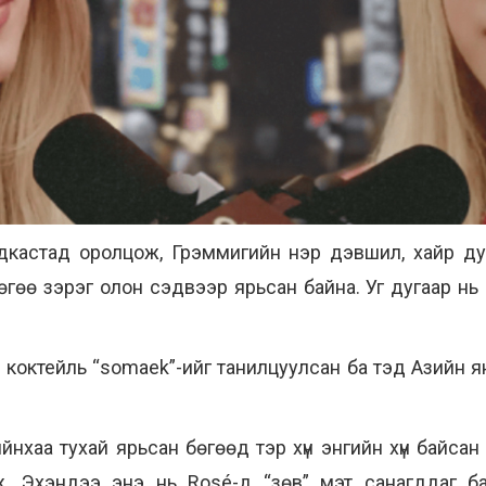
кастад оролцож, Грэммигийн нэр дэвшил, хайр ду
өгөө зэрэг олон сэдвээр ярьсан байна. Уг дугаар нь
 коктейль “somaek”-ийг танилцуулсан ба тэд Азийн я
йнхаа тухай ярьсан бөгөөд тэр хүн энгийн хүн байсан 
. Эхэндээ энэ нь Rosé-д “зөв” мэт санагддаг бай