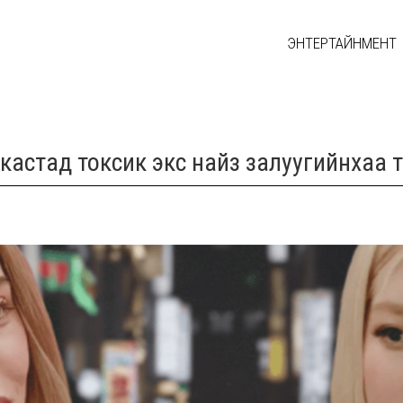
ЭНТЕРТАЙНМЕНТ
одкастад токсик экс найз залуугийнхаа 