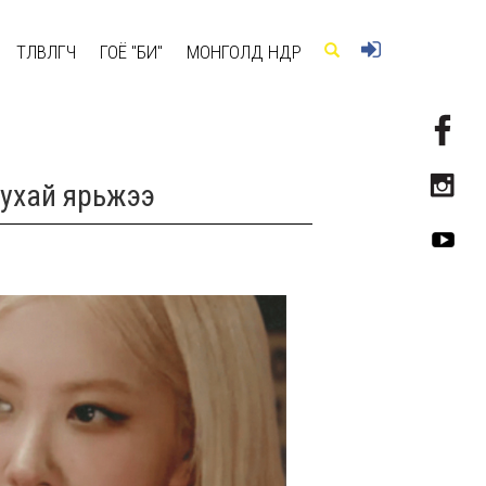
ТӨЛӨВЛӨГЧ
ГОЁ "БИ"
МОНГОЛД ӨНӨӨДӨР
тухай ярьжээ