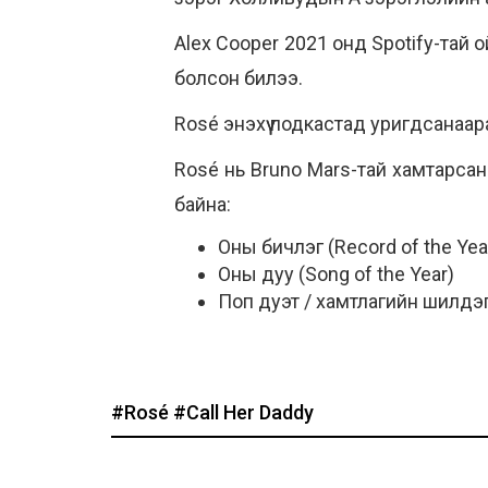
Alex Cooper 2021 онд Spotify-тай
болсон билээ.
Rosé энэхүү подкастад уригдсанаар
Rosé нь Bruno Mars-тай хамтарсан
байна:
Оны бичлэг (Record of the Yea
Оны дуу (Song of the Year)
Поп дуэт / хамтлагийн шилдэг
#Rosé
#Call Her Daddy