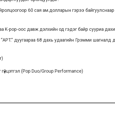
 ойролцоогоор 60 сая ам.долларын гэрээ байгуулснаар 
аа K-pop-оос давж дэлхийн од гэдэг байр сууриа дахи
 “APT.” дуугаараа 68 дахь удаагийн Грэмми шагналд
r)
 гүйцэтгэл (Pop Duo/Group Performance)