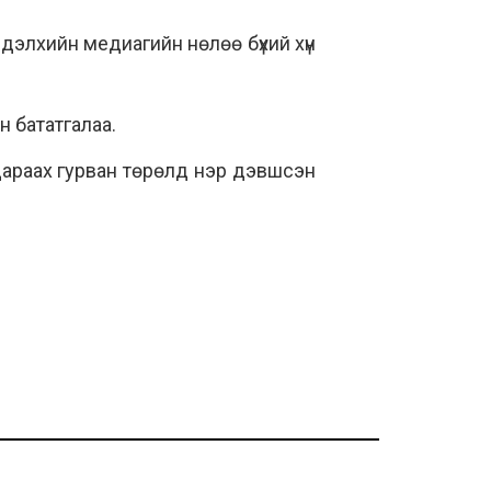
дэлхийн медиагийн нөлөө бүхий хүн
н бататгалаа.
 дараах гурван төрөлд нэр дэвшсэн