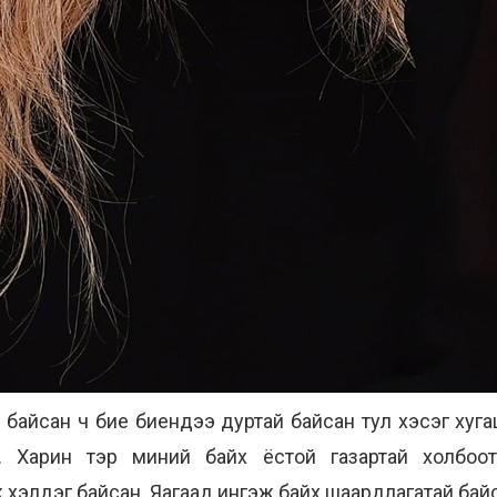
 байсан ч бие биендээ дуртай байсан тул хэсэг хуга
. Харин тэр миний байх ёстой газартай холбоот
эж хэлдэг байсан. Яагаад ингэж байх шаардлагатай бай