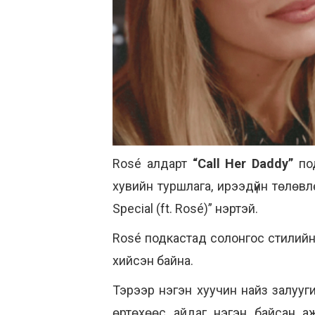
Rosé алдарт
“Call Her Daddy”
под
хувийн туршлага, ирээдүйн төлөвл
Special (ft. Rosé)” нэртэй.
Rosé подкастад солонгос стилийн
хийсэн байна.
Тэрээр нэгэн хуучин найз залууги
өртөхөөс айдаг нэгэн байсан аж