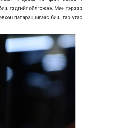
л биш гэдгийг ойлгожээ. Мөн тэрээр
өвхөн папараццигаас биш, гар утас