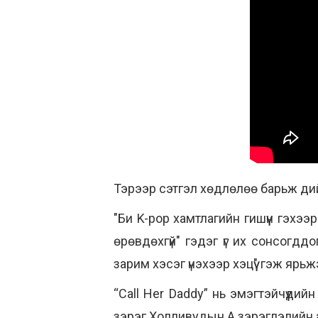
Тэрээр сэтгэл хөдлөлөө барьж дий
"Би K-pop хамтлагийн гишүүн гэхээр
өрөвдөхгүй" гэдэг үг их сонсогд
зарим хэсэг үнэхээр хэцүү" гэж ярьж
“Call Her Daddy” нь эмэгтэйчүүди
зэрэг Холливудын A зэрэглэлийн 