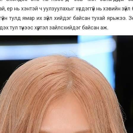
й, ер нь хэнтэй ч уулзуулахыг хүсдэггүй нь хэвийн зүй
үйн тулд ямар их зүйл хийдэг байсан тухай ярьжээ. З
х тул түүнээс хүртэл зайлсхийдэг байсан аж.