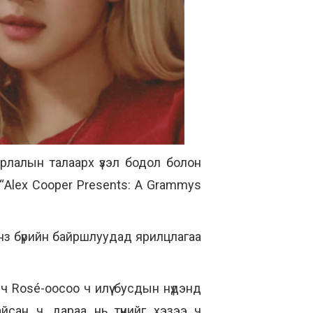
рлалын талаарх үзэл бодол болон
 “Alex Cooper Presents: A Grammys
нз бүрийн байршлуудад ярилцлагаа
ч Rosé-оосоо ч илүү бусдын нүдэнд
сан ч, дараа нь түүнийг хэзээ ч