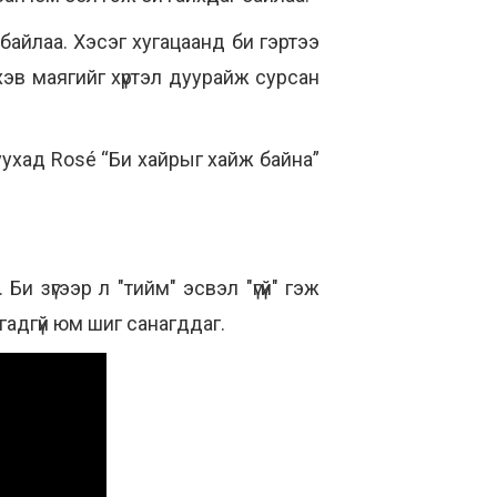
байлаа. Хэсэг хугацаанд би гэртээ
хэв маягийг хүртэл дуурайж сурсан
уухад Rosé “Би хайрыг хайж байна”
Би зүгээр л "тийм" эсвэл "үгүй" гэж
гадгүй юм шиг санагддаг.