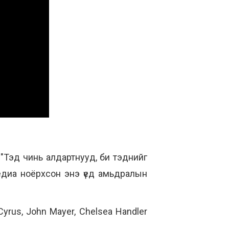
н. "Тэд чинь алдартнууд, би тэднийг
медиа ноёрхсон энэ үед амьдралын
yrus, John Mayer, Chelsea Handler