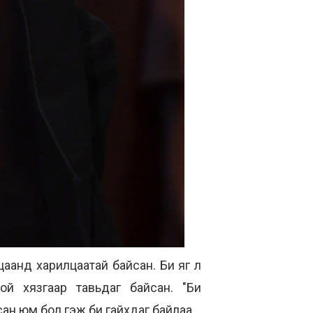
цаанд харилцаатай байсан. Би яг л
ой хязгаар тавьдаг байсан. "Би
сан юм бол гэж би гайхдаг байлаа.