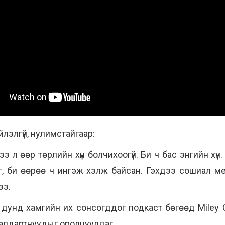
лэлгүй, нулимстайгаар:
ээ л өөр төрлийн хүн болчихоогүй. Би ч бас энгийн хү
дог, би өөрөө ч ингэж хэлж байсан. Гэхдээ сошиал 
ээ.
йн дунд хамгийн их сонсогддог подкаст бөгөөд Miley C
алдартнуудыг оролцуулдаг.