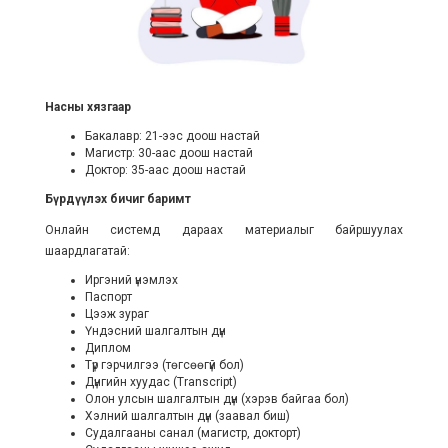
Насны хязгаар
Бакалавр: 21-ээс доош настай
Магистр: 30-аас доош настай
Доктор: 35-аас доош настай
Бүрдүүлэх бичиг баримт
Онлайн системд дараах материалыг байршуулах
шаардлагатай:
Иргэний үнэмлэх
Паспорт
Цээж зураг
Үндэсний шалгалтын дүн
Диплом
Түр гэрчилгээ (төгсөөгүй бол)
Дүнгийн хуудас (Transcript)
Олон улсын шалгалтын дүн (хэрэв байгаа бол)
Хэлний шалгалтын дүн (заавал биш)
Судалгааны санал (магистр, докторт)