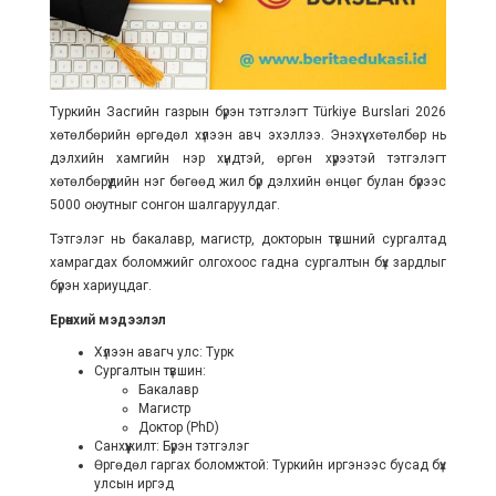
Туркийн Засгийн газрын бүрэн тэтгэлэгт Türkiye Burslari 2026
хөтөлбөрийн өргөдөл хүлээн авч эхэллээ. Энэхүү хөтөлбөр нь
дэлхийн хамгийн нэр хүндтэй, өргөн хүрээтэй тэтгэлэгт
хөтөлбөрүүдийн нэг бөгөөд жил бүр дэлхийн өнцөг булан бүрээс
5000 оюутныг сонгон шалгаруулдаг.
Тэтгэлэг нь бакалавр, магистр, докторын түвшний сургалтад
хамрагдах боломжийг олгохоос гадна сургалтын бүх зардлыг
бүрэн хариуцдаг.
Ерөнхий мэдээлэл
Хүлээн авагч улс: Турк
Сургалтын түвшин:
Бакалавр
Магистр
Доктор (PhD)
Санхүүжилт: Бүрэн тэтгэлэг
Өргөдөл гаргах боломжтой: Туркийн иргэнээс бусад бүх
улсын иргэд