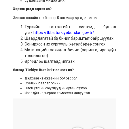
Судалгааны жишээ ажил
Хэрхэн өргөдөл гаргах вэ?
Зөвхөн онлайн хэлбэрээр 5 алхмаар өргөдөл өгнө:
Туркийн тэтгэлгийн системд бүртгэл
үүсгэх
https://tbbs.turkiyeburslari.gov.tr/
Шаардлагатай бүх бичиг баримтыг байршуулах
Сонирхсон их сургууль, хөтөлбөрөө сонгох
Мотивацийн захидал бичих (зорилго, ирээдүйн
төлөвлөгөө)
Өргөдлөө шалгаад илгээх
Яагаад Türkiye Burslari-г сонгох вэ?
Дэлхийн хэмжээний боловсрол
Соёлын баялаг орчин
Олон улсын оюутнуудын өргөн сүлжээ
Ирээдүйн карьертаа томоохон давуу тал