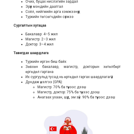
Очих, буцах нислэгийн зардал
Эрүүл мэндийн даатгал
Соёл, нийгмийн арга хэмжээнүүд
Туркийн төгсөгчдийн сүлжээ
Сургалтын хугацаа
Бакалавр: 4–5 жил
Магистр: 2–3 жил
Доктор: 3–4 жил
Тавигдах шаардлага
Туркийн иргэн биш байх
Зөвхөн бакалавр, магистр, докторын хөтөлбөрт
өргөдөл гаргана
Их сургуульд тусад нь өргөдөл гаргах шаардлагагүй
Дундаж үнэлгээ (GPA):
Магистр: 70% ба түүнээс дээш
Магистр, доктор: 75% ба түүнээс дээш
Анагаах ухаан, шүд, эм зүй: 90% ба түүнээс дээш