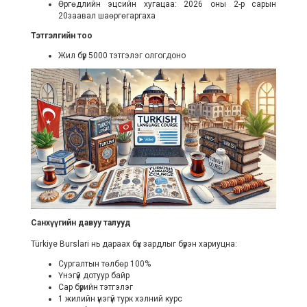
Өргөдлийн эцсийн хугацаа: 2026 оны 2-р сарын
20заавал шаөргөгаргаха
Тэтгэлгийн тоо
Жил бүр 5000 тэтгэлэг олгогдоно
Санхүүгийн давуу талууд
Türkiye Burslari нь дараах бүх зардлыг бүрэн хариуцна:
Сургалтын төлбөр 100%
Үнэгүй дотуур байр
Сар бүрийн тэтгэлэг
1 жилийн үнэгүй турк хэлний курс