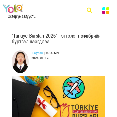
Өсвөр үе, залууст ...
"Türkiye Burslari 2026" тэтгэлэгт хөтөлбөрийн
бүртгэл нээгдлээ
Т.Хулан
| YOLO.MN
2026-01-12