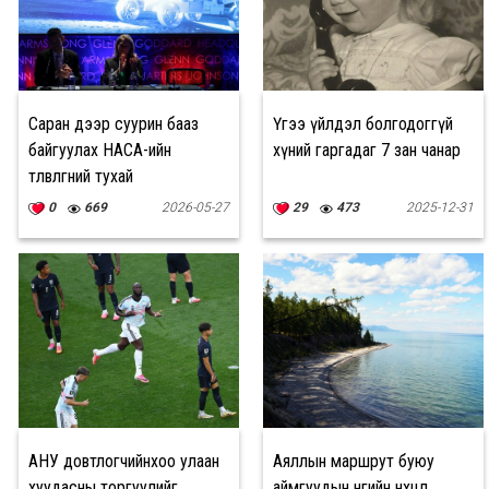
Саран дээр суурин бааз
Үгээ үйлдэл болгодоггүй
байгуулах НАСА-ийн
хүний гаргадаг 7 зан чанар
төлөвлөгөөний тухай
0
669
2026-05-27
29
473
2025-12-31
АНУ довтлогчийнхоо улаан
Аяллын маршрут буюу
хуудасны торгуулийг
аймгуудын өнөөгийн нөхцөл