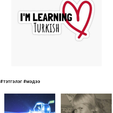
#тэтгэлэг
#мэдээ