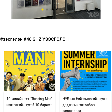
#үзэсгэлэн
#40 GHZ ҮЗЭСГЭЛЭН
10 жилийн түүхт "Running Man"
НҮБ-ын Нийгэмлэгийн зуны
нэвтрүүлгийн тухай 10 баримт
дадлагын хөтөлбөр
зарлагдлаа