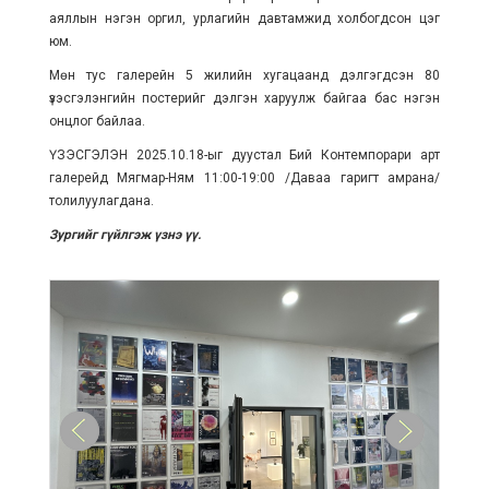
аяллын нэгэн оргил, урлагийн давтамжид холбогдсон цэг
юм.
Мөн тус галерейн 5 жилийн хугацаанд дэлгэгдсэн 80
үзэсгэлэнгийн постерийг дэлгэн харуулж байгаа бас нэгэн
онцлог байлаа.
ҮЗЭСГЭЛЭН 2025.10.18-ыг дуустал Бий Контемпорари арт
галерейд Мягмар-Ням 11:00-19:00 /Даваа гаригт амрана/
толилуулагдана.
Зургийг гүйлгэж үзнэ үү.