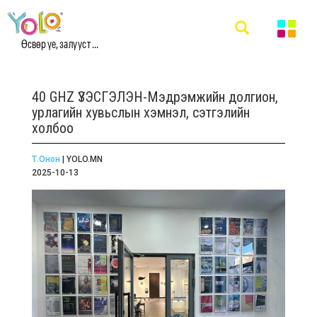
Өсвөр үе, залууст ...
40 GHZ ҮЗЭСГЭЛЭН-Мэдрэмжийн долгион,
урлагийн хувьслын хэмнэл, сэтгэлийн
холбоо
Т.Онон
| YOLO.MN
2025-10-13