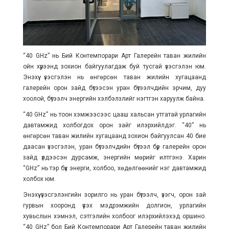
“40 GHz” нь Бий Контемпорари Арт Галерейн таван жилийн
ойн хүрээнд зохион байгуулагдаж буй тусгай үзэсгэлэн юм.
Энэхүү үзэсгэлэн нь өнгөрсөн таван жилийн хугацаанд
галерейн орон зайд бүтээсэн уран бүтээлчдийн эрчим, дуу
хоолой, бүтээлч энергийн хэлбэлзлийг нэгтгэн харуулж байна.
“40 GHz” нь тоон хэмжээсээс цааш хальсан утгатай урлагийн
давтамжид холбогдох орон зайг илэрхийлдэг. “40” нь
өнгөрсөн таван жилийн хугацаанд зохион байгуулсан 40 бие
даасан үзэсгэлэн, уран бүтээлчдийн бүтээл бүр галерейн орон
зайд үлдээсэн дурсамж, энергийн мөрийг илтгэнэ. Харин
“GHz” нь тэр бүх энерги, холбоо, хөдөлгөөнийг нэг давтамжид
холбох юм.
Энэхүү үзэсгэлэнгийн зорилго нь уран бүтээлч, үзэгч, орон зай
гурвын хооронд үүсэх мэдрэмжийн долгион, урлагийн
хувьслын хэмнэл, сэтгэлийн холбоог илэрхийлэхэд оршино.
“40 GHz” бол Бий Контемпорари Арт Галерейн таван жилийн