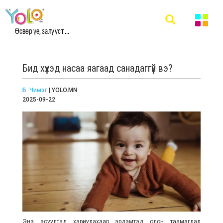
Өсвөр үе, залууст ...
Бид хүүхэд насаа яагаад санадаггүй вэ?
Б. Чимэг
| YOLO.MN
2025-09-22
Энэ асуултад хариулахаар эрдэмтэд олон таамаглал