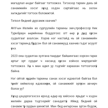
магадлал өндөг байгааг тогтоожээ. Тэгэхээр тархин дахь ой
санамжийн хэсэг хүүхэд хэдэн сартайгаас нь эхлэн
хөгждөгийг тогтоох боломжтой.
Тэгвэл бидний дурсамж хаачив?
АНУ-ын Иелийн их сургуулийн тархины эмч,профессор Ник
Турк-Браун өөрийнхөө боддогоос огт өөр үр дүнд хүрсэн
судалгааг ахалсан. Хэрэв нэг настайд нь ой санамжийн
хэсэг тархинд бүрдсэн бол ой санамжууд хаачив гэдэг асуулт
үүснэ.
2023 оны судалгаа хулгана төөрдөг байшингаас хэрхэн гарах
аргыг эрт сурдаг ч насанд хүрсэн хойноо мартдагийг
тогтоожээ. Хүн ч мөн адил уу гэдгийг хараахан тогтоогоогүй
байна.
Нэг ойтой хүүхдийн тархины санах хэсэг идэвхтэй байгаа бол
түүнийг хиймлээр идэвхжүүлж, ой санамжийг эргүүлэн авчирч
болох уу?
Хүүхэд цэцэрлэгээсээ ирээд өдөр юу хийснээ ярьдаг ч хэдэн
жилийн дараа тэдгээрийг санадаггүй. Иймд бидний ой
санамж түр зуурын шинжтэй. Мөн бид өнгөрснөө эргэн бодож,