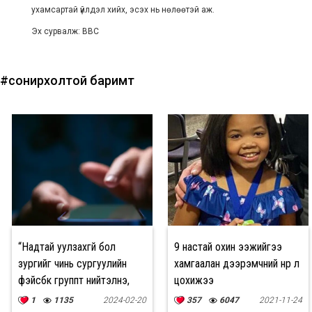
ухамсартай үйлдэл хийх, эсэх нь нөлөөтэй аж.
Эх сурвалж: BBC
#сонирхолтой баримт
“Надтай уулзахгүй бол
9 настай охин ээжийгээ
зургийг чинь сургуулийн
хамгаалан дээрэмчний нүүр лүү
фэйсбүүк группт нийтэлнэ,
цохижээ
ээж аавд чинь үзүүлнэ”
1
1135
2024-02-20
357
6047
2021-11-24