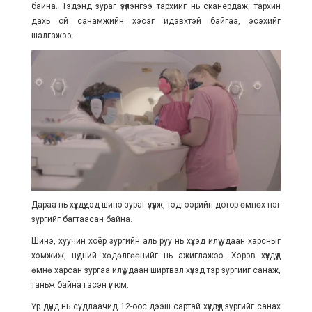
байна. Тэдэнд зураг үзүүлэнгээ тархийг нь сканердаж, тархин
дахь ой санамжийн хэсэг идэвхтэй байгаа, эсэхийг
шалгажээ.
Дараа нь хүүхдүүдэд шинэ зураг үзүүлж, тэдгээрийн дотор өмнөх нэг
зургийг багтаасан байна.
Шинэ, хуучин хоёр зургийн аль руу нь хүүхэд илүү удаан харсныг
хэмжиж, нүдний хөдөлгөөнийг нь ажиглажээ. Хэрэв хүүхдүүд
өмнө харсан зургаа илүү удаан ширтвэл хүүхэд тэр зургийг санаж,
таньж байна гэсэн үг юм.
Үр дүнд нь судлаачид 12-оос дээш сартай хүүхдүүд зургийг санах