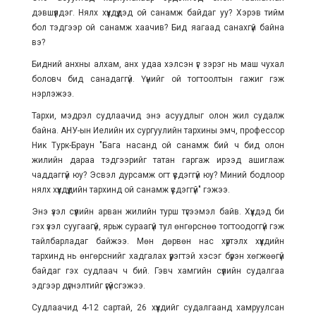
дэвшүүлдэг. Нялх хүүхдүүдэд ой санамж байдаг уу? Хэрэв тийм
бол тэдгээр ой санамж хаачив? Бид яагаад санахгүй байна
вэ?
Бидний анхны алхам, анх удаа хэлсэн үг зэрэг нь маш чухал
боловч бид санадаггүй. Үүнийг ой тогтоолтын гажиг гэж
нэрлэжээ.
Тархи, мэдрэл судлаачид энэ асуудлыг олон жил судалж
байна. АНУ-ын Иелийн их сургуулийн тархины эмч, профессор
Ник Турк-Браун "Бага насанд ой санамж бий ч бид олон
жилийн дараа тэдгээрийг татан гаргаж ирээд ашиглаж
чаддаггүй юу? Эсвэл дурсамж огт үүсдэггүй юу? Миний бодлоор
нялх хүүхдүүдийн тархинд ой санамж үүсдэггүй" гэжээ.
Энэ үзэл сүүлийн арван жилийн турш түгээмэл байв. Хүүхдэд би
гэх үзэл суугаагүй, ярьж сураагүй тул өнгөрснөө тогтоодоггүй гэж
тайлбарладаг байжээ. Мөн дөрвөн нас хүртэлх хүүхдийн
тархинд нь өнгөрснийг хадгалах үүрэгтэй хэсэг бүрэн хөгжөөгүй
байдаг гэх судлаач ч бий. Гэвч хамгийн сүүлийн судалгаа
эдгээр дүгнэлтийг үгүйсгэжээ.
Судлаачид 4-12 сартай, 26 хүүхдийг судалгаанд хамруулсан