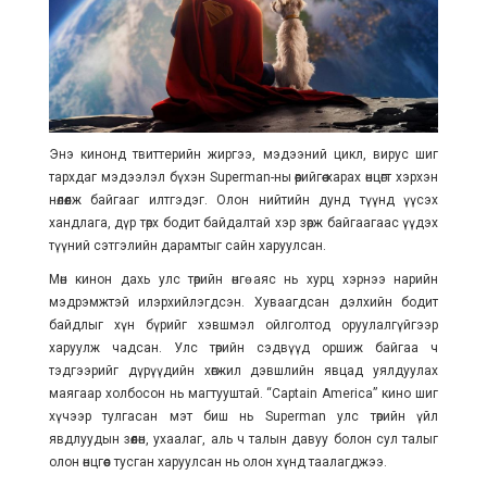
Энэ кинонд твиттерийн жиргээ, мэдээний цикл, вирус шиг
тархдаг мэдээлэл бүхэн Superman-ны өөрийгөө харах өнцөгт хэрхэн
нөлөөлж байгааг илтгэдэг. Олон нийтийн дунд түүнд үүсэх
хандлага, дүр төрх бодит байдалтай хэр зөрж байгаагаас үүдэх
түүний сэтгэлийн дарамтыг сайн харуулсан.
Мөн кинон дахь улс төрийн өнгө аяс нь хурц хэрнээ нарийн
мэдрэмжтэй илэрхийлэгдсэн. Хуваагдсан дэлхийн бодит
байдлыг хүн бүрийг хэвшмэл ойлголтод оруулалгүйгээр
харуулж чадсан. Улс төрийн сэдвүүд оршиж байгаа ч
тэдгээрийг дүрүүдийн хөгжил дэвшлийн явцад уялдуулах
маягаар холбосон нь магтууштай. “Captain America” кино шиг
хүчээр тулгасан мэт биш нь Superman улс төрийн үйл
явдлуудын зөөлөн, ухаалаг, аль ч талын давуу болон сул талыг
олон өнцгөөс тусган харуулсан нь олон хүнд таалагджээ.