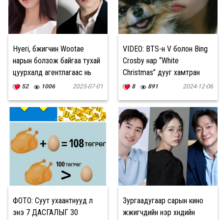
Hyeri, бүжигчин Wootae
VIDEO: BTS-н V болон Bing
нарын болзож байгаа тухай
Crosby нар “White
цуурхалд агентлагаас нь
Christmas” дууг хамтран
хариу өгчээ
дуулж, Yeontan-ы дурсгалд
52
1006
2025-07-01
8
891
2024-12-06
зориулсан клип гаргалаа
ФОТО: Суут ухаантнууд л
Зургаадугаар сарын кино
энэ 7 ДАСГАЛЫГ 30
жүжигчдийн нэр хүндийн