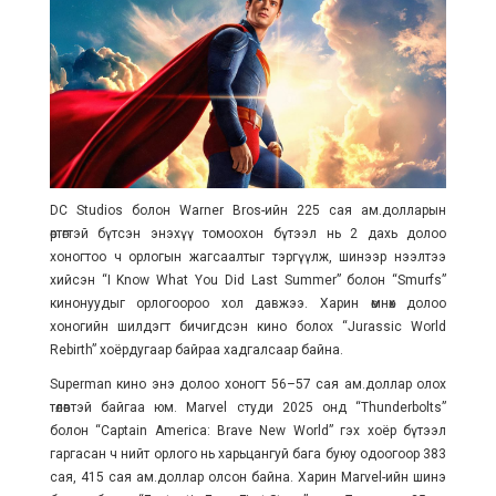
DC Studios болон Warner Bros-ийн 225 сая ам.долларын
өртөгтэй бүтсэн энэхүү томоохон бүтээл нь 2 дахь долоо
хоногтоо ч орлогын жагсаалтыг тэргүүлж, шинээр нээлтээ
хийсэн “I Know What You Did Last Summer” болон “Smurfs”
кинонуудыг орлогоороо хол давжээ. Харин өмнөх долоо
хоногийн шилдэгт бичигдсэн кино болох “Jurassic World
Rebirth” хоёрдугаар байраа хадгалсаар байна.
Superman кино энэ долоо хоногт 56–57 сая ам.доллар олох
төлөвтэй байгаа юм. Marvel студи 2025 онд “Thunderbolts”
болон “Captain America: Brave New World” гэх хоёр бүтээл
гаргасан ч нийт орлого нь харьцангуй бага буюу одоогоор 383
сая, 415 сая ам.доллар олсон байна. Харин Marvel-ийн шинэ