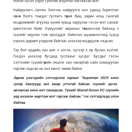
болон хүсэл зэрэг гүнзгий агуулгыг багтаасан мэт.
Найруулагч James Gein-ны найруулга энэ удаад Superman
зөвхөн бэлгэ тэмдэг туслагч төдий биш, харин илүү гүнзгий
мэдрэмжийг агуулах хүний хувьд харуулах гэсэн мэт санааг
шингээсэн байв. Хүмүүсийг аврахын төлөө хичээж байхад ч
түүнийг муулах гэж оролддог байнгын шүүмжлэгчид түүнд
хэрхэн дарамт учруулж байгааг үнэхээр мэдрүүлж чадсан.
Тэр бол ердийн хүн шиг л нэгэн, зүгээр л ер бусын хүчтэй.
Гэхдээ үнэхээр бусдад туслахыг хүсдэг. Бусдыг гэсэн
сэтгэлийг түүний өөрийн онцлог зан чанартай сайн зохицуулан
гаргаж чадсан нь энэ киног чимж байна.
Зарим үзэгчдийн сэтгэгдлээс харвал “
Superman 2025
кино
супер
баатрууд анх ямар утгатай байсан түүнийг эргэн
авчирсан кино мэт санагдса
н. Ү
үнийг Marvel
болон
DC сүүлийн
үед ихээхэн мартсан мэт
гаргаж
байсан
.” гэх сэтгэгдлүүд олон
байлаа.