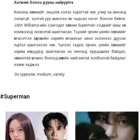
Хөгжим болон дууны найруулга
Киноны хөгжмийг онцолж хэлэх хэрэгтэй юм. учир нь кинонд
салшгүй хүчтэй уур амьсгал өгч чадсан хэсэг болсон байна.
John Williams-ийн сонгодог хөгжим Superman сэдвийг маш зөв
хэмжээнд оновчтой ашигласан. Түүний орчин үеийн хөгжмийг
өнгө сэтгэл хөдлөлийн нарийн өнгө аясыг кино эхлэхээс дуусах
хүртэл шингээсэн юм. Үүнээс гадна орчин үеийн хөгжмийг
зарим мөчүүдэд ашигласан нь кинонд хурцадмал байдал,
хөгжилтэй өнгө аяс болоод өнөөгийн нийгэмтэй холбоотой байдлыг
нэмж чаджээ.
Эх сурвалж: medium, variety
#Superman