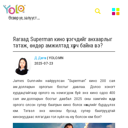
Өсвөр үе, залууст ...
Яагаад Superman кино үзэгчдийг анхаарлыг
татаж, өндөр амжилтад хүрч байна вэ?
Д.Дөлгөөн
| YOLO.MN
2025-07-23
James Gunn-ийн найруулсан “Superman” кино 200 сая
ам.долларын орлогын босгыг давлаа. Долоо хоногт
хурдацтайгаар орлого нь нэмэгдэж буй энэ кино одоо 400
сая ам.долларын босгыг давбал 2025 оны хамгийн өндөр
орлого олсон супер баатрын кино болох нөхцлийг бүрдүүлэх
юм. Тэгвэл энэ киноны бусад супер баатруудтай
кинонуудаас ялгагдах гол зүйл нь юу болсон юм бол?