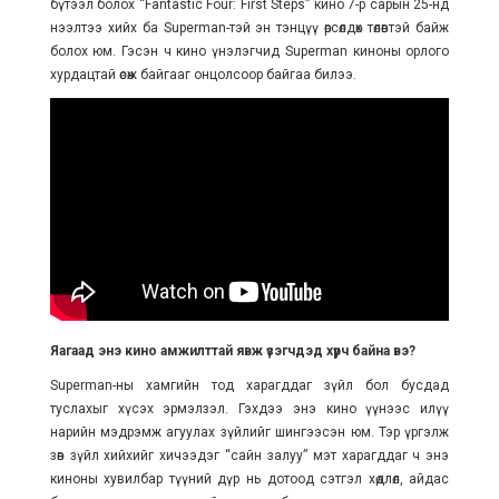
бүтээл болох “Fantastic Four: First Steps” кино 7-р сарын 25-нд
нээлтээ хийх ба Superman-тэй эн тэнцүү өрсөлдөх төлөвтэй байж
болох юм. Гэсэн ч кино үнэлэгчид Superman киноны орлого
хурдацтай өсөж байгааг онцолсоор байгаа билээ.
Яагаад энэ кино амжилттай явж үзэгчдэд хүрч байна вэ?
Superman-ны хамгийн тод харагддаг зүйл бол бусдад
туслахыг хүсэх эрмэлзэл. Гэхдээ энэ кино үүнээс илүү
нарийн мэдрэмж агуулах зүйлийг шингээсэн юм. Тэр үргэлж
зөв зүйл хийхийг хичээдэг “сайн залуу” мэт харагддаг ч энэ
киноны хувилбар түүний дүр нь дотоод сэтгэл хөдлөл, айдас