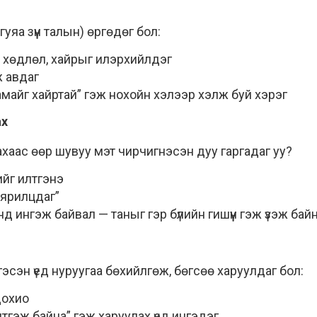
яа зүүн талын) өргөдөг бол:
эл хөдлөл, хайрыг илэрхийлдэг
ж авдаг
майг хайртай” гэж нохойн хэлээр хэлж буй хэрэг
ах
аас өөр шувуу мэт чирчигнэсэн дуу гаргадаг уу?
ийг илтгэнэ
 “ярилцдаг”
д ингэж байвал — таныг гэр бүлийн гишүүн гэж үзэж бай
гэсэн үед нуруугаа бөхийлгөж, бөгсөө харуулдаг бол:
дохио
тгэж байна” гэж харуулах үед ингэдэг