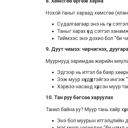
8. Хөмсгөө өргөж харна
Нохой таныг хараад хөмсгөө (ялангу
Судалгаагаар энэ нь гүн сэтг
Таныг харах үед сэтгэл ханам
Тиймээс энэ дохио бол “би ча
9. Дуут чимээ: чирчигнэх, дуугар
Муурнууд заримдаа жирийн мяулах
Эдгээр нь итгэл ба баяр хөөр
Ээж муур хүүхдүүдтэйгээ ингэж
Хэрвээ насанд хүрсэн муур тан
10. Тан руу бөгсөө харуулах
Танил байна уу? Муур тань хайр хүр
Энэ бол муурын итгэлцлийн 
Нэг муур нөгөөдөө “би чамд и