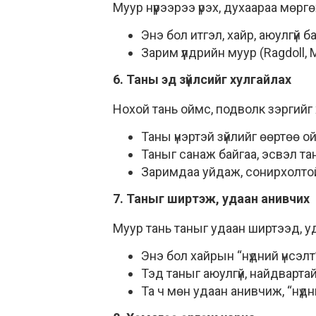
Муур нүүрээрээ үрэх, духаараа мөр
Энэ бол итгэл, хайр, аюулгүй
Зарим үүлдрийн муур (Ragdoll, 
6. Таны эд зүйлсийг хулгайлах
Нохой тань оймс, подволк зэргийг
Таны үнэртэй зүйлийг өөртөө о
Таныг санаж байгаа, эсвэл та
Заримдаа уйдаж, сонирхолтой 
7. Таныг ширтэж, удаан анивчих
Муур тань таныг удаан ширтээд, у
Энэ бол хайрын “нүдний үнсэлт
Тэд таныг аюулгүй, найдвартай
Та ч мөн удаан анивчиж, “нүдн