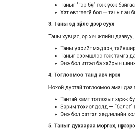
Таныг "гэр бүл" гэж үзэж байга
Хэт өвтгөөгүй бол — таныг ан 
3. Таны эд зүйлс дээр суух
Таны хувцас, ор хөнжлийн даавуу, н
Таны үнэрийг мэдэрч, тайвши
Таныг эзэмшлээ гэж тамга да
Энэ бол итгэл ба хайрын шин
4. Тоглоомоо танд авч ирэх
Нохой дуртай тоглоомоо амандаа з
Тантай хамт тоглохыг хүсэж б
Зарим тохиолдолд — “бэлэг” 
Энэ бол сэтгэл хөдлөлийн хол
5. Таныг духаараа мөргөх, нүүрээрээ