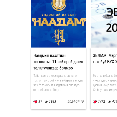
Наадмын нээлтийн
ЗӨВЛӨМЖ: Мар
тоглолтыг 11-ний орой дахин
гэж буй БҮХ 
толилуулахаар болжээ
Тайз, дэлгэц хослуулсан, шинэлэг
Маргааш бол та бү
тоглолтын оройн хувилбарыг анх удаа
чухал өдөр учраа
үзэх боломжийг наадамчин олондоо
цагийн нойр авах
олгох болжээ. Тодр...
Сайн унтаж амарч 
51
1363
2024-07-10
1472
41