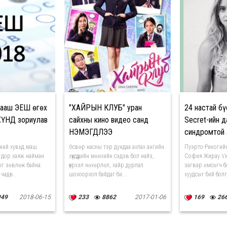
гааш ЭЕШ өгөх
"ХАЙРЫН КЛУБ" уран
24 настай бүс
ХҮНД зориулав
сайхны кино видео санд
Secret-ийн 
НЭМЭГДЛЭЭ
синдромтой 
болжээ
хний хувьд маш
Өсвөр насны тэр дундаа ахлах ангийн
Пуэрто-Рикогий
с дор хаяж найман
хүүхдүүдийн мөнхийн сэдэв бол найз,
София Жирау Vict
ыг зөвлөж байна.
үерхэл нөхөрлөл, хайр дурлал
загвар өмсөгч бо
чадв...
шохоорхол байдаг би...
хуудсыг бий болг
949
2018-06-15
233
8862
2017-01-06
169
26