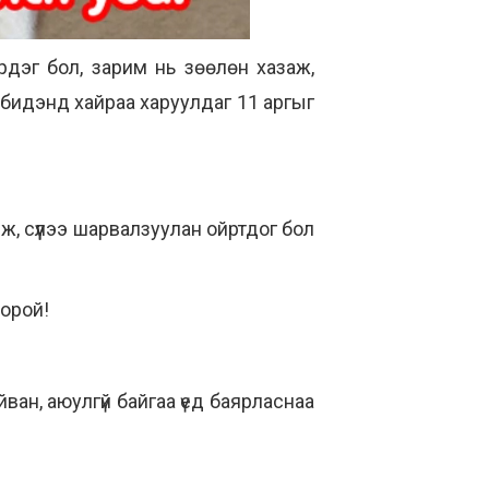
дэг бол, зарим нь зөөлөн хазаж,
 бидэнд хайраа харуулдаг 11 аргыг
ж, сүүлээ шарвалзуулан ойртдог бол
оорой!
ан, аюулгүй байгаа үед баярласнаа