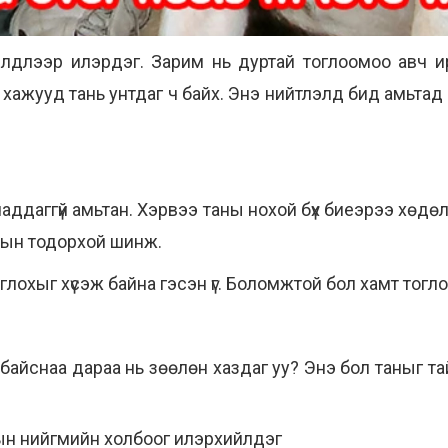
йлдлээр илэрдэг. Зарим нь дуртай тоглоомоо авч ир
р хажууд тань унтдаг ч байх. Энэ нийтлэлд бид амьтад
ддаггүй амьтан. Хэрвээ таны нохой бүх биеэрээ хөдөл
йрын тодорхой шинж.
глохыг хүсэж байна гэсэн үг. Боломжтой бол хамт тогл
айснаа дараа нь зөөлөн хаздаг уу? Энэ бол таныг тайв
ын нийгмийн холбоог илэрхийлдэг