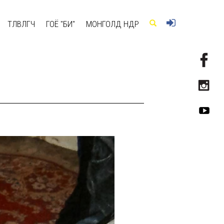
ТӨЛӨВЛӨГЧ
ГОЁ "БИ"
МОНГОЛД ӨНӨӨДӨР