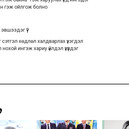
н гэж ойлгож болно
эвшээдэг үү?
иг сэтгэл хөдлөл халдварлах үзэгдэл
 нохой ингэж хариу үйлдэл үзүүлдэг
Э