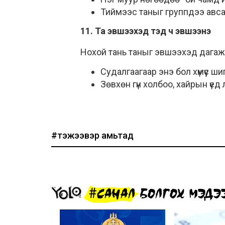
Тиймээс таныг группдээ авса
11. Та эвшээхэд тэд ч эвшээнэ
Нохой тань таныг эвшээхэд дагаж 
Судалгаагаар энэ бол хүмүүс ш
Зөвхөн гүн холбоо, хайрын үед л
#тэжээвэр амьтад
#САНАЛ БОЛГОХ МЭДЭ