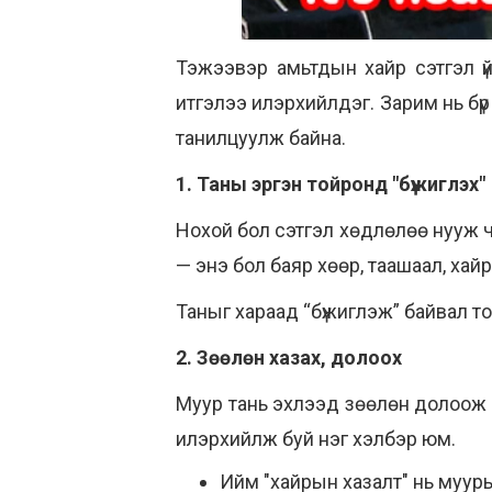
Тэжээвэр амьтдын хайр сэтгэл ү
итгэлээ илэрхийлдэг. Зарим нь бү
танилцуулж байна.
1. Таны эргэн тойронд "бүжиглэх"
Нохой бол сэтгэл хөдлөлөө нууж ча
— энэ бол баяр хөөр, таашаал, ха
Таныг хараад “бүжиглэж” байвал то
2. Зөөлөн хазах, долоох
Муур тань эхлээд зөөлөн долоож б
илэрхийлж буй нэг хэлбэр юм.
Ийм "хайрын хазалт" нь муур