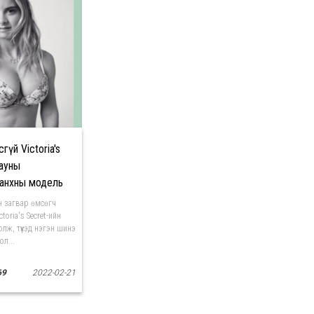
гүй Victoria's
дауны
анхны модель
н загвар өмсөгч
oria's Secret-ийн
лж, түүхэд нэгэн шинэ
ол...
69
2022-02-21