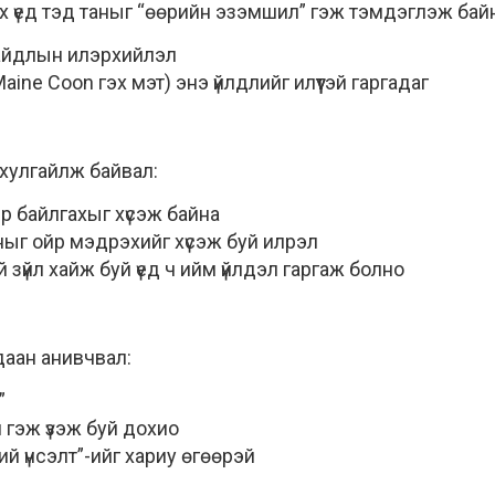
гөх үед тэд таныг “өөрийн эзэмшил” гэж тэмдэглэж бай
 байдлын илэрхийлэл
Maine Coon гэх мэт) энэ үйлдлийг илүүтэй гаргадаг
 хулгайлж байвал:
йр байлгахыг хүсэж байна
ныг ойр мэдрэхийг хүсэж буй илрэл
зүйл хайж буй үед ч ийм үйлдэл гаргаж болно
даан анивчвал:
”
 гэж үзэж буй дохио
ий үнсэлт”-ийг хариу өгөөрэй