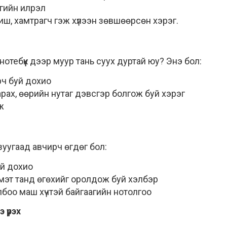
агийн илрэл
биш, хамтрагч гэж хүлээн зөвшөөрсөн хэрэг.
отебүүк дээр муур тань суух дуртай юу? Энэ бол:
рч буй дохио
рах, өөрийн нутаг дэвсгэр болгож буй хэрэг
ж
уугаад авчирч өгдөг бол:
уй дохио
мэт танд өгөхийг оролдож буй хэлбэр
боо маш хүчтэй байгаагийн нотолгоо
 үрэх