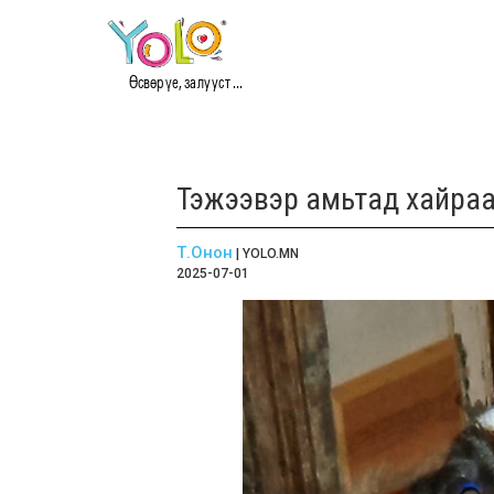
Өсвөр үе, залууст ...
Тэжээвэр амьтад хайраа
Т.Онон
| YOLO.MN
2025-07-01