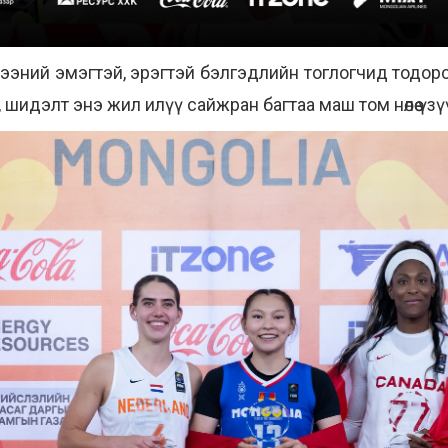
цээний эмэгтэй, эрэгтэй бэлгэдлийн тоглогчид тодо
, шидэлт энэ жил илүү сайжран багтаа маш том нөлөө үз