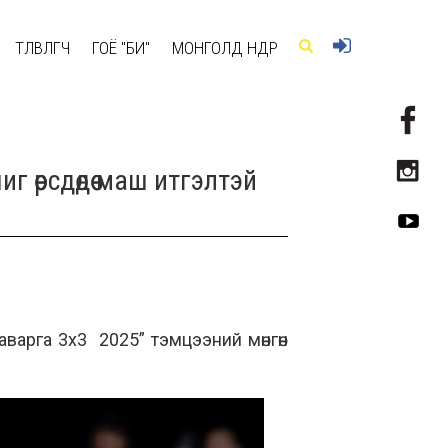
ТӨЛӨВЛӨГЧ
ГОЁ "БИ"
МОНГОЛД ӨНӨӨДӨР
өөрсдөдөө маш итгэлтэй
варга 3х3 2025” тэмцээний мөнгөн