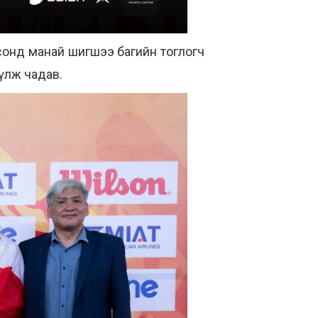
рсонд манай шигшээ багийн тоглогч
үүлж чадав.