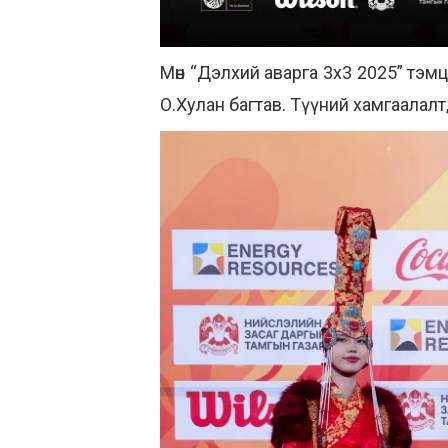
Мөн “Дэлхий аварга 3х3 2025” тэм
О.Хулан багтав. Түүний хамгаалалт