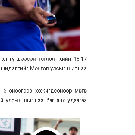
эл түгшээсэн тоглолт хийн 18:17
 шидэлтийг Монгол улсыг шигшээ
:15 оноогоор хожигдсоноор мөнгөн
ай улсын шигшээ баг анх удаагаа