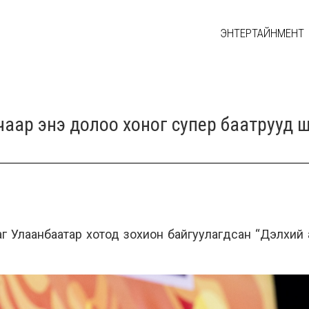
ЭНТЕРТАЙНМЕНТ
аар энэ долоо хоног супер баатрууд шиг 
 Улаанбаатар хотод зохион байгуулагдсан “Дэлхий а