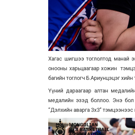
Хагас шигшээ тоглолтод манай э
онооны харьцаагаар хожин тэмц
багийн тоглогч Б.Ариунцэцэг хийн тө
Үүний дараагаар алтан медалийн 
медалийн эзэд боллоо. Энэ бол 
“Дэлхийн аварга 3х3” тэмцээнээс