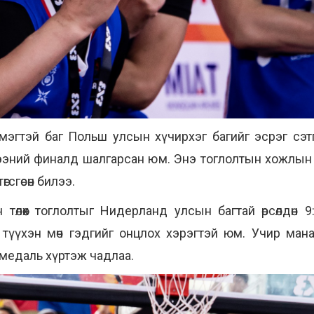
мэгтэй баг Польш улсын хүчирхэг багийг эсрэг сэтг
ээний финалд шалгарсан юм. Энэ тоглолтын хожлын
гсгөсөн билээ.
төлөөх тоглолтыг Нидерланд улсын багтай өрсөлдөн 9
түүхэн мөч гэдгийг онцлох хэрэгтэй юм. Учир ман
 медаль хүртэж чадлаа.