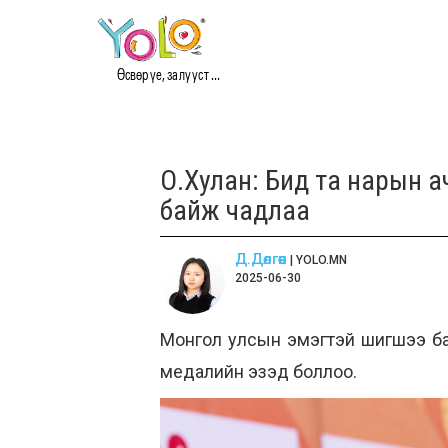
Өсвөр үе, залууст ...
О.Хулан: Бид та нарын ач
байж чадлаа
Д.Дөлгөөн
| YOLO.MN
2025-06-30
Монгол улсын эмэгтэй шигшээ баг
медалийн эзэд боллоо.