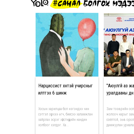
#САНАЛ БОЛГОХ МЭДЭ
Нарциссист хүнтэй учирсныг
"Аюулгүй аз ж
илтгэх 6 шинж
уралдааны дүн
Хосын харилцаа бол нэгэндээ чин
Зам тээврийн осл
сэтгэл зүрхээ өгч, биесээ халамжлан
жолооч нарыг за
хайрлах эсрэг хүйстнүүдийн нандин
соёлтой, зөв оро
холбоог хэлдэг. Ха...
дамжуулан уриалах