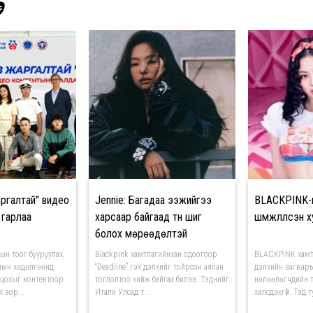
Э
аргалтай" видео
Jennie: Багадаа ээжийгээ
BLACKPINK-ий
 гарлаа
харсаар байгаад түүн шиг
шүүмжлүүлсэн
болох мөрөөдөлтэй
болчихсон
ын тоог бууруулах,
Blackpink хамтлагийнхан одоогоор
BLACKPINK хамт
мын хөдөлгөөнд
“Deadline” гэх дэлхийг тойрсон аялан
дэлхийн загвар
лцохыг контентоор
тоглолтоо хийж байгаа билээ. Тэднийг
нөлөөлөгчдийн 
 зор...
Итали Улсад т...
хилсдэхгүй. Тэд т