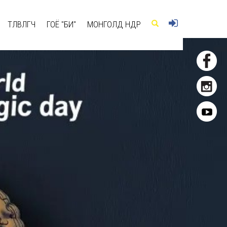
ТӨЛӨВЛӨГЧ
ГОЁ "БИ"
МОНГОЛД ӨНӨӨДӨР