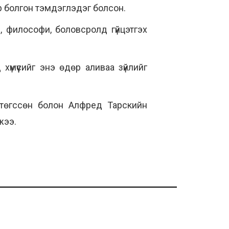
р болгон тэмдэглэдэг болсон.
, философи, боловсролд гүйцэтгэх
үмүүсийг энэ өдөр аливаа зүйлийг
 төгссөн болон Алфред Тарскийн
жээ.