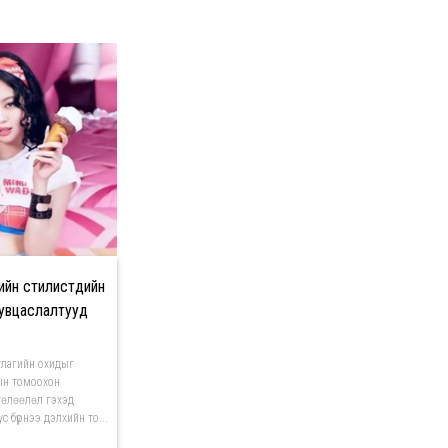
н стилистүүдийн
 хувцаслалтууд
лагийн охидыг
ын томоохон
төлөөлөл гэхэд
ус бүрнээ дэлхийн то...