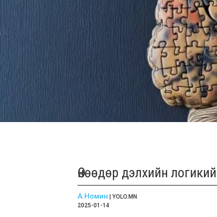
Өнөөдөр дэлхийн логики
А.Номин
| YOLO.MN
2025-01-14