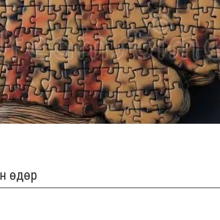
йн өдөр