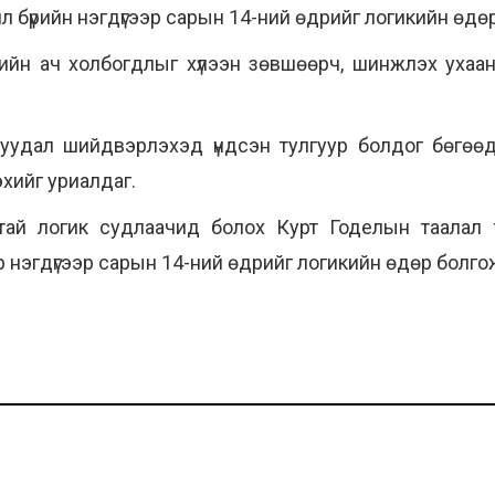
 бүрийн нэгдүгээр сарын 14-ний өдрийг логикийн өдө
кийн ач холбогдлыг хүлээн зөвшөөрч, шинжлэх ухаан
уудал шийдвэрлэхэд үндсэн тулгуур болдог бөгөөд х
эхийг уриалдаг.
тай логик судлаачид болох Курт Годелын таалал
 нэгдүгээр сарын 14-ний өдрийг логикийн өдөр болго