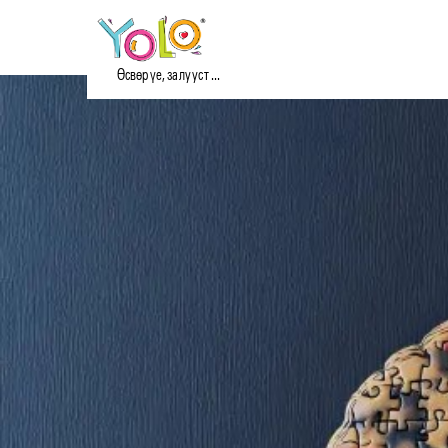
Өсвөр үе, залууст ...