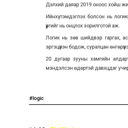
Дэлхий даяар 2019 оноос хойш жил
Ийнхүү тэмдэглэх болсон нь логи
үүргийг нь онцлох зорилготой аж.
Логик нь зөв шийдвэр гаргах, ас
эргэцүүлэн бодож, суралцан өнгөрүүл
20 дугаар зууны хамгийн алдар
мэндэлсэн өдөртэй давхцдаг учир
#logic