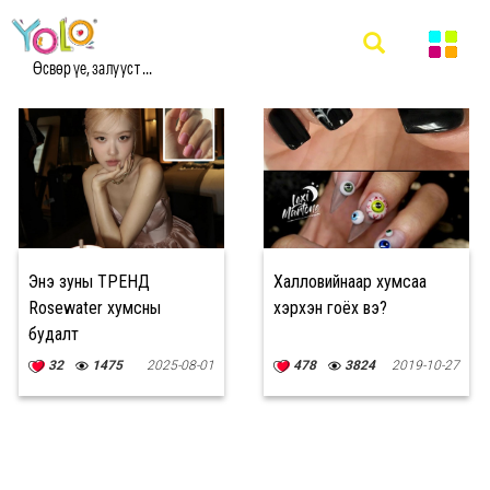
#NAILS МЭДЭЭ
Өсвөр үе, залууст ...
Энэ зуны ТРЕНД
Халловийнаар хумсаа
Rosewater хумсны
хэрхэн гоёх вэ?
будалт
32
1475
2025-08-01
478
3824
2019-10-27