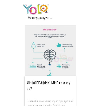
#FINANCE МЭДЭЭ
Өсвөр үе, залууст ...
ИНФОГРАФИK: МӨНГӨ гэж юу
вэ?
“Мөнгөний шинж чанар юунд оршдог вэ?
гэвэл мөнгө нь эд зүйл биш харин