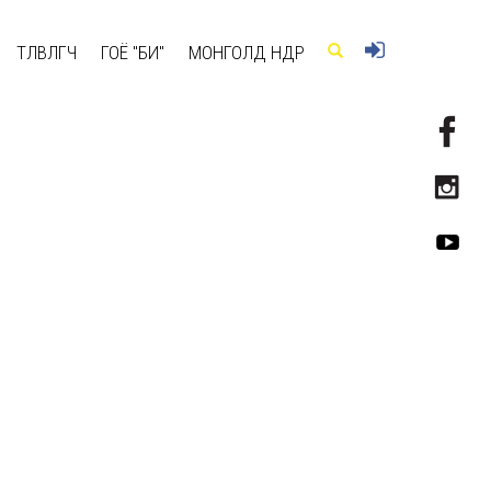
ТӨЛӨВЛӨГЧ
ГОЁ "БИ"
МОНГОЛД ӨНӨӨДӨР