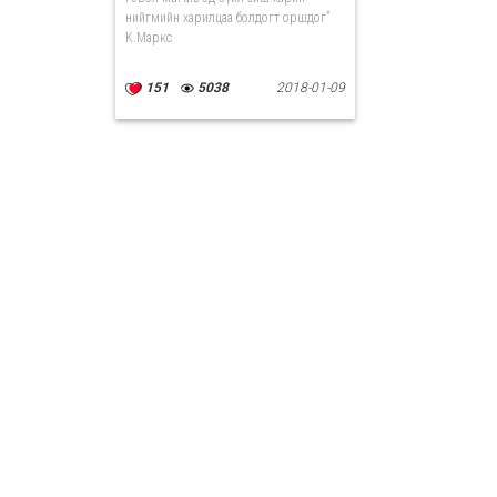
нийгмийн харилцаа болдогт оршдог”
K.Маркс
151
5038
2018-01-09