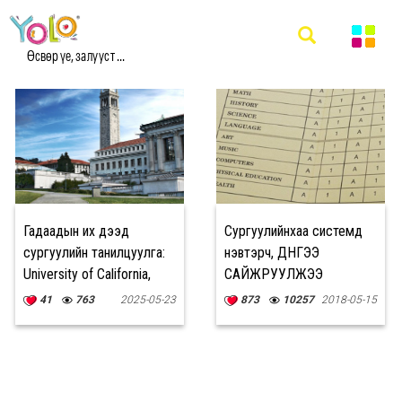
#CALIFORNIA МЭДЭЭ
Өсвөр үе, залууст ...
Гадаадын их дээд
Сургуулийнхаа системд
сургуулийн танилцуулга:
нэвтэрч, ДҮНГЭЭ
University of California,
САЙЖРУУЛЖЭЭ
Berkeley
41
763
2025-05-23
873
10257
2018-05-15