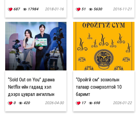
687
17984
2018-01-16
51
5630
2016-11-21
“Sold Out on You” драма
“Оройгүй сүм” зохиолын
Netflix-ийн гадаад хэл
талаар сонирхолтой 10
дээрх цуврал ангиллын
баримт
жагсаалтыг тэргүүллээ
0
420
2026-04-30
17
698
2026-01-22