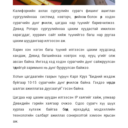
Калифорнийн ахлах сургуулийн сурагч фишинг ашиглан
сургуулийнхаа системд нэвтэрч, өөрийнхөө болон өөр хэдэн
сурагчийн дүнг өөрчилж, цагдаа нар түүнийг баривчилжээ.
Девид Ротаро сургуулийнхаа цахим хуудастай ижилхэн
харагддаг, хуурамч сайт хийж түүнийгээ багш нар руугаа
цахим шуудангаар илгээсэн аж.
Харин хэн нэгэн багш түүний илгээсэн цахим хуудсанд
хандаж, Девид багшийнхаа нэвтрэх нэр, нууц үгийг олж
авсан байна. Ингээд хэд хэдэн сурагчийн дүнг сайжруулсан
төдийгүй заримынх нь дүнг бууруулсан байжээ.
Хотын цагдаагийн газрын түрүүч Карл Круз “Бидний мэдэж
буйгаар 10-15 сурагчийн дүнг өөрчилсөн байна. Гэхдээ мөрдөн
шалгах ажиллагаа дуусаагүй” гэсэн байна.
Цагдаа нар цахим шуудан илгээсэн IP хаягийг хайж, улмаар
Девидийн гэрийн хаягаар очжээ. Одоо сурагч хүү шүүх
хурлаа хүлээж байгаа бөгөөд ирээдүйд мэдээллийн
технологийн салбарт ажиллах сонирхолтой хэмээн ярьсан
аж.