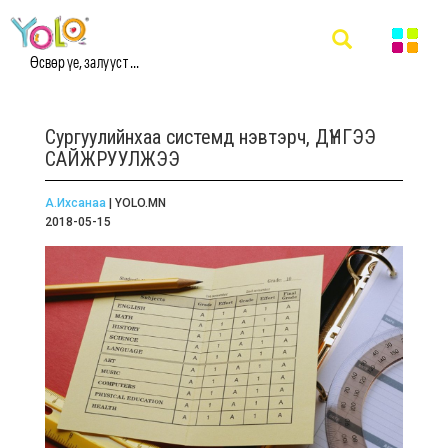
Өсвөр үе, залууст ...
Сургуулийнхаа системд нэвтэрч, ДҮНГЭЭ
САЙЖРУУЛЖЭЭ
А.Ихсанаа
| YOLO.MN
2018-05-15