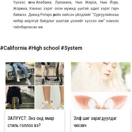
Үүнээс өмнө Алабама, Луизиана, Нью Жерси, Нью Йорк,
Жоржиа, Канзас зэрэг олон мужид үүнтэй адил хэрэг гарч
байжээ. Девид Ротаро өөрийн хийсэн үйлдлийг “Сургуулийнхаа
кибер аюулгүй байдлыг шалгаж үзэхийг хүссэн юм” хэмээн
тайлбарласан аж.
#California
#High school
#System
ЗАЛУУСТ: Энэ онд ямар
Элф шиг харагдуулдаг
стиль голлох вэ?
чихэвч