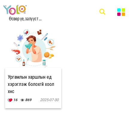
#ХАРШЛЫН ҮЕД ИДЭЖ БОЛОХГҮЙ ХООЛ,
ХҮНС МЭДЭЭ
Өсвөр үе, залууст ...
Ургамлын харшлын үед
хэрэглэж болохгүй хоол
хүнс
16
869
2025-07-30