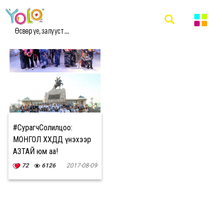
#СУРАГЧСОЛИЛЦОО МЭДЭЭ
Өсвөр үе, залууст ...
#СурагчСолилцоо:
МОНГОЛ ХҮҮХДҮҮД үнэхээр
АЗТАЙ юм аа!
72
6126
2017-08-09