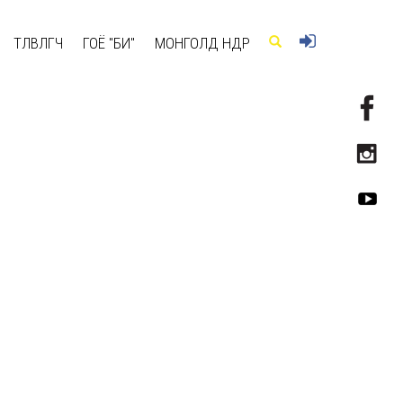
ТӨЛӨВЛӨГЧ
ГОЁ "БИ"
МОНГОЛД ӨНӨӨДӨР