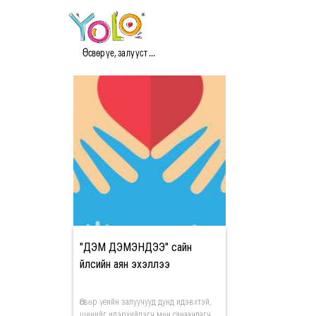
#ДЭМДЭМЭНДЭЭ МЭД
Өсвөр үе, залууст ...
"ДЭМ ДЭМЭНДЭЭ" сайн
үйлсийн аян эхэллээ
Өсвөр үеийн залуучууд дунд идэвхтэй,
шинийг илэрхийлэгч мөн санаачлагч