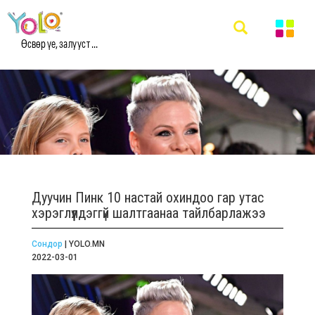
Өсвөр үе, залууст ...
Дуучин Пинк 10 настай охиндоо гар утас
хэрэглүүлдэггүй шалтгаанаа тайлбарлажээ
Сондор
| YOLO.MN
2022-03-01