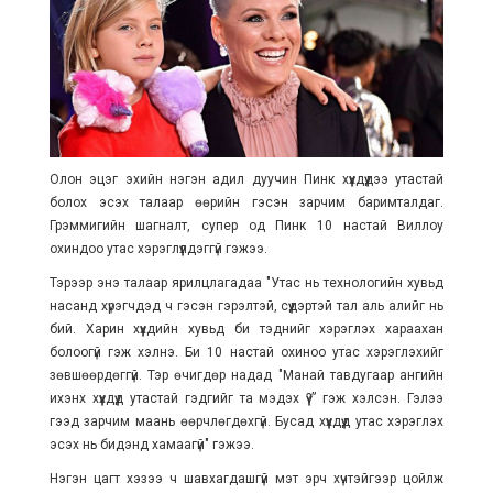
Олон эцэг эхийн нэгэн адил дуучин Пинк хүүхдүүдээ утастай
болох эсэх талаар өөрийн гэсэн зарчим баримталдаг.
Грэммигийн шагналт, супер од Пинк 10 настай Виллоу
охиндоо утас хэрэглүүлдэггүй гэжээ.
Тэрээр энэ талаар ярилцлагадаа "Утас нь технологийн хувьд
насанд хүрэгчдэд ч гэсэн гэрэлтэй, сүүдэртэй тал аль алийг нь
бий. Харин хүүхдийн хувьд би тэднийг хэрэглэх хараахан
болоогүй гэж хэлнэ. Би 10 настай охиноо утас хэрэглэхийг
зөвшөөрдөггүй. Тэр өчигдөр надад "Манай тавдугаар ангийн
ихэнх хүүхдүүд утастай гэдгийг та мэдэх үү?” гэж хэлсэн. Гэлээ
гээд зарчим маань өөрчлөгдөхгүй. Бусад хүүхдүүд утас хэрэглэх
эсэх нь бидэнд хамаагүй" гэжээ.
Нэгэн цагт хэзээ ч шавхагдашгүй мэт эрч хүчтэйгээр цойлж