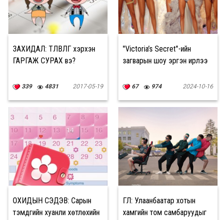
ЗАХИДАЛ: ТӨЛӨВЛӨГӨӨ хэрхэн
"Victoria’s Secret"-ийн
ГАРГАЖ СУРАХ вэ?
загварын шоу эргэн ирлээ
339
4831
2017-05-19
67
974
2024-10-16
ОХИДЫН СЭДЭВ: Сарын
ӨГЛӨӨ: Улаанбаатар хотын
тэмдгийн хуанли хөтлөхийн
хамгийн том самбаруудыг