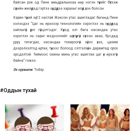
байсан рок од Пинк амьдралынхаа өөр нэгэн түүхийг бүтээж
сүүлийн жилүүдэд гэртээ хүүхдүүдээ харахыг илүүд үзэх болсон.
Харин түүний хүү 12 настай Жэксон утас ашигладаг бөгөөд Пинк
хэлэхдээ “Цаг нь ирэхээр технологийн хэрэглээ нь хүүхдүүдэд
зайлшгүй үүрэг гүйцэтгэдэг. Хүүхэд хэт бага насандаа утас
хэрэглэх нь сөрөг мэдээллийг шүүлтүүргүй хүлээн авах, бусдад
уруу татагдах, насандаа тохироогүй зүйлс үзэх, цахим
дээрэлхэлтэд өртөх, түүнээс болоод сэтгэлзүйн дарамтад орох
эрсдэлтэй. Тиймээс охины минь утас ашиглах цаг үе ирээгүй
байна” гэжээ.
Эх сурвалж
: Today
#Оддын тухай