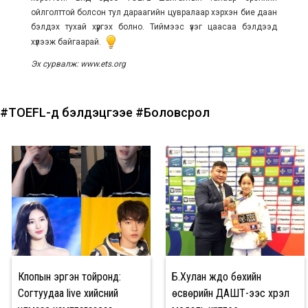
ойлголттой болсон тул дараагийн цувралаар хэрхэн бие даан
бэлдэх тухай хүргэх болно. Тиймээс үзэг цаасаа бэлдээд
хүлээж байгаарай.
Эх сурвалж: www.ets.org
#TOEFL-д бэлдэцгээе
#Боловсрол
Кпопын эргэн тойронд:
Б.Хулан жүдо бөхийн
Согтуудаа live хийсний
өсвөрийн ДАШТ-ээс хүрэл