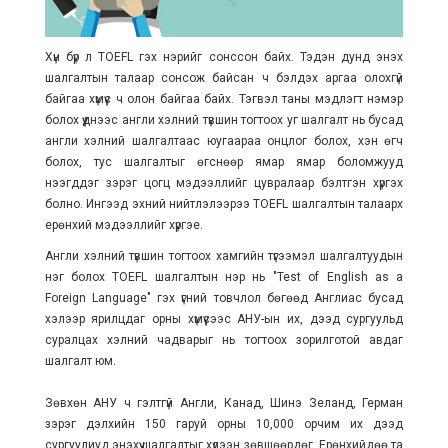
Хүн бүр л TOEFL гэх нэрийг сонссон байх. Тэдэн дунд энэхүү
шалгалтын талаар сонсож байсан ч бэлдэх аргаа олохгүй
байгаа хүмүүс ч олон байгаа байх. Тэгвэл таны мэдлэгт нэмэр
болох үүднээс англи хэлний түвшин тогтоох уг шалгалт нь бусад
англи хэлний шалгалтаас юугаараа онцлог болох, хэн өгч
болох, тус шалгалтыг өгснөөр ямар ямар боломжууд
нээгддэг зэрэг цогц мэдээллийг цувралаар бэлтгэн хүргэх
болно. Ингээд эхний нийтлэлээрээ TOEFL шалгалтын талаарх
ерөнхий мэдээллийг хүргэе.
Англи хэлний түвшин тогтоох хамгийн түгээмэл шалгалтуудын
нэг болох TOEFL шалгалтын нэр нь "Test of English as a
Foreign Language" гэх үгний товчлол бөгөөд Англиас бусад
хэлээр ярилцдаг орны хүмүүсээс АНУ-ын их, дээд сургуульд
суралцах хэлний чадварыг нь тогтоох зорилготой авдаг
шалгалт юм.
Зөвхөн АНУ ч гэлтгүй Англи, Канад, Шинэ Зеланд, Герман
зэрэг дэлхийн 150 гаруй орны 10,000 орчим их дээд
сургуулиуд энэхүү шалгалтыг хүлээн зөвшөөрдөг. Ерөнхийдөө та