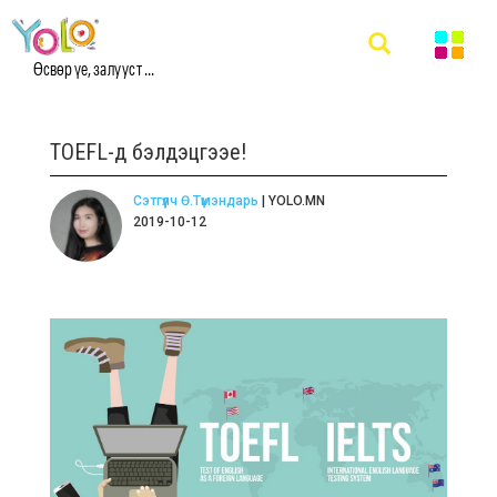
Өсвөр үе, залууст ...
TOEFL-д бэлдэцгээе!
Сэтгүүлч Ө.Түмэндарь
| YOLO.MN
2019-10-12