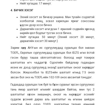
Нийт хугацаа: 17 минут.
4. БИЧИХ ХЭСЭГ
Эхний хэсэгт эх бичвэр уншина. Мөн тухайн сэдэвтэй
холбоотой лекц, эсвэл харилцан яриаг сонссоны
үндсэн дээр эссе бичнэ.
Дараагийн хэсэгт өгөгдсөн 1 ерөнхий сэдвийн хүрээнд
өөрийн үзэл бодлыг тусган эссе бичнэ.
Нийт хугацаа: 50 минут (Эхний хэсэгт 20 минут,
дараагийн хэсэгт 30 минут.)
Зарим хүмүүс АНУ-ын их сургуулиудад суралцах бол зөвхөн
TOEFL, Европын сургуулиудад суралцах бол IELTS өгөх ёстой
гэсэн буруу ташаа ойлголттойгоос болоод өөрт тохирох
шалгалтаа өгч чаддаггүй. Одоогийн байдлаар гадаадын
ихэнх их дээд сургуулиуд энэхүү 2 шалгалтын оноог хөрвүүлдэг
болсон. Жишээлбэл та IELTS-ийн шалгалт өгөөд 7.5 оноо
авсан бол энэ нь TOEFL-ийн 102-109 оноо авсантай тэнцдэг.
Гадаадад суралцах гэж буй та бүхэн сурахыг хүссэн сургуулиас
тань ямар шалгалт өгөхийг шаардаж байгаа, мөн тус 2
шалгалтыг хүлээн зөвшөөрч, оноог нь хөрвүүлдэг эсэхийг
судалж үзсэний дараа аль шалгалтыг нь өгөхөө шийдэх
хэрэгтэй. Бид одоо TOEFL шалгалтын талаар ерөнхий