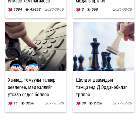
улмаас хамтлагаасаа
медаль хүртлээ
гарахаар болжээ
1384
43458
2020-08-10
3
568
2025-08-28
Ханиад, томууны талаар
Шилдэг даамчдын
зөвлөгөө, мэдээллийг
тэмцээнд Д.Эрдэнэбилэг
утсаар өгдөг боллоо
түрүүллээ
11
3250
2017-11-29
39
2728
2017-12-26