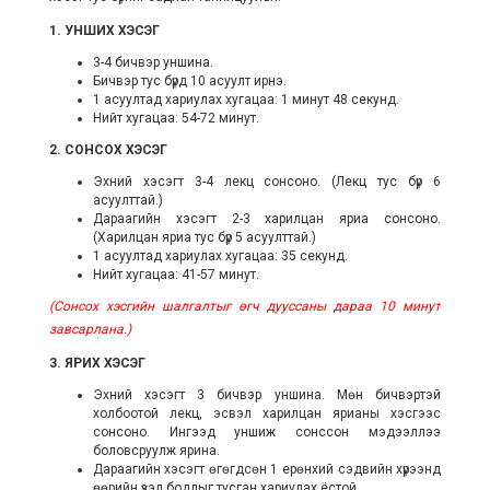
1. УНШИХ ХЭСЭГ
3-4 бичвэр уншина.
Бичвэр тус бүрд 10 асуулт ирнэ.
1 асуултад хариулах хугацаа: 1 минут 48 секунд.
Нийт хугацаа: 54-72 минут.
2. СОНСОХ ХЭСЭГ
Эхний хэсэгт 3-4 лекц сонсоно. (Лекц тус бүр 6
асуулттай.)
Дараагийн хэсэгт 2-3 харилцан яриа сонсоно.
(Харилцан яриа тус бүр 5 асуулттай.)
1 асуултад хариулах хугацаа: 35 секунд.
Нийт хугацаа: 41-57 минут.
(Сонсох хэсгийн шалгалтыг өгч дууссаны дараа 10 минут
завсарлана.)
3. ЯРИХ ХЭСЭГ
Эхний хэсэгт 3 бичвэр уншина. Мөн бичвэртэй
холбоотой лекц, эсвэл харилцан ярианы хэсгээс
сонсоно. Ингээд уншиж сонссон мэдээллээ
боловсруулж ярина.
Дараагийн хэсэгт өгөгдсөн 1 ерөнхий сэдвийн хүрээнд
өөрийн үзэл бодлыг тусган хариулах ёстой.