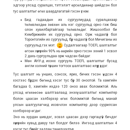
эдгээр улсад суралцах, тэтгэлэгт өрсөлдөхөөр шийдсэн бол
тус шалгалтыг өгөх шаардлагатай гэсэн үг юм.
Бид гадаадын их сургуулиудад суралцахаар
төлөвлөхдөө зөвхөн аль нэг сургуульд орно гэж биш
олон хувилбартайгаар төлөвлөдөг. Жишээлбэл би
Кембрижийн их сургуульд орно. Орж чадахгүй бол
Торонтогийн их сургуульд, бүр чадахгүй бол Мичиганы их
сургуульд гэх мэт.
Судалгаагаар TOEFL шалгалтыг
өгсөн хүмүүсийн 90% нь өөрийн орно гэсэн эхний 1 эсвэл
2 дахь сургуульдаа орж чадсан байдаг.
Мөн АНУ-д ихэнх сургууль TOEFL шалгалтыг бусад
англи хэлний түвшин тогтоох шалгалтаас илүүд үздэг.
Тус шалгалт нь унших, сонсох, ярих, бичих гэсэн үндсэн 4
хэсгээс бүрдэх бөгөөд хэсэг тус бүр 30 оноотой. Та хамгийн
багадаа 0, хамгийн ихдээ 120 оноо авах боломжтой. Аль
улсад өгөхөөсөө шалтгаалаад энэхүү шалгалтыг компьютер
болон цаасан хэлбэрээр өгөх боломжтой бөгөөд манай
улсын шалгуулагчид ихэвчлэн компьютер дээр суурилсан
хэлбэрээр өгдөг.
Энэ нь хурдан шивдэг, эсвэл цаасан дээр гаргацгүй бичдэг
хүмүүсийн хувьд давуу тал болдог билээ. Ингээд шалгалтын 4
хэсэг тус бүрийг задлан танилцуулъя.