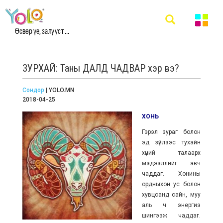
Өсвөр үе, залууст ...
ЗУРХАЙ: Таны ДАЛД ЧАДВАР хэр вэ?
Сондор
| YOLO.MN
2018-04-25
ХОНЬ
Гэрэл зураг болон
эд зүйлээс тухайн
хүний талаарх
мэдээллийг авч
чаддаг. Хонины
ордныхон ус болон
хувцсанд сайн, муу
аль ч энергиэ
шингээж чаддаг.