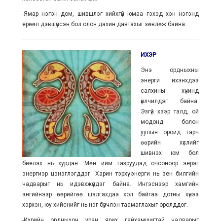
-Ямар нэгэн дом, шившлэг хийхгүй юмаа гэхэд хэн нэгэнд
ерөөл дэвшүүлсэн бол олон дахин давтахыг зөвлөж байна.
ИХЭР
Энэ ордныхны
энерги ихэнхдээ
салхины хүчинд
үйлчилдэг байна.
Эзгүй хээр талд, ой
модонд болон
уулын оройд гарч
өөрийн хүслийг
шивнэх юм бол
биелэх нь хурдан. Мөн ийм газруудад очсоноор эерэг
энергиэр цэнэглэгддэг. Харин тэрхүү энерги нь зeн билгийн
чадварыг нь идэвхжүүлдэг байна. Ингэснээр хамгийн
энгийнээр өөрийгөө шалгахдаа хол байгаа дотны хүнээ
хэрхэн, юу хийснийг нь нэг бүрчлэн таамаглахыг оролддог.
-Ихрийн ордныхон уран ярих гайхамшигтай чадварыг