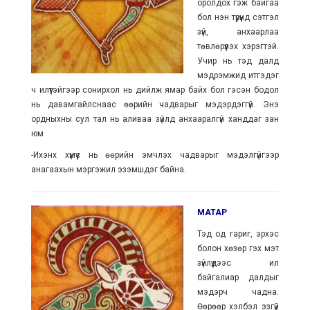
оролдох гэж байгаа
бол нэн түрүүнд сэтгэл
зүй, анхаарлаа
төвлөрүүлэх хэрэгтэй.
Учир нь тэд далд
мэдрэмжид итгэдэг
ч илүүтэйгээр сонирхол нь дийлж ямар байх бол гэсэн бодол
нь давамгайлснаас өөрийн чадварыг мэдэрдэггүй. Энэ
ордныхны сул тал нь аливаа зүйлд анхааралгүй ханддаг зан
юм
-Ихэнх хүмүүс нь өөрийн эмчлэх чадварыг мэдэлгүйгээр
анагаахын мэргэжил эзэмшдэг байна.
МАТАР
Тэд од гариг, эрхэс
болон хөзөр гэх мэт
зүйлүүдээс илүү
байгалиар далдыг
мэдэрч чадна.
Өөрөөр хэлбэл эзгүй