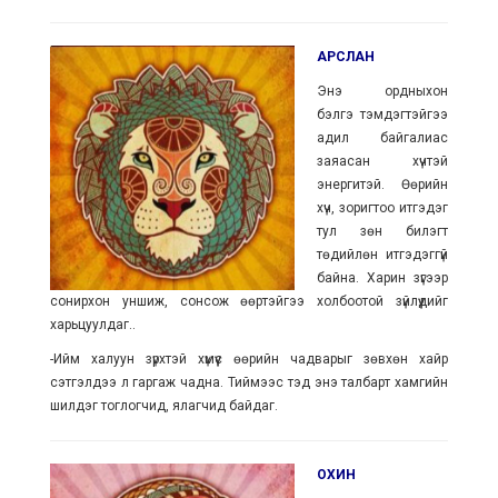
АРСЛАН
Энэ ордныхон
бэлгэ тэмдэгтэйгээ
адил байгалиас
заяасан хүчтэй
энергитэй. Өөрийн
хүч, зоригтоо итгэдэг
тул зөн билэгт
төдийлөн итгэдэггүй
байна. Харин зүгээр
сонирхон уншиж, сонсож өөртэйгээ холбоотой зүйлүүдийг
харьцуулдаг..
-Ийм халуун зүрхтэй хүмүүс өөрийн чадварыг зөвхөн хайр
сэтгэлдээ л гаргаж чадна. Тиймээс тэд энэ талбарт хамгийн
шилдэг тоглогчид, ялагчид байдаг.
ОХИН