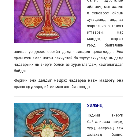
бэлэг, дурсгалын
зүйл авч, магтаалын
үг сонсвоос ойрын
хугацаанд танд аз
жаргал ирнэ гэдэгт
итгээрэй. Нар
мандах, жаргах
гээд байгалийн
аливаа үзэгдлээс өөрийн далд чадварыг цэнэглэдэг. Энэ
ордныхон ямар нэгэн сахиустай ба тэрхүү сахиусанд нь далд
чадварынх нь энерги болон аз хуримтлагдаж, хадгалагддаг
байдаг
-Өөрийн энэ далдыг мэдрэх чадвараа нээж мэдээгүй энэ
ордын хүмүүс өөрсдийгөө маш азтайд тооцдог.
ХИЛЭНЦ
Тэдний энерги
байгалиасаа ширүүн,
хурц, өвeрмөц гэж
хэлэхэд болно.