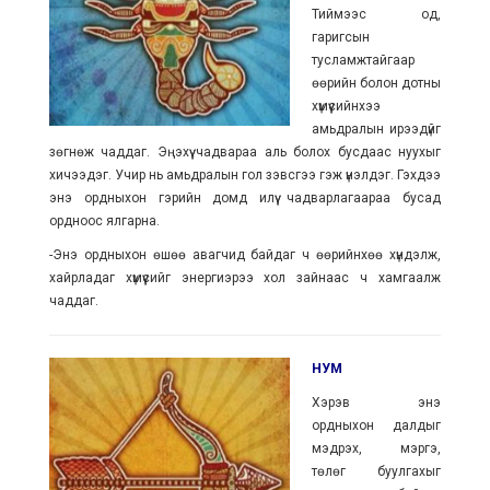
Тиймээс од,
гаригсын
тусламжтайгаар
өөрийн болон дотны
хүмүүсийнхээ
амьдралын ирээдүйг
зөгнөж чаддаг. Эңэхүү чадвараа аль болох бусдаас нуухыг
хичээдэг. Учир нь амьдралын гол зэвсгээ гэж үнэлдэг. Гэхдээ
энэ ордныхон гэрийн домд илүү чадварлагаараа бусад
ордноос ялгарна.
-Энэ ордныхон өшөө авагчид байдаг ч өөрийнхөө хүндэлж,
хайрладаг хүмүүсийг энергиэрээ хол зайнаас ч хамгаалж
чаддаг.
НУМ
Хэрэв энэ
ордныхон далдыг
мэдрэх, мэргэ,
төлөг буулгахыг