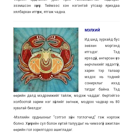
эзэмшсэн хүмүүс. Тиймээс хэн нэгэнтэй утсаар ярихдаа
хялбархан итгүүлж, ятгаж чадна.
МЭЛХИЙ
Ид шид, зурхайд бус
зөвхөн мэргэнд
итгэдэг. Тэд
ирээдүй, өнгөрсөн үеэ
өөрчлөхийг хүсдэггүй,
харин тэр талаар
мэдэх нь тэдний
сонирхлыг ихэд
татдаг байна. Тэд
өөрийн далд мэдрэмжийг тайлж, мэдэж чаддаг. Өөртэйгээ
холбоотой зарим нэг зүйлийг зөгнөж, мэдрэх чадвар нь 80
хувьтай биелдэг.
-Мэлхийн ордныхныг "сэтгэл зүйн тоглогчид" гэж нэрлэж
болно. Хүмүүсийн сул болон хүчтэй талуудыг нь чимээгүй ажиглан
өөрийн гол зорилгодоо ашигладаг.