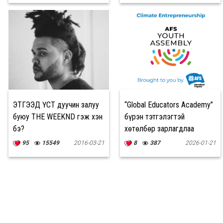
ЭТГЭЭД ҮСТ дуучин залуу
“Global Educators Academy”
буюу THE WEEKND гэж хэн
бүрэн тэтгэлэгтэй
бэ?
хөтөлбөр зарлагдлаа
95
15549
2016-03-21
8
387
2026-01-21