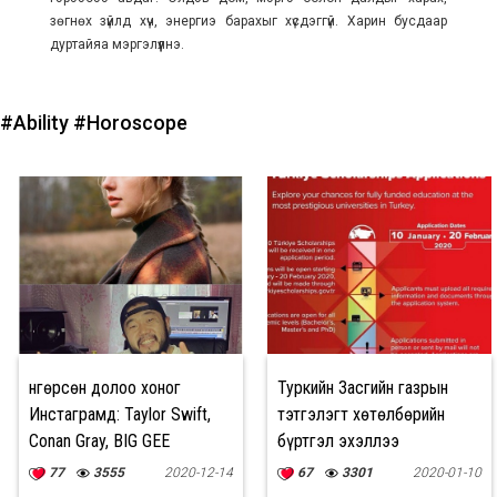
зөгнөх зүйлд хүч, энергиэ барахыг хүсдэггүй. Харин бусдаар
дуртайяа мэргэлүүлнэ.
#Ability
#Horoscope
Өнгөрсөн долоо хоног
Туркийн Засгийн газрын
Инстаграмд: Taylor Swift,
тэтгэлэгт хөтөлбөрийн
Conan Gray, BIG GEE
бүртгэл эхэллээ
77
3555
2020-12-14
67
3301
2020-01-10