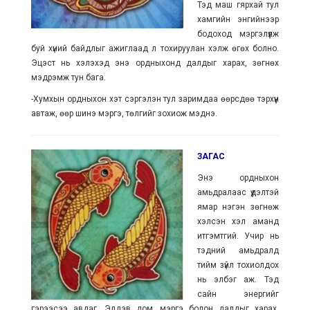
Тэд маш гярхай тул
хамгийн энгийнээр
бодоход мэргэлүүлж
буй хүний байдлыг ажиглаад л тохируулан хэлж өгөх болно.
Эцэст нь хэлэхэд энэ ордныхонд далдыг харах, зөгнөх
мэдрэмж тун бага.
-Хумхын ордныхон хэт сэргэлэн тул заримдаа өөрсдөө тэрхүүн
автаж, өөр шинэ мэргэ, төлгийг зохиож мэднэ.
ЗАГАС
Энэ ордныхон
амьдралаас үүдэлтэй
ямар нэгэн зөгнөж
хэлсэн хэл аманд
итгэмтгий. Учир нь
тэдний амьдралд
тийм зүйл тохиолдох
нь элбэг аж. Тэд
сайн энергийг
гэрээсээ авдаг. Элдэв дом, мэргэ болон далдыг харах,