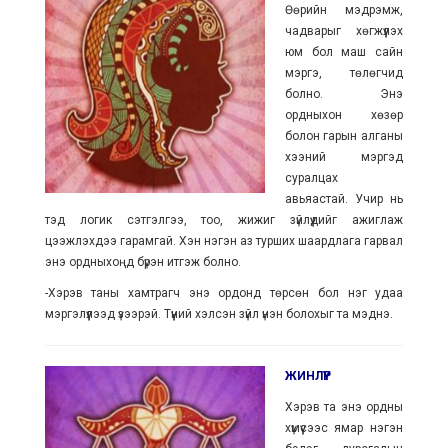
Өөрийн мэдрэмж,
чадварыг хөгжүүлэх
юм бол маш сайн
мэргэ, төлөгчид
болно. Энэ
ордныхон хөзөр
болон гарын алганы
хээний мэргэд
суралцах
авьяастай. Учир нь
тэд логик сэтгэлгээ, тоо, жижиг зүйлүүдийг ажиглаж
цээжлэхдээ гарамгай. Хэн нэгэн аз турших шаардлага гарвал
энэ ордныхоңд бүрэн итгэж болно.
-Хэрэв таны хамтрагч энэ ордонд төрсөн бол нэг удаа
мэргэлүүлээд үзээрэй. Түүний хэлсэн зүйл үнэн болохыг та мэднэ.
ЖИНЛҮҮР
Хэрэв та энэ ордны
хүмүүсээс ямар нэгэн