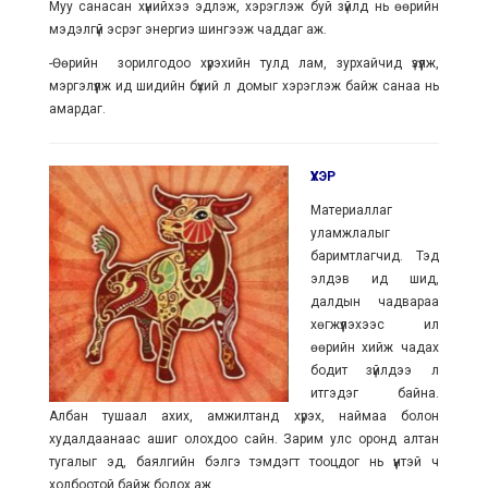
Муу санасан хүнийхээ эдлэж, хэрэглэж буй зүйлд нь өөрийн
мэдэлгүй эсрэг энергиэ шингээж чаддаг аж.
-Өөрийн зорилгодоо хүрэхийн тулд лам, зурхайчид үзүүлж,
мэргэлүүлж ид шидийн бүхий л домыг хэрэглэж байж санаа нь
амардаг.
ҮХЭР
Материаллаг
уламжлалыг
баримтлагчид. Тэд
элдэв ид шид,
далдын чадвараа
хөгжүүлэхээс илүү
өөрийн хийж чадах
бодит зүйлдээ л
итгэдэг байна.
Албан тушаал ахих, амжилтанд хүрэх, наймаа болон
худалдаанаас ашиг олохдоо сайн. Зарим улс оронд алтан
тугалыг эд, баялгийн бэлгэ тэмдэгт тооцдог нь үүнтэй ч
холбоотой байж болох аж.