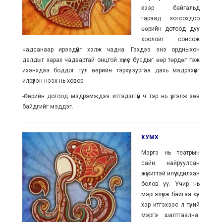
хээр байгальд
гараад зогсохдоо
өөрийн дотоод дуу
хоолойг сонсож
чадсанаар ирээдүйг хэлж чадна. Гэхдээ энэ ордныхон
далдыг харах чадвартай онцгой хүмүүс бусдыг өөр төрдөг гэж
ихэнхдээ боддог тул өөрийн тэрхүү зургаа дахь мэдрэхүйг
илрүүлэн нээх нь ховор.
-Өөрийн дотоод мэдрэмҗдээ итгэдэггүй ч тэр нь үргэлж зөв
байдгийг мэддэг.
ХУМХ
Мэргэ нь театрын
сайн найруулсан
жүжигтэй илүү адилхан
болов уу. Учир нь
мэргэлүүлж байгаа хүн
хэр итгэхээс л түүний
мэргэ шалтгаална.