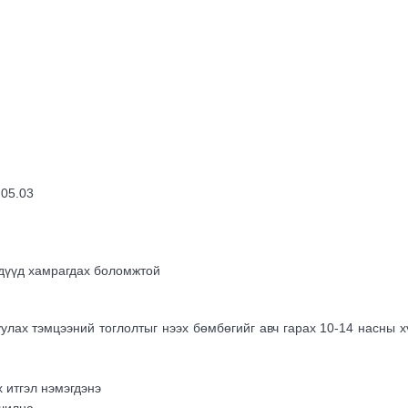
.05.03
хдүүд хамрагдах боломжтой
ах тэмцээний тоглолтыг нээх бөмбөгийг авч гарах 10-14 насны х
 итгэл нэмэгдэнэ