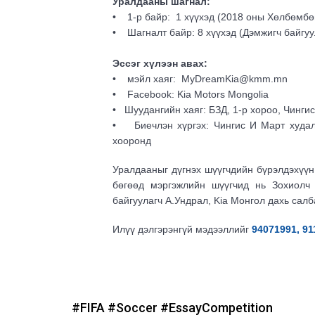
Уралдааны шагнал:
• 1-р байр: 1 хүүхэд (2018 оны Хөлбөмбө
• Шагналт байр: 8 хүүхэд (Дэмжигч байгуу
Эссэг хүлээн авах:
• мэйл хаяг: MyDreamKia@kmm.mn
• Facebook: Kia Motors Mongolia
• Шуудангийн хаяг: БЗД, 1-р хороо, Чинги
• Биечлэн хүргэх: Чингис И Март худалд
хооронд
Уралдааныг дүгнэх шүүгчдийн бүрэлдэхүүн
бөгөөд мэргэжлийн шүүгчид нь Зохиолч 
байгуулагч А.Ундрал, Kia Монгол дахь сал
Илүү дэлгэрэнгүй мэдээллийг
94071991, 91
#FIFA
#Soccer
#EssayCompetition