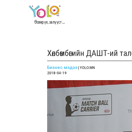
Өсвөр үе, залууст ...
Хөлбөмбөгийн ДАШТ-ий 
Бизнес мэдээ
| YOLO.MN
2018-04-19