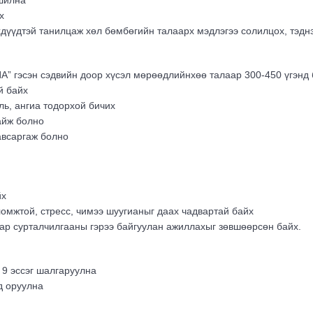
гшилна
х
дүүдтэй танилцаж хөл бөмбөгийн талаарх мэдлэгээ солилцох, тэдн
” гэсэн сэдвийн доор хүсэл мөрөөдлийнхөө талаар 300-450 үгэнд 
й байх
уль, ангиа тодорхой бичих
айж болно
авсаргаж болно
йх
омжтой, стресс, чимээ шуугианыг даах чадвартай байх
р сурталчилгааны гэрээ байгуулан ажиллахыг зөвшөөрсөн байх.
 9 эссэг шалгаруулна
д оруулна