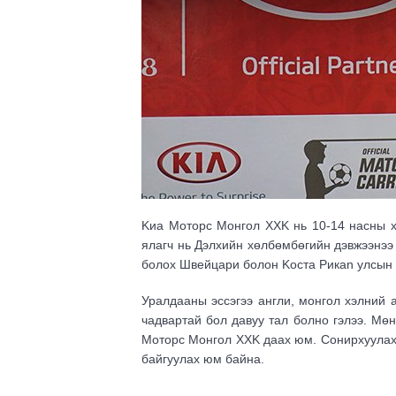
Kиа Моторс Монгол ХХK нь 10-14 насны х
ялагч нь Дэлхийн хөлбөмбөгийн дэвжээнэ
болох Швейцари болон Kоста Рикаn улсын 
Уралдааны эссэгээ англи, монгол хэлний 
чадвартай бол давуу тал болно гэлээ. Мөн
Моторс Монгол ХХK даах юм. Сонирхуулахад
байгуулах юм байна.