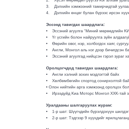
2. Хүсэл мөрөөдөл рүүгээ нэг алхам ура
3. Дэлхийн хэмжээний тамирчидтай уулза
4. Дэлхийн өнцөг булан бүрээс ирсэн хүүх
Эссэнд тавигдах шаардлага:
• Эссэний агуулга “Миний мөрөөдлийн KИА
• Үг үсгийн болон найруулга зүйн алдаагү
• Өөрийн овог, нэр, холбогдох хаяг, сургу
• Англи, Монгол аль нэг дээр бичигдсэн б
• Эссэний агуулгад нийцсэн гэрэл зураг х
Оролцогчдод тавигдах шаардлага:
• Англи хэлний зохих мэдлэгтэй байх
• Хөлбөмбөгийн спортод сонирхолтой ба
• Олон нийтийн арга хэмжээнд оролцох бол
• Ирээдүйд Kиа Моторс Монгол ХХK-тай за
Уралдааны шалгаруулах журам:
• 1-р шат: Шүүгчдийн бүрэлдэхүүн шилдэг
• 2-р шат: Тэдгээр 9 хүүхдийг ярилцлаган