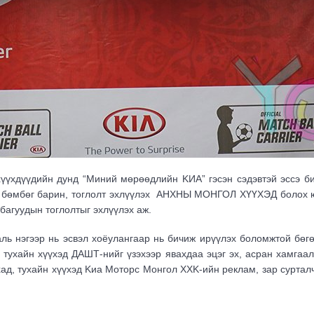
үүхдүүдийн дунд “Миний мөрөөдлийн KИА” гэсэн сэдэвтэй эссэ би
э бөмбөг барин, тоглолт эхлүүлэх АНХНЫ МОНГОЛ ХҮҮХЭД болох ю
багуудын тоглолтыг эхлүүлэх аж.
аль нэгээр нь эсвэл хоёулангаар нь бичиж ирүүлэх боломжтой бөг
 тухайн хүүхэд ДАШТ-нийг үзэхээр явахдаа эцэг эх, асран хамгаал
, тухайн хүүхэд Kиа Моторс Монгол ХХK-ийн реклам, зар сурталчи