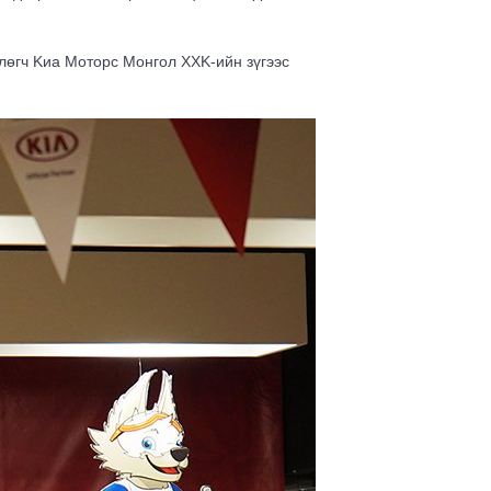
өгч Kиа Моторс Монгол ХХK-ийн зүгээс