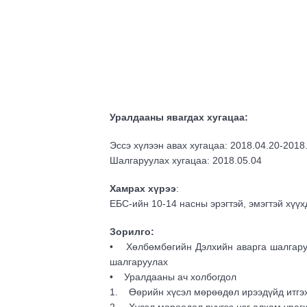
Уралдааны явагдах хугацаа:
Эссэ хүлээн авах хугацаа: 2018.04.20-2018
Шалгаруулах хугацаа: 2018.05.04
Хамрах хүрээ
:
ЕБС-ийн 10-14 насны эрэгтэй, эмэгтэй хүү
Зорилго:
• Хөлбөмбөгийн Дэлхийн аварга шалгаруул
шалгаруулах
• Уралдааны ач холбогдол
1. Өөрийн хүсэл мөрөөдөл ирээдүйд итгэх