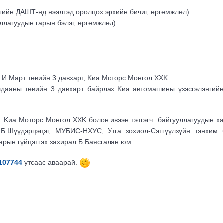
гийн ДАШТ-нд нээлтэд оролцох эрхийн бичиг, өргөмжлөл)
ллагуудын гарын бэлэг, өргөмжлөл)
с И Март төвийн 3 давхарт, Kиа Моторс Монгол ХХK
ааны төвийн 3 давхарт байрлах Kиа автомашины үзэсгэлэнгийн 
: Kиа Моторс Монгол ХХK болон ивээн тэтгэгч байгууллагуудын х
Б.Шүүдэрцэцэг, МУБИС-НХУС, Утга зохиол-Сэтгүүлзүйн тэнхим 
барын гүйцэтгэх захирал Б.Баясгалан юм.
107744
утсаас аваарай.