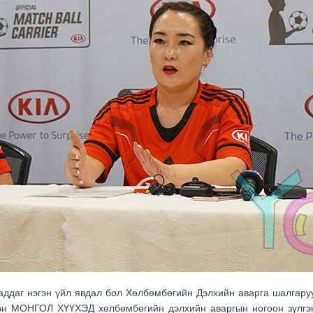
аддаг нэгэн үйл явдал бол Хөлбөмбөгийн Дэлхийн аварга шалгаруу
цэн МОНГОЛ ХҮҮХЭД хөлбөмбөгийн дэлхийн аваргын ногоон зүлгэ