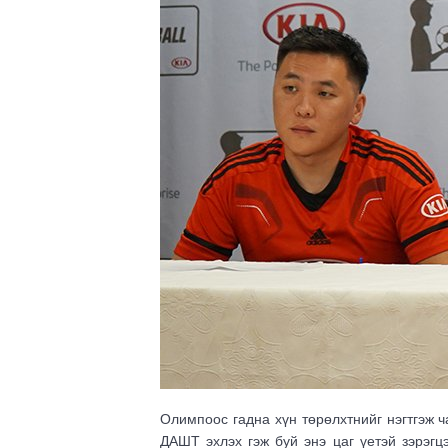
Олимпоос гадна хүн төрөлхтнийг нэгтгэж ч
ДАШТ эхлэх гэж буй энэ цаг үетэй зэрэг