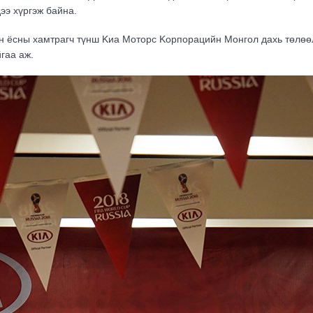
ээ хүргэж байна.
 ёсны хамтрагч түнш Kиа Моторс Kорпорацийн Монгол дахь төлөөл
йгаа аж.