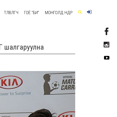
ТӨЛӨВЛӨГЧ
ГОЁ "БИ"
МОНГОЛД ӨНӨӨДӨР
Г шалгаруулна