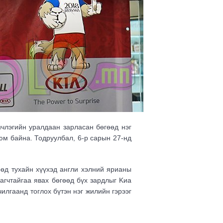
члэгийн уралдаан зарласан бөгөөд нэг
м байна. Тодруулбал, 6-р сарын 27-нд
өөд тухайн хүүхэд англи хэлний ярианы
агчтайгаа явах бөгөөд бүх зардлыг Kиа
лгаанд тоглох бүтэн нэг жилийн гэрээг