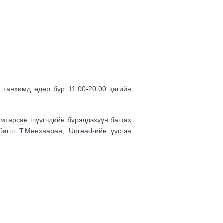
танхимд өдөр бүр 11:00-20:00 цагийн
амтарсан шүүгчдийн бүрэлдэхүүн багтах
багш T.Мөнхнаран, Unread-ийн үүсгэн